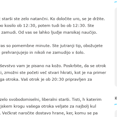
 starši ste zelo natančni. Ko določite uro, se je držite.
 bo kosilo ob 12:30, potem tudi bo ob 12:30. Ste
e zamudi. Od vas se lahko ljudje marsikaj naučijo.
vas so pomembne minute. Ste jutranji tip, obožujete
 prehranjujejo in nikoli ne zamudijo v šolo.
rševstvo vam je pisano na kožo. Poskrbite, da se otrok
, zmožni ste početi več stvari hkrati, kot je na primer
a otroka. Vaš otrok je ob 20:30 pripravljen za
K
zelo svobodomiselni, liberalni starši. Tisti, h katerim
eljskem krogu vašega otroka veljate za najbolj kul
. Večkrat naročite dostavo hrane, ker, komu se pa