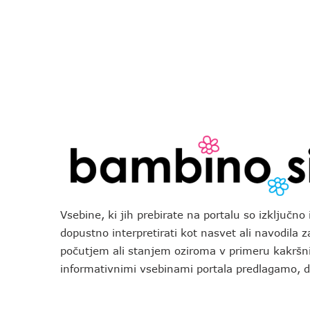
Vsebine, ki jih prebirate na portalu so izključn
dopustno interpretirati kot nasvet ali navodila 
počutjem ali stanjem oziroma v primeru kakršni
informativnimi vsebinami portala predlagamo,