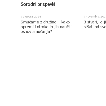
Sorodni prispevki
9 oktobra, 2024
7 novembra, 202
Smučanje z družino – kako
3 stvari, ki
opremiti otroke in jih naučiti
slišati od s
osnov smučanja?