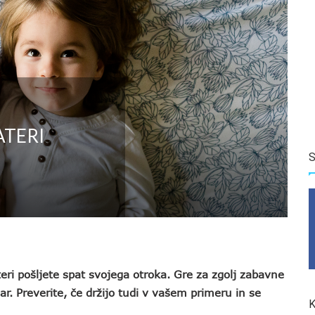
ATERI
S
teri pošljete spat svojega otroka. Gre za zgolj zabavne
ar. Preverite, če držijo tudi v vašem primeru in se
K