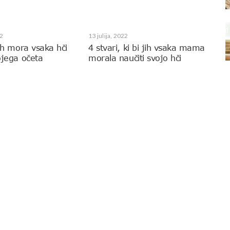
2
13 julija, 2022
 jih mora vsaka hči
4 stvari, ki bi jih vsaka mama
vojega očeta
morala naučiti svojo hči