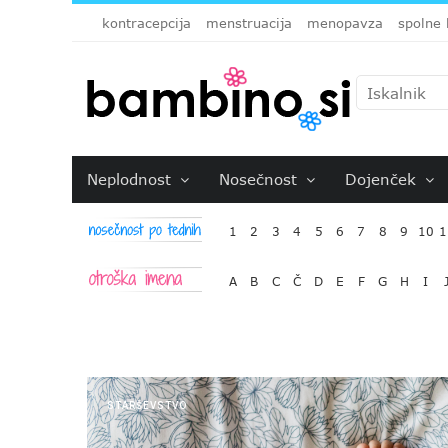
kontracepcija
menstruacija
menopavza
spolne 
Neplodnost
Nosečnost
Dojenček
1
2
3
4
5
6
7
8
9
10
1
A
B
C
Č
D
E
F
G
H
I
STARŠEVSTVO