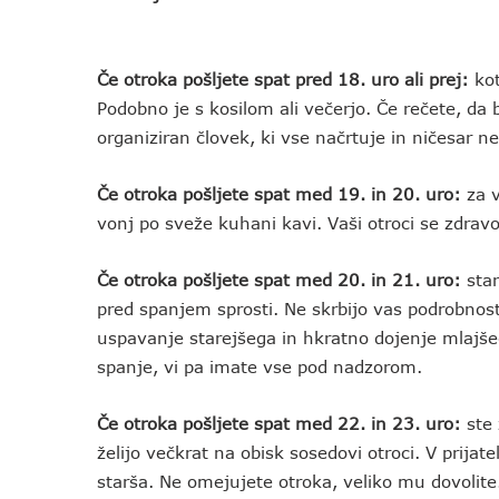
Če otroka pošljete spat pred 18. uro ali prej:
kot
Podobno je s kosilom ali večerjo. Če rečete, da
organiziran človek, ki vse načrtuje in ničesar n
Če otroka pošljete spat med 19. in 20. uro:
za 
vonj po sveže kuhani kavi. Vaši otroci se zdravo
Če otroka pošljete spat med 20. in 21. uro:
sta
pred spanjem sprosti. Ne skrbijo vas podrobnosti
uspavanje starejšega in hkratno dojenje mlajšeg
spanje, vi pa imate vse pod nadzorom.
Če otroka pošljete spat med 22. in 23. uro:
ste 
želijo večkrat na obisk sosedovi otroci. V prijat
starša. Ne omejujete otroka, veliko mu dovolite