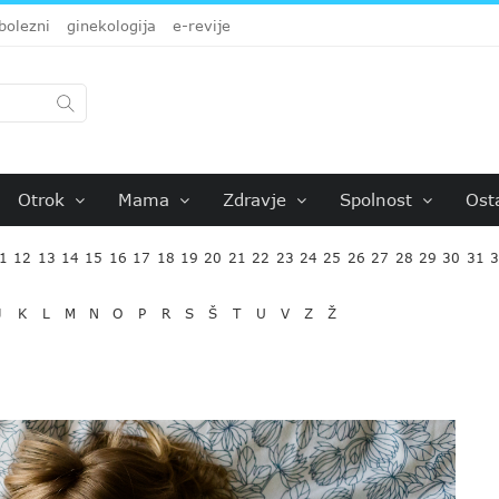
bolezni
ginekologija
e-revije
Otrok
Mama
Zdravje
Spolnost
Ost
1
12
13
14
15
16
17
18
19
20
21
22
23
24
25
26
27
28
29
30
31
J
K
L
M
N
O
P
R
S
Š
T
U
V
Z
Ž