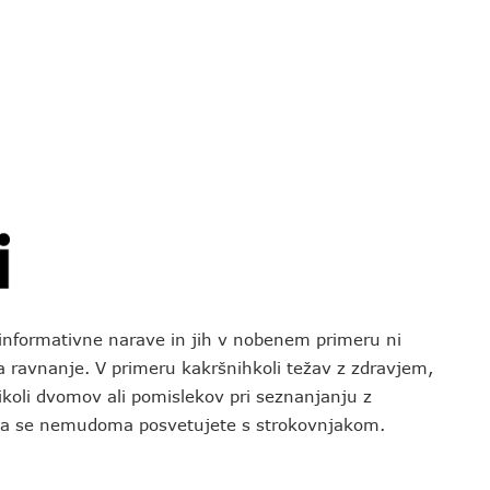
o informativne narave in jih v nobenem primeru ni
za ravnanje. V primeru kakršnihkoli težav z zdravjem,
koli dvomov ali pomislekov pri seznanjanju z
 da se nemudoma posvetujete s strokovnjakom.