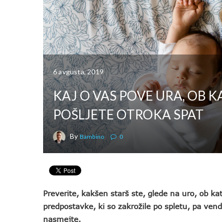
6 avgusta, 2019
KAJ O VAS POVE URA, OB K
POŠLJETE OTROKA SPAT
By
Bambino
0
Preverite, kakšen starš ste, glede na uro, ob ka
predpostavke, ki so zakrožile po spletu, pa vend
nasmejte.