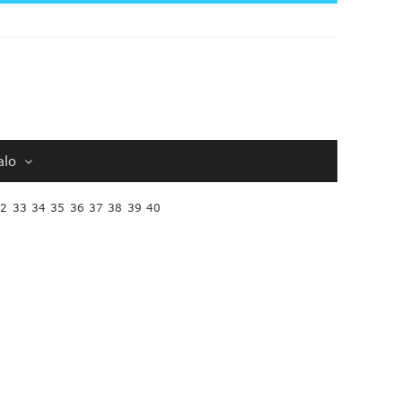
alo
32
33
34
35
36
37
38
39
40