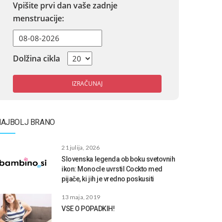
Vpišite prvi dan vaše zadnje
menstruacije:
Dolžina cikla
IZRAČUNAJ
NAJBOLJ BRANO
21 julija, 2026
Slovenska legenda ob boku svetovnih
ikon: Monocle uvrstil Cockto med
pijače, ki jih je vredno poskusiti
13 maja, 2019
VSE O POPADKIH!