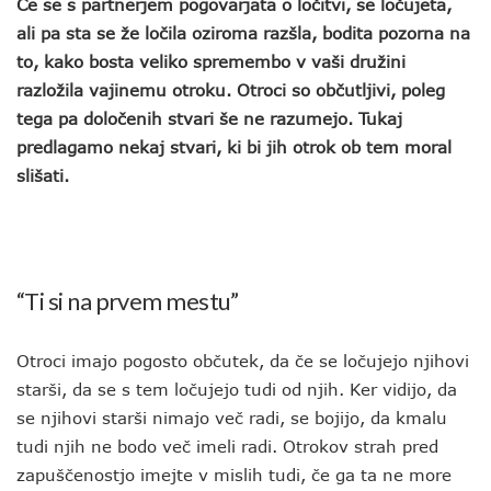
Če se s partnerjem pogovarjata o ločitvi, se ločujeta,
ali pa sta se že ločila oziroma razšla, bodita pozorna na
to, kako bosta veliko spremembo v vaši družini
razložila vajinemu otroku. Otroci so občutljivi, poleg
tega pa določenih stvari še ne razumejo. Tukaj
predlagamo nekaj stvari, ki bi jih otrok ob tem moral
slišati.
“Ti si na prvem mestu”
Otroci imajo pogosto občutek, da če se ločujejo njihovi
starši, da se s tem ločujejo tudi od njih. Ker vidijo, da
se njihovi starši nimajo več radi, se bojijo, da kmalu
tudi njih ne bodo več imeli radi. Otrokov strah pred
zapuščenostjo imejte v mislih tudi, če ga ta ne more