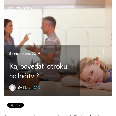
LOČITEV
,
OTROK
5 septembra, 2019
Kaj povedati otroku
po ločitvi?
By
Klara
0