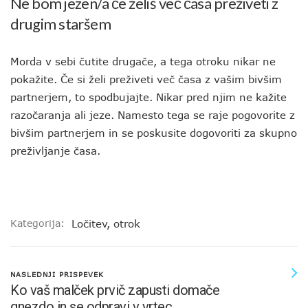
Ne bom jezen/a če želiš več časa preživeti z
drugim staršem
Morda v sebi čutite drugače, a tega otroku nikar ne
pokažite. Če si želi preživeti več časa z vašim bivšim
partnerjem, to spodbujajte. Nikar pred njim ne kažite
razočaranja ali jeze. Namesto tega se raje pogovorite z
bivšim partnerjem in se poskusite dogovoriti za skupno
preživljanje časa.
Kategorija:
Ločitev
,
otrok
NASLEDNJI PRISPEVEK
Ko vaš malček prvič zapusti domače
gnezdo in se odpravi v vrtec