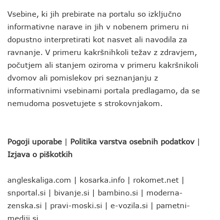
Vsebine, ki jih prebirate na portalu so izključno
informativne narave in jih v nobenem primeru ni
dopustno interpretirati kot nasvet ali navodila za
ravnanje. V primeru kakršnihkoli težav z zdravjem,
počutjem ali stanjem oziroma v primeru kakršnikoli
dvomov ali pomislekov pri seznanjanju z
informativnimi vsebinami portala predlagamo, da se
nemudoma posvetujete s strokovnjakom.
Pogoji uporabe
|
Politika varstva osebnih podatkov
|
Izjava o piškotkih
angleskaliga.com
|
kosarka.info
|
rokomet.net
|
snportal.si
|
bivanje.si
|
bambino.si
|
moderna-
zenska.si
|
pravi-moski.si
|
e-vozila.si
|
pametni-
mediji.si