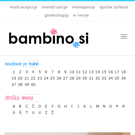
kontracepcija
menstruacija
menopavza
spolne bolezni
ginekologija
e-revije
Togg
navi
1
2
3
4
5
6
7
8
9
10
11
12
13
14
15
16
17
18
19
20
21
22
23
24
25
26
27
28
29
30
31
32
33
34
35
36
37
38
39
40
A
B
C
Č
D
E
F
G
H
I
J
K
L
M
N
O
P
R
S
Š
T
U
V
Z
Ž