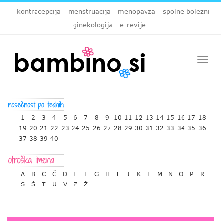
kontracepcija
menstruacija
menopavza
spolne bolezni
ginekologija
e-revije
Togg
navi
1
2
3
4
5
6
7
8
9
10
11
12
13
14
15
16
17
18
19
20
21
22
23
24
25
26
27
28
29
30
31
32
33
34
35
36
37
38
39
40
A
B
C
Č
D
E
F
G
H
I
J
K
L
M
N
O
P
R
S
Š
T
U
V
Z
Ž