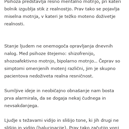
Psihoza predstavlja resno mentalno motnjo, pri kateri
bolnik izgublja stik z realnostjo. Prav tako se pojavlja
miselna motnja, v kateri je težko moteno doživetje
realnosti.
Stanje ljudem ne onemogoča opravljanja dnevnih
nalog. Med psihoze štejemo: shizofrenijo,
shozoafektivno motnjo, bipolarno motnjo… Čeprav so
simptomi omenjenih motenj različni, jim je skupno
pacientova nedoživeta realna resničnost.
Sumljive ideje in neobičajno obnašanje nam bosta
prva alarmirala, da se dogaja nekaj čudnega in
nevsakdanjega.
Ljudje s težavami vidijo in slišijo tone, ki jih drugi ne
slišijo in vidijo (halucinacije). Prav tako začutijo vonj