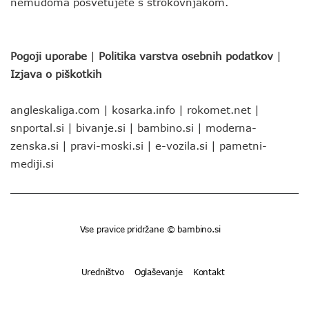
nemudoma posvetujete s strokovnjakom.
Pogoji uporabe
|
Politika varstva osebnih podatkov
|
Izjava o piškotkih
angleskaliga.com
|
kosarka.info
|
rokomet.net
|
snportal.si
|
bivanje.si
|
bambino.si
|
moderna-
zenska.si
|
pravi-moski.si
|
e-vozila.si
|
pametni-
mediji.si
Vse pravice pridržane © bambino.si
Uredništvo
Oglaševanje
Kontakt