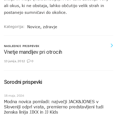
ali okus, ki ne obstaja, lahko občutijo velik strah in
postanejo sumničavi do okolice.
Kategorija:
Novice
,
zdravje
NASLEDNJI PRISPEVEK
Vnetje mandljev pri otrocih
13 junija, 2012
0
Sorodni prispevki
18 maja, 2026
Modna novica pomladi: največji JACK&JONES v
Sloveniji odprl vrata, premierno predstavljeni tudi
ženska linija JJXX in JJ Kids