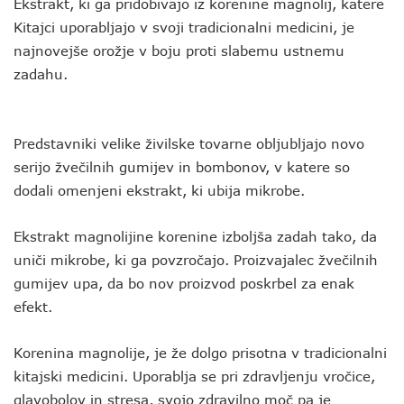
Ekstrakt, ki ga pridobivajo iz korenine magnolij, katere
Kitajci uporabljajo v svoji tradicionalni medicini, je
najnovejše orožje v boju proti slabemu ustnemu
zadahu.
Predstavniki velike živilske tovarne obljubljajo novo
serijo žvečilnih gumijev in bombonov, v katere so
dodali omenjeni ekstrakt, ki ubija mikrobe.
Ekstrakt magnolijine korenine izboljša zadah tako, da
uniči mikrobe, ki ga povzročajo. Proizvajalec žvečilnih
gumijev upa, da bo nov proizvod poskrbel za enak
efekt.
Korenina magnolije, je že dolgo prisotna v tradicionalni
kitajski medicini. Uporablja se pri zdravljenju vročice,
glavobolov in stresa, svojo zdravilno moč pa je