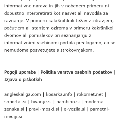
informativne narave in jih v nobenem primeru ni
dopustno interpretirati kot nasvet ali navodila za
ravnanje. V primeru kakršnihkoli težav z zdravjem,
počutjem ali stanjem oziroma v primeru kakršnikoli
dvomov ali pomislekov pri seznanjanju z
informativnimi vsebinami portala predlagamo, da se
nemudoma posvetujete s strokovnjakom.
Pogoji uporabe
|
Politika varstva osebnih podatkov
|
Izjava o piškotkih
angleskaliga.com
|
kosarka.info
|
rokomet.net
|
snportal.si
|
bivanje.si
|
bambino.si
|
moderna-
zenska.si
|
pravi-moski.si
|
e-vozila.si
|
pametni-
mediji.si