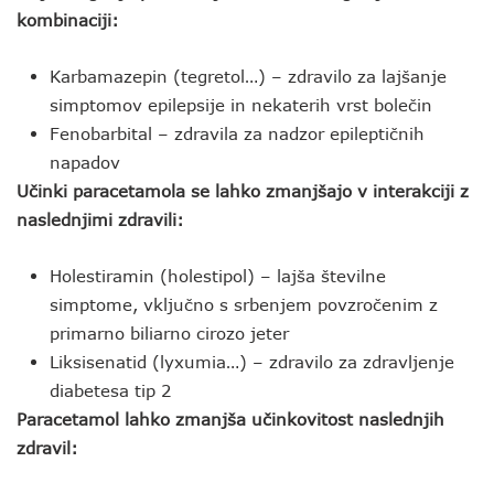
kombinaciji:
Karbamazepin (tegretol…) – zdravilo za lajšanje
simptomov epilepsije in nekaterih vrst bolečin
Fenobarbital – zdravila za nadzor epileptičnih
napadov
Učinki paracetamola se lahko zmanjšajo v interakciji z
naslednjimi zdravili:
Holestiramin (holestipol) – lajša številne
simptome, vključno s srbenjem povzročenim z
primarno biliarno cirozo jeter
Liksisenatid (lyxumia…) – zdravilo za zdravljenje
diabetesa tip 2
Paracetamol lahko zmanjša učinkovitost naslednjih
zdravil: