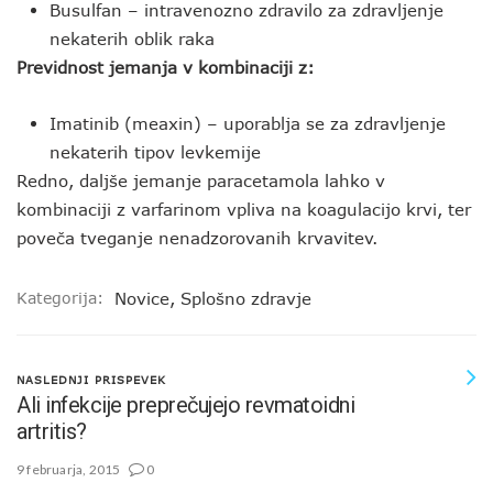
Busulfan – intravenozno zdravilo za zdravljenje
nekaterih oblik raka
Previdnost jemanja v kombinaciji z:
Imatinib (meaxin) – uporablja se za zdravljenje
nekaterih tipov levkemije
Redno, daljše jemanje paracetamola lahko v
kombinaciji z varfarinom vpliva na koagulacijo krvi, ter
poveča tveganje nenadzorovanih krvavitev.
Kategorija:
Novice
,
Splošno zdravje
NASLEDNJI PRISPEVEK
Ali infekcije preprečujejo revmatoidni
artritis?
9 februarja, 2015
0