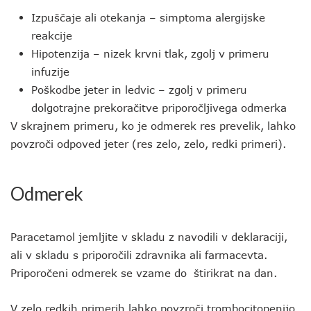
Izpuščaje ali otekanja – simptoma alergijske
reakcije
Hipotenzija – nizek krvni tlak, zgolj v primeru
infuzije
Poškodbe jeter in ledvic – zgolj v primeru
dolgotrajne prekoračitve priporočljivega odmerka
V skrajnem primeru, ko je odmerek res prevelik, lahko
povzroči odpoved jeter (res zelo, zelo, redki primeri).
Odmerek
Paracetamol jemljite v skladu z navodili v deklaraciji,
ali v skladu s priporočili zdravnika ali farmacevta.
Priporočeni odmerek se vzame do štirikrat na dan.
V zelo redkih primerih lahko povzroči trombocitopenijo