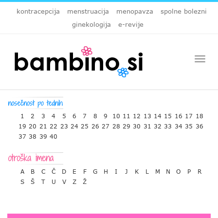
kontracepcija
menstruacija
menopavza
spolne bolezni
ginekologija
e-revije
Togg
navi
1
2
3
4
5
6
7
8
9
10
11
12
13
14
15
16
17
18
19
20
21
22
23
24
25
26
27
28
29
30
31
32
33
34
35
36
37
38
39
40
A
B
C
Č
D
E
F
G
H
I
J
K
L
M
N
O
P
R
S
Š
T
U
V
Z
Ž