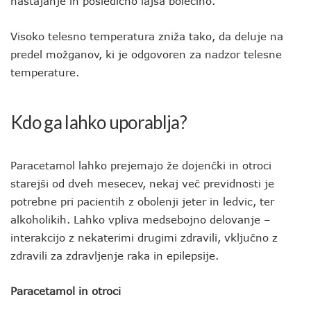
nastajanje in posledično lajša bolečino.
Visoko telesno temperatura zniža tako, da deluje na
predel možganov, ki je odgovoren za nadzor telesne
temperature.
Kdo ga lahko uporablja?
Paracetamol lahko prejemajo že dojenčki in otroci
starejši od dveh mesecev, nekaj več previdnosti je
potrebne pri pacientih z obolenji jeter in ledvic, ter
alkoholikih. Lahko vpliva medsebojno delovanje –
interakcijo z nekaterimi drugimi zdravili, vključno z
zdravili za zdravljenje raka in epilepsije.
Paracetamol in otroci