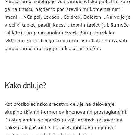
Paracetamol izdelujejo vsa farmacevtska podjetja, zato
ga na tržišču najdemo pod številnimi komercialnimi
imeni – >Calpol, Lekadol, Coldrex, Daleron… Na voljo je
v obliki tablet, pastil, kapsul, topnih tablet (t.i. šumeče
tablete), sirupa in analnih svečk. Sirup je izdelan
izključno za aplikacijo pri otrocih. V nekaterih državah
paracetamol imenujejo tudi acetaminofen.
Kako deluje?
Kot protibolečinsko sredstvo deluje na delovanje
skupine tkivnih hormonov imenovanih prostaglandini.
Prostaglandini se sproščajo kot organski odgovor na
bolezni ali poškodbe. Paracetamol zavira njihovo