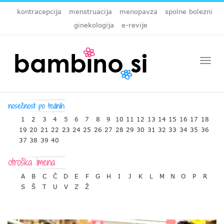
kontracepcija
menstruacija
menopavza
spolne bolezni
ginekologija
e-revije
Togg
navi
1
2
3
4
5
6
7
8
9
10
11
12
13
14
15
16
17
18
19
20
21
22
23
24
25
26
27
28
29
30
31
32
33
34
35
36
37
38
39
40
A
B
C
Č
D
E
F
G
H
I
J
K
L
M
N
O
P
R
S
Š
T
U
V
Z
Ž