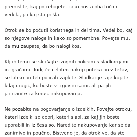
premislite, kaj potrebujete. Tako bosta oba točno
vedela, po kaj sta prišla.
Otrok se bo počutil koristnega in del tima. Vedel bo, kaj
so njegove naloge in kako so pomembne. Povejte mu,
da mu zaupate, da bo nalogi kos.
Kljub temu se skušajte izogniti policam s sladkarijami
in igračami. Tudi, če celoten nakup poteka brez težav,
se lahko pri teh policah zaplete. Sladkarije raje kupite
kdaj drugič, ko boste v trgovini sami, ali pa jih
prihranite za konec nakupovanja.
Ne pozabite na pogovarjanje o izdelkih. Povejte otroku,
kateri izdelki so dobri, kateri slabi, za kaj jih boste
uporabili in iz česa so. Naredite nakupovanje kar se da
zanimivo in poučno. Bistveno je, da otrok ve, da ste