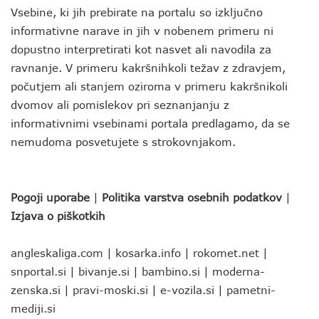
Vsebine, ki jih prebirate na portalu so izključno
informativne narave in jih v nobenem primeru ni
dopustno interpretirati kot nasvet ali navodila za
ravnanje. V primeru kakršnihkoli težav z zdravjem,
počutjem ali stanjem oziroma v primeru kakršnikoli
dvomov ali pomislekov pri seznanjanju z
informativnimi vsebinami portala predlagamo, da se
nemudoma posvetujete s strokovnjakom.
Pogoji uporabe
|
Politika varstva osebnih podatkov
|
Izjava o piškotkih
angleskaliga.com
|
kosarka.info
|
rokomet.net
|
snportal.si
|
bivanje.si
|
bambino.si
|
moderna-
zenska.si
|
pravi-moski.si
|
e-vozila.si
|
pametni-
mediji.si