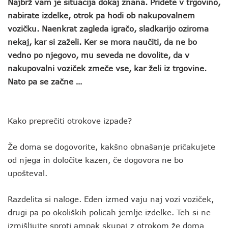
Najbrž vam je situacija dokaj znana. Pridete v trgovino,
nabirate izdelke, otrok pa hodi ob nakupovalnem
vozičku. Naenkrat zagleda igračo, sladkarijo oziroma
nekaj, kar si zaželi. Ker se mora naučiti, da ne bo
vedno po njegovo, mu seveda ne dovolite, da v
nakupovalni voziček zmeče vse, kar želi iz trgovine.
Nato pa se začne …
Kako preprečiti otrokove izpade?
Že doma se dogovorite, kakšno obnašanje pričakujete
od njega in določite kazen, če dogovora ne bo
upošteval.
Razdelita si naloge. Eden izmed vaju naj vozi voziček,
drugi pa po okoliških policah jemlje izdelke. Teh si ne
izmišljujte sproti ampak skupaj z otrokom že doma