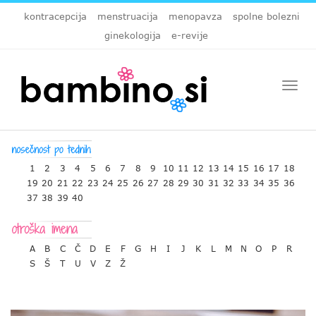
kontracepcija
menstruacija
menopavza
spolne bolezni
ginekologija
e-revije
Togg
navi
1
2
3
4
5
6
7
8
9
10
11
12
13
14
15
16
17
18
19
20
21
22
23
24
25
26
27
28
29
30
31
32
33
34
35
36
37
38
39
40
A
B
C
Č
D
E
F
G
H
I
J
K
L
M
N
O
P
R
S
Š
T
U
V
Z
Ž