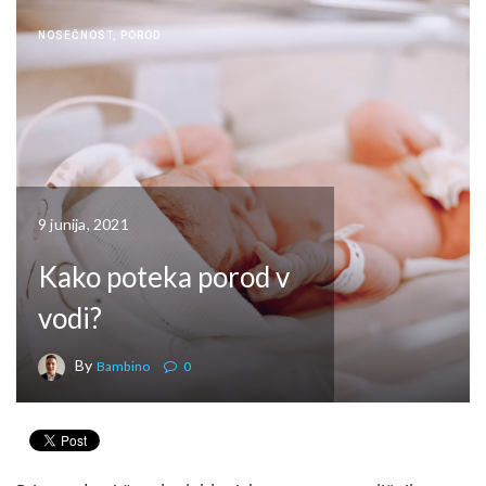
NOSEČNOST
,
POROD
9 junija, 2021
Kako poteka porod v
vodi?
By
Bambino
0