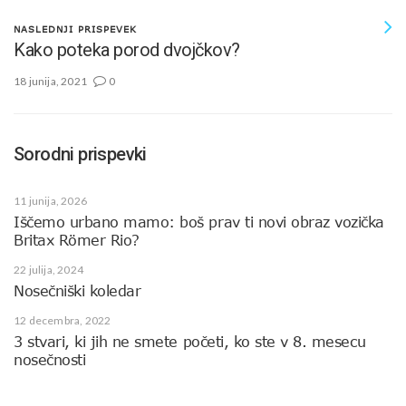
NASLEDNJI PRISPEVEK
Kako poteka porod dvojčkov?
18 junija, 2021
0
Sorodni prispevki
11 junija, 2026
Iščemo urbano mamo: boš prav ti novi obraz vozička
Britax Römer Rio?
22 julija, 2024
Nosečniški koledar
12 decembra, 2022
3 stvari, ki jih ne smete početi, ko ste v 8. mesecu
nosečnosti