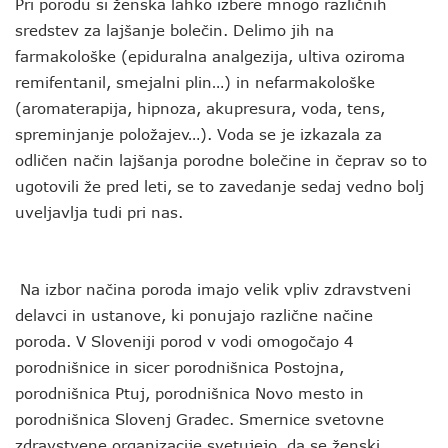
Pri porodu si ženska lahko izbere mnogo različnih
sredstev za lajšanje bolečin. Delimo jih na
farmakološke (epiduralna analgezija, ultiva oziroma
remifentanil, smejalni plin…) in nefarmakološke
(aromaterapija, hipnoza, akupresura, voda, tens,
spreminjanje položajev…). Voda se je izkazala za
odličen način lajšanja porodne bolečine in čeprav so to
ugotovili že pred leti, se to zavedanje sedaj vedno bolj
uveljavlja tudi pri nas.
Na izbor načina poroda imajo velik vpliv zdravstveni
delavci in ustanove, ki ponujajo različne načine
poroda. V Sloveniji porod v vodi omogočajo 4
porodnišnice in sicer porodnišnica Postojna,
porodnišnica Ptuj, porodnišnica Novo mesto in
porodnišnica Slovenj Gradec. Smernice svetovne
zdravstvene organizacije svetujejo, da se ženski