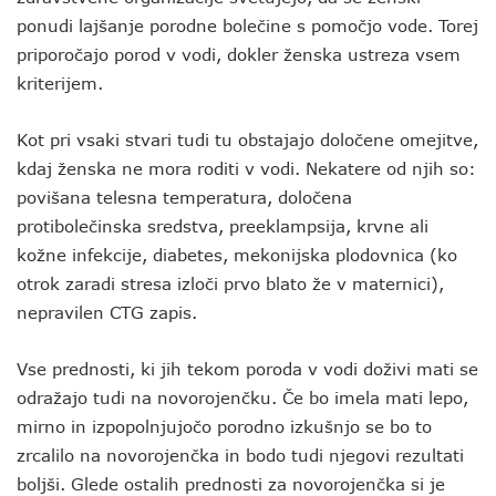
ponudi lajšanje porodne bolečine s pomočjo vode. Torej
priporočajo porod v vodi, dokler ženska ustreza vsem
kriterijem.
Kot pri vsaki stvari tudi tu obstajajo določene omejitve,
kdaj ženska ne mora roditi v vodi. Nekatere od njih so:
povišana telesna temperatura, določena
protibolečinska sredstva, preeklampsija, krvne ali
kožne infekcije, diabetes, mekonijska plodovnica (ko
otrok zaradi stresa izloči prvo blato že v maternici),
nepravilen CTG zapis.
Vse prednosti, ki jih tekom poroda v vodi doživi mati se
odražajo tudi na novorojenčku. Če bo imela mati lepo,
mirno in izpopolnjujočo porodno izkušnjo se bo to
zrcalilo na novorojenčka in bodo tudi njegovi rezultati
boljši. Glede ostalih prednosti za novorojenčka si je