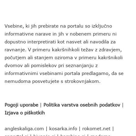
Vsebine, ki jih prebirate na portalu so izključno
informativne narave in jih v nobenem primeru ni
dopustno interpretirati kot nasvet ali navodila za
ravnanje. V primeru kakršnihkoli težav z zdravjem,
počutjem ali stanjem oziroma v primeru kakršnikoli
dvomov ali pomislekov pri seznanjanju z
informativnimi vsebinami portala predlagamo, da se
nemudoma posvetujete s strokovnjakom.
Pogoji uporabe
|
Politika varstva osebnih podatkov
|
Izjava o piškotkih
angleskaliga.com
|
kosarka.info
|
rokomet.net
|