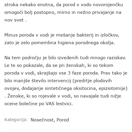
stroka nekako enotna, da porod v vodo novorojenčku
omogoči bolj postopno, mirno in nežno privajanje na
nov svet .
Minus poroda v vodi je mešanje bakterij in izločkov,
zato je zelo pomembna higiena porodnega okolja.
Na tem področju je bilo izvedenih tudi mnogo raziskav.
Le te so pokazale, da se pri ženskah, ki so tekom
poroda v vodi, skrajšajo vse 3 faze poroda. Prav tako je
bilo manjše število intervencij (predrtje plodovih
ovojev, dodajanje sintetičnega oksitocina, epiziotomije)
. Ženske, ki so rojevale v vodi, so navajale tudi nižje
ocene bolečine po VAS lestvici.
Kategorija:
Nosečnost
,
Porod