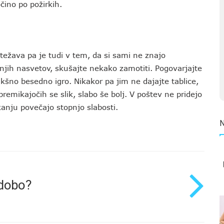
čino po požirkih.
, težava pa je tudi v tem, da si sami ne znajo
njih nasvetov, skušajte nekako zamotiti. Pogovarjajte
kakšno besedno igro. Nikakor pa jim ne dajajte tablice,
premikajočih se slik, slabo še bolj. V poštev ne pridejo
ikanju povečajo stopnjo slabosti.
dobo?