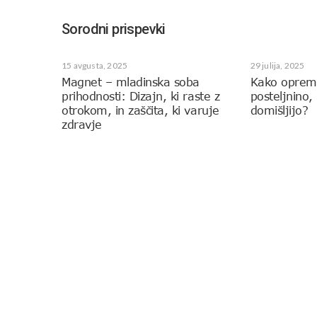
Sorodni prispevki
15 avgusta, 2025
29 julija, 2025
Magnet – mladinska soba
Kako opremi
prihodnosti: Dizajn, ki raste z
posteljnino,
otrokom, in zaščita, ki varuje
domišljijo?
zdravje