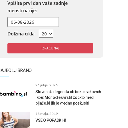
Vpišite prvi dan vaše zadnje
menstruacije:
Dolžina cikla
IZRAČUNAJ
NAJBOLJ BRANO
21 julija, 2026
Slovenska legenda ob boku svetovnih
ikon: Monocle uvrstil Cockto med
pijače, ki jih je vredno poskusiti
13 maja, 2019
VSE O POPADKIH!