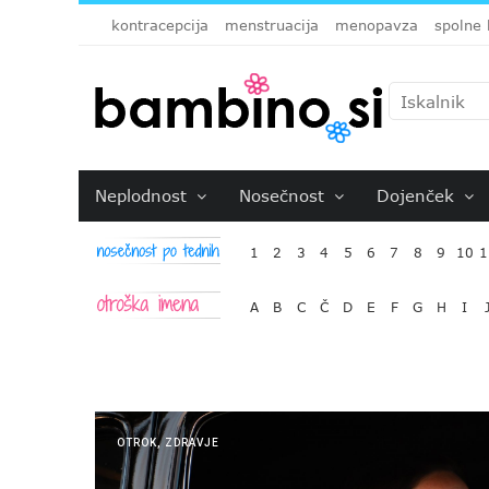
kontracepcija
menstruacija
menopavza
spolne 
Neplodnost
Nosečnost
Dojenček
1
2
3
4
5
6
7
8
9
10
1
A
B
C
Č
D
E
F
G
H
I
OTROK
,
ZDRAVJE