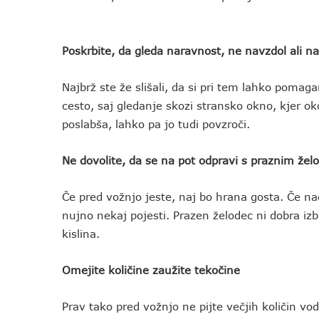
Poskrbite, da gleda naravnost, ne navzdol ali na
Najbrž ste že slišali, da si pri tem lahko pom
cesto, saj gledanje skozi stransko okno, kjer ok
poslabša, lahko pa jo tudi povzroči.
Ne dovolite, da se na pot odpravi s praznim že
Če pred vožnjo jeste, naj bo hrana gosta. Če na
nujno nekaj pojesti. Prazen želodec ni dobra izbi
kislina.
Omejite količine zaužite tekočine
Prav tako pred vožnjo ne pijte večjih količin vod