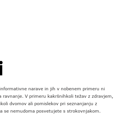
o informativne narave in jih v nobenem primeru ni
za ravnanje. V primeru kakršnihkoli težav z zdravjem,
koli dvomov ali pomislekov pri seznanjanju z
 da se nemudoma posvetujete s strokovnjakom.