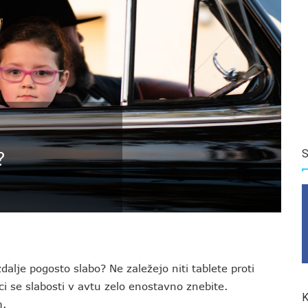
S
?
alje pogosto slabo? Ne zaležejo niti tablete proti
ici se slabosti v avtu zelo enostavno znebite.
K
m.