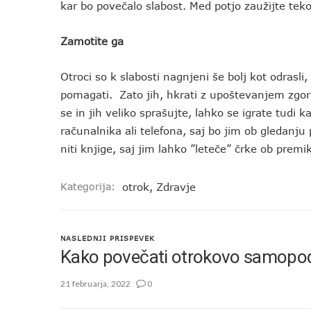
kar bo povečalo slabost. Med potjo zaužijte teko
Zamotite ga
Otroci so k slabosti nagnjeni še bolj kot odrasli
pomagati. Zato jih, hkrati z upoštevanjem zgor
se in jih veliko sprašujte, lahko se igrate tudi 
računalnika ali telefona, saj bo jim ob gledanju 
niti knjige, saj jim lahko ”leteče” črke ob prem
Kategorija:
otrok
,
Zdravje
NASLEDNJI PRISPEVEK
Kako povečati otrokovo samopo
21 februarja, 2022
0