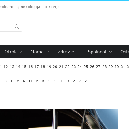
bolezni
ginekologija
e-revije
Otrok
Mama
Zdravje
Spolnost
Ost
1
12
13
14
15
16
17
18
19
20
21
22
23
24
25
26
27
28
29
30
31
J
K
L
M
N
O
P
R
S
Š
T
U
V
Z
Ž