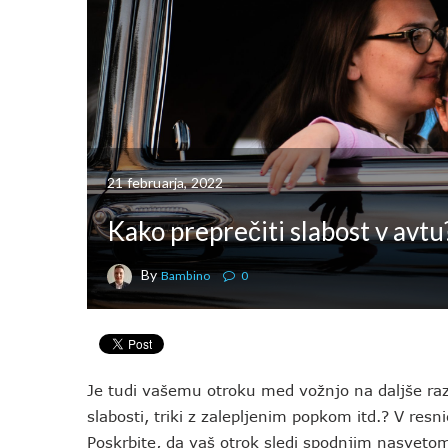
21 februarja, 2022
Kako preprečiti slabost v avtu
By
Bambino
0
Je tudi vašemu otroku med vožnjo na daljše razd
slabosti, triki z zalepljenim popkom itd.? V resn
Poskrbite, da vaš otrok sledi spodnjim nasveto