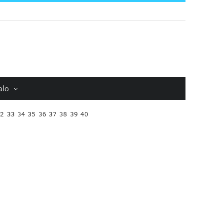
alo
32
33
34
35
36
37
38
39
40