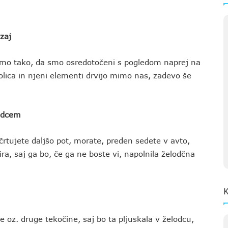
zaj
agamo tako, da smo osredotočeni s pogledom naprej na
olica in njeni elementi drvijo mimo nas, zadevo še
lodcem
črtujete daljšo pot, morate, preden sedete v avto,
ra, saj ga bo, če ga ne boste vi, napolnila želodčna
K
e oz. druge tekočine, saj bo ta pljuskala v želodcu,