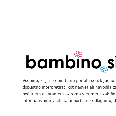
Vsebine, ki jih prebirate na portalu so izključn
dopustno interpretirati kot nasvet ali navodila 
počutjem ali stanjem oziroma v primeru kakršni
informativnimi vsebinami portala predlagamo,