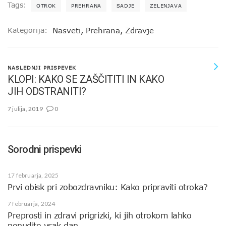
Tags:
OTROK
PREHRANA
SADJE
ZELENJAVA
Kategorija:
Nasveti
,
Prehrana
,
Zdravje
NASLEDNJI PRISPEVEK
KLOPI: KAKO SE ZAŠČITITI IN KAKO
JIH ODSTRANITI?
7 julija, 2019
0
Sorodni prispevki
17 februarja, 2025
Prvi obisk pri zobozdravniku: Kako pripraviti otroka?
7 februarja, 2024
Preprosti in zdravi prigrizki, ki jih otrokom lahko
ponudite vsak dan