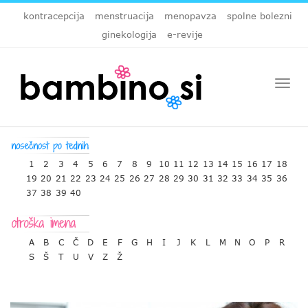
kontracepcija
menstruacija
menopavza
spolne bolezni
ginekologija
e-revije
Togg
navi
1
2
3
4
5
6
7
8
9
10
11
12
13
14
15
16
17
18
19
20
21
22
23
24
25
26
27
28
29
30
31
32
33
34
35
36
37
38
39
40
A
B
C
Č
D
E
F
G
H
I
J
K
L
M
N
O
P
R
S
Š
T
U
V
Z
Ž