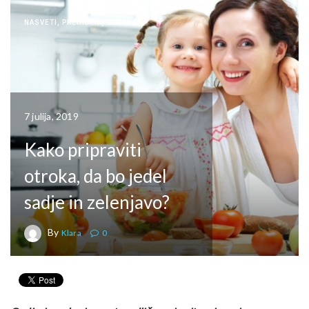
NASVETI
,
PREHRANA
,
ZDRAVJE
7 julija, 2019
Kako pripraviti
otroka, da bo jedel
sadje in zelenjavo?
By
Klara
0