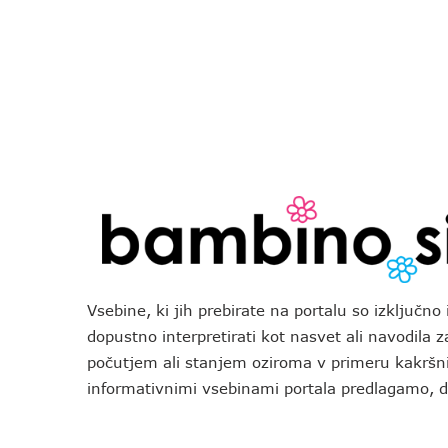
Vsebine, ki jih prebirate na portalu so izključn
dopustno interpretirati kot nasvet ali navodila 
počutjem ali stanjem oziroma v primeru kakršni
informativnimi vsebinami portala predlagamo,