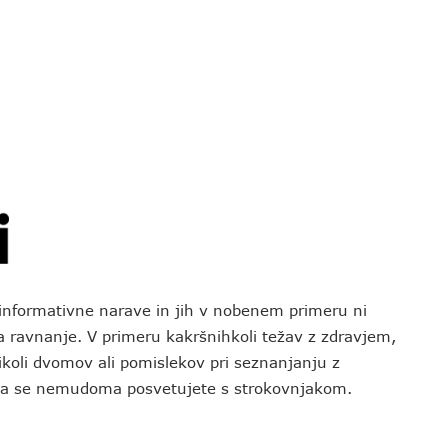
o informativne narave in jih v nobenem primeru ni
za ravnanje. V primeru kakršnihkoli težav z zdravjem,
koli dvomov ali pomislekov pri seznanjanju z
 da se nemudoma posvetujete s strokovnjakom.