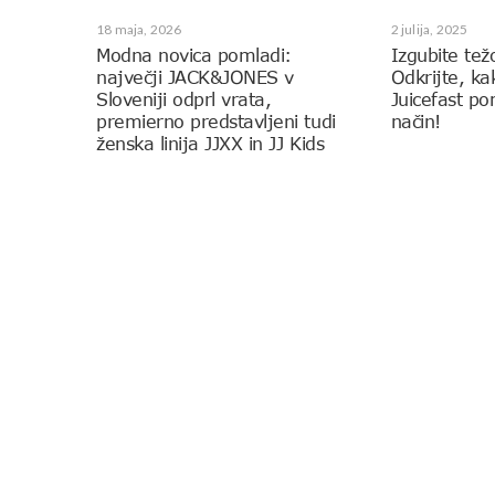
18 maja, 2026
2 julija, 2025
Modna novica pomladi:
Izgubite tež
največji JACK&JONES v
Odkrijte, k
Sloveniji odprl vrata,
Juicefast p
premierno predstavljeni tudi
način!
ženska linija JJXX in JJ Kids