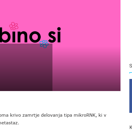
S
inoma krivo zamrtje delovanja tipa mikroRNK, ki v
 metastaz.
K