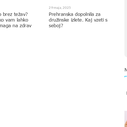
29 maja, 2025
o brez težav?
Prehranska dopolnila za
ako vam lahko
družinske izlete. Kaj vzeti s
omaga na zdrav
seboj?