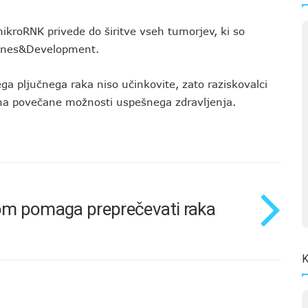
mikroRNK privede do širitve vseh tumorjev, ki so
a Genes&Development.
ga pljučnega raka niso učinkovite, zato raziskovalci
a na povečane možnosti uspešnega zdravljenja.
om pomaga preprečevati raka
K