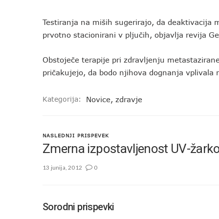
Testiranja na miših sugerirajo, da deaktivacija 
prvotno stacionirani v pljučih, objavlja revij
Obstoječe terapije pri zdravljenju metastazirane
pričakujejo, da bodo njihova dognanja vplival
Kategorija:
Novice
,
zdravje
NASLEDNJI PRISPEVEK
Zmerna izpostavljenost UV-žark
13 junija, 2012
0
Sorodni prispevki