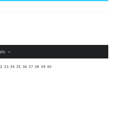
alo
32
33
34
35
36
37
38
39
40