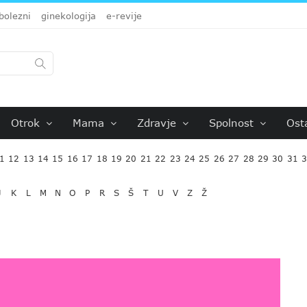
bolezni
ginekologija
e-revije
Otrok
Mama
Zdravje
Spolnost
Ost
1
12
13
14
15
16
17
18
19
20
21
22
23
24
25
26
27
28
29
30
31
J
K
L
M
N
O
P
R
S
Š
T
U
V
Z
Ž