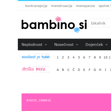
kontracepcija
menstruacija
menopavza
spolne 
Neplodnost
Nosečnost
Dojenček
1
2
3
4
5
6
7
8
9
10
1
A
B
C
Č
D
E
F
G
H
I
NOVICE
,
ZDRAVJE