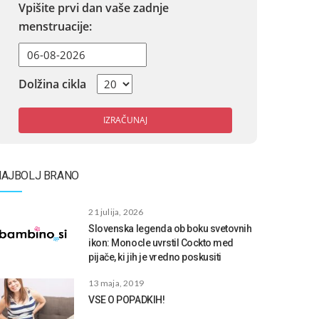
Vpišite prvi dan vaše zadnje
menstruacije:
Dolžina cikla
IZRAČUNAJ
NAJBOLJ BRANO
21 julija, 2026
Slovenska legenda ob boku svetovnih
ikon: Monocle uvrstil Cockto med
pijače, ki jih je vredno poskusiti
13 maja, 2019
VSE O POPADKIH!