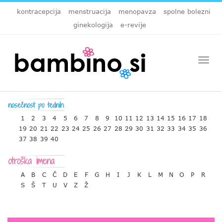
kontracepcija
menstruacija
menopavza
spolne bolezni
ginekologija
e-revije
Togg
navi
1
2
3
4
5
6
7
8
9
10
11
12
13
14
15
16
17
18
19
20
21
22
23
24
25
26
27
28
29
30
31
32
33
34
35
36
37
38
39
40
A
B
C
Č
D
E
F
G
H
I
J
K
L
M
N
O
P
R
S
Š
T
U
V
Z
Ž