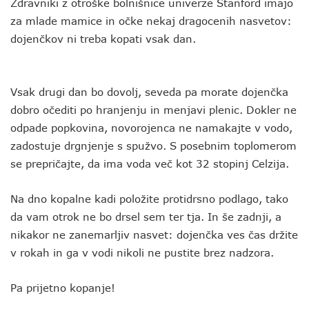
Zdravniki z otroške bolnišnice univerze Stanford imajo
za mlade mamice in očke nekaj dragocenih nasvetov:
dojenčkov ni treba kopati vsak dan.
Vsak drugi dan bo dovolj, seveda pa morate dojenčka
dobro očediti po hranjenju in menjavi plenic. Dokler ne
odpade popkovina, novorojenca ne namakajte v vodo,
zadostuje drgnjenje s spužvo. S posebnim toplomerom
se prepričajte, da ima voda več kot 32 stopinj Celzija.
Na dno kopalne kadi položite protidrsno podlago, tako
da vam otrok ne bo drsel sem ter tja. In še zadnji, a
nikakor ne zanemarljiv nasvet: dojenčka ves čas držite
v rokah in ga v vodi nikoli ne pustite brez nadzora.
Pa prijetno kopanje!