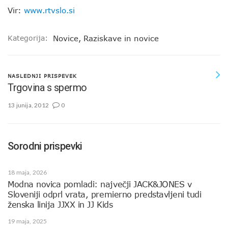
Vir:
www.rtvslo.si
Kategorija:
Novice
,
Raziskave in novice
NASLEDNJI PRISPEVEK
Trgovina s spermo
13 junija, 2012
0
Sorodni prispevki
18 maja, 2026
Modna novica pomladi: največji JACK&JONES v
Sloveniji odprl vrata, premierno predstavljeni tudi
ženska linija JJXX in JJ Kids
19 maja, 2025