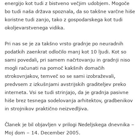
energijo kot tudi z bistveno večjim udobjem. Mogoče
bo tudi naša država spoznala, da so takšne varčne hiše
koristne tudi zanjo, tako z gospodarskega kot tudi
okoljevarstvenega vidika.
Pri nas se je za takšno vrsto gradnje po neuradnih
podatkih zaenkrat odločilo manj kot 10 ljudi. Kot so
sami povedali, pri samem načrtovanju in gradnji niso
mogli računati na pomoč kakšnih domačih
strokovnjakov, temveč so se sami izobraževali,
predvsem z izkušnjami avstrijskih graditeljev preko
interneta. Vsi se tudi strinjajo, da je gradnja pasivne
hiše brez tesnega sodelovanja arhitektov, gradbenikov
in strojnikov praktično neizvedljiva.
Članek je bil objavljen v prilogi Nedeljskega dnevnika –
Moj dom – 14. December 2005.