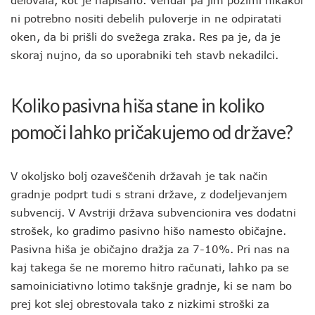
delovala, kot je napisano. Vendar pa jim pozimi nikakor
ni potrebno nositi debelih puloverje in ne odpiratati
oken, da bi prišli do svežega zraka. Res pa je, da je
skoraj nujno, da so uporabniki teh stavb nekadilci.
Koliko pasivna hiša stane in koliko
pomoči lahko pričakujemo od države?
V okoljsko bolj ozaveščenih državah je tak način
gradnje podprt tudi s strani države, z dodeljevanjem
subvencij. V Avstriji država subvencionira ves dodatni
strošek, ko gradimo pasivno hišo namesto običajne.
Pasivna hiša je običajno dražja za 7-10%. Pri nas na
kaj takega še ne moremo hitro računati, lahko pa se
samoiniciativno lotimo takšnje gradnje, ki se nam bo
prej kot slej obrestovala tako z nizkimi stroški za