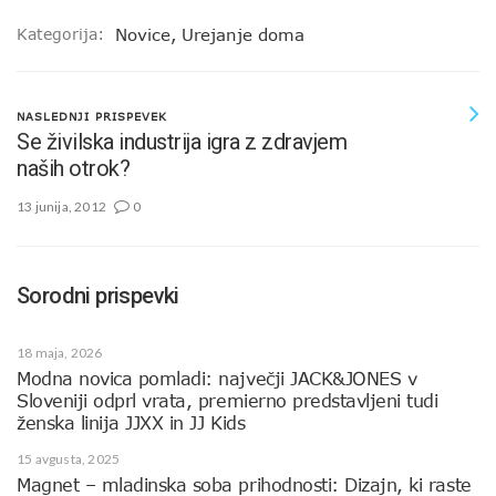
Kategorija:
Novice
,
Urejanje doma
NASLEDNJI PRISPEVEK
Se živilska industrija igra z zdravjem
naših otrok?
13 junija, 2012
0
Sorodni prispevki
18 maja, 2026
Modna novica pomladi: največji JACK&JONES v
Sloveniji odprl vrata, premierno predstavljeni tudi
ženska linija JJXX in JJ Kids
15 avgusta, 2025
Magnet – mladinska soba prihodnosti: Dizajn, ki raste