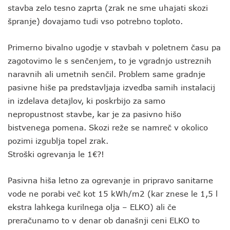
stavba zelo tesno zaprta (zrak ne sme uhajati skozi
špranje) dovajamo tudi vso potrebno toploto.
Primerno bivalno ugodje v stavbah v poletnem času pa
zagotovimo le s senčenjem, to je vgradnjo ustreznih
naravnih ali umetnih senčil. Problem same gradnje
pasivne hiše pa predstavljaja izvedba samih instalacij
in izdelava detajlov, ki poskrbijo za samo
nepropustnost stavbe, kar je za pasivno hišo
bistvenega pomena. Skozi reže se namreč v okolico
pozimi izgublja topel zrak.
Stroški ogrevanja le 1€?!
Pasivna hiša letno za ogrevanje in pripravo sanitarne
vode ne porabi več kot 15 kWh/m2 (kar znese le 1,5 l
ekstra lahkega kurilnega olja – ELKO) ali če
preračunamo to v denar ob današnji ceni ELKO to