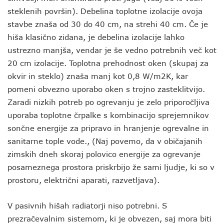
steklenih površin). Debelina toplotne izolacije ovoja
stavbe znaša od 30 do 40 cm, na strehi 40 cm. Če je
hiša klasično zidana, je debelina izolacije lahko
ustrezno manjša, vendar je še vedno potrebnih več kot
20 cm izolacije. Toplotna prehodnost oken (skupaj za
okvir in steklo) znaša manj kot 0,8 W/m2K, kar
pomeni obvezno uporabo oken s trojno zasteklitvijo.
Zaradi nizkih potreb po ogrevanju je zelo priporočljiva
uporaba toplotne črpalke s kombinacijo sprejemnikov
sončne energije za pripravo in hranjenje ogrevalne in
sanitarne tople vode., (Naj povemo, da v običajanih
zimskih dneh skoraj polovico energije za ogrevanje
posameznega prostora priskrbijo že sami ljudje, ki so v
prostoru, električni aparati, razvetljava).
V pasivnih hišah radiatorji niso potrebni. S
prezračevalnim sistemom, ki je obvezen, saj mora biti