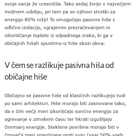
svoje sanje že uresničila. Tako sedaj živijo v največjem
možnem udobju, pri tem pa so njihovi stroški za
energijo 80% nižji! To omogočajo pasivne hiše z
odlično izolacijo, vgrajenim prezračevanjem in
izkoriščanje toplote iz odpadnega zraka, ki ga v
običajnih hišah spustimo iz hiše skozi okna.
V čem se razlikuje pasivna hiša od
običajne hiše
Običajno se pasivne hiše od klasičnih razlikujejo tudi
po sami arhitekturi. Hiše morajo biti zasnovane tako,
da v čim večji meri izkoriščajo sončno energijo za
ogrevanje v zimskem času ter hkrati izgubljajo
čimmanj energije. Steklene površine morajo biti v
čimvečji meri orientirane proti jugu (vsaj 50% vseh