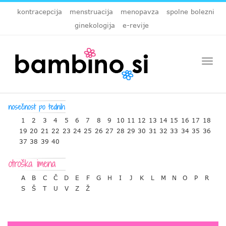
kontracepcija
menstruacija
menopavza
spolne bolezni
ginekologija
e-revije
Togg
navi
1
2
3
4
5
6
7
8
9
10
11
12
13
14
15
16
17
18
19
20
21
22
23
24
25
26
27
28
29
30
31
32
33
34
35
36
37
38
39
40
A
B
C
Č
D
E
F
G
H
I
J
K
L
M
N
O
P
R
S
Š
T
U
V
Z
Ž