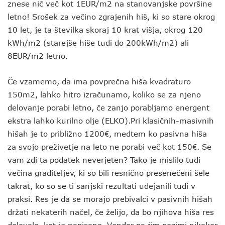
znese nič več kot 1EUR/m2 na stanovanjske površine
letno! Srošek za večino zgrajenih hiš, ki so stare okrog
10 let, je ta številka skoraj 10 krat višja, okrog 120
kWh/m2 (starejše hiše tudi do 200kWh/m2) ali
8EUR/m2 letno.
Če vzamemo, da ima povprečna hiša kvadraturo
150m2, lahko hitro izračunamo, koliko se za njeno
delovanje porabi letno, če zanjo porabljamo energent
ekstra lahko kurilno olje (ELKO).Pri klasičnih-masivnih
hišah je to približno 1200€, medtem ko pasivna hiša
za svojo preživetje na leto ne porabi več kot 150€. Se
vam zdi ta podatek neverjeten? Tako je mislilo tudi
večina graditeljev, ki so bili resnično presenečeni šele
takrat, ko so se ti sanjski rezultati udejanili tudi v
praksi. Res je da se morajo prebivalci v pasivnih hišah
držati nekaterih načel, če želijo, da bo njihova hiša res