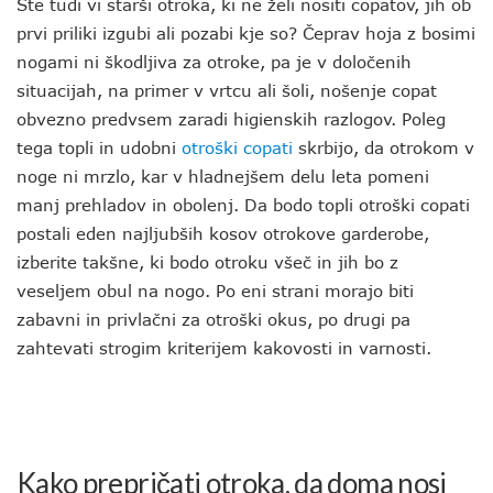
Ste tudi vi starši otroka, ki ne želi nositi copatov, jih ob
prvi priliki izgubi ali pozabi kje so? Čeprav hoja z bosimi
nogami ni škodljiva za otroke, pa je v določenih
situacijah, na primer v vrtcu ali šoli, nošenje copat
obvezno predvsem zaradi higienskih razlogov. Poleg
tega topli in udobni
otroški copati
skrbijo, da otrokom v
noge ni mrzlo, kar v hladnejšem delu leta pomeni
manj prehladov in obolenj. Da bodo topli otroški copati
postali eden najljubših kosov otrokove garderobe,
izberite takšne, ki bodo otroku všeč in jih bo z
veseljem obul na nogo. Po eni strani morajo biti
zabavni in privlačni za otroški okus, po drugi pa
zahtevati strogim kriterijem kakovosti in varnosti.
Kako prepričati otroka, da doma nosi