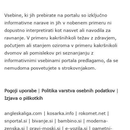
Vsebine, ki jih prebirate na portalu so izključno
informativne narave in jih v nobenem primeru ni
dopustno interpretirati kot nasvet ali navodila za
ravnanje. V primeru kakršnihkoli težav z zdravjem,
počutjem ali stanjem oziroma v primeru kakršnikoli
dvomov ali pomislekov pri seznanjanju z
informativnimi vsebinami portala predlagamo, da se
nemudoma posvetujete s strokovnjakom.
Pogoji uporabe
|
Politika varstva osebnih podatkov
|
Izjava o piškotkih
angleskaliga.com
|
kosarka.info
|
rokomet.net
|
snportal.si
|
bivanje.si
|
bambino.si
|
moderna-
zenska.si
|
pravi-moski.si
|
e-vozila.si
|
pametni-