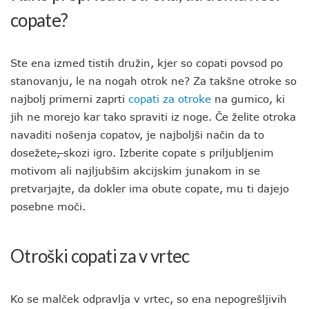
copate?
Ste ena izmed tistih družin, kjer so copati povsod po
stanovanju, le na nogah otrok ne? Za takšne otroke so
najbolj primerni zaprti
copati za otroke
na gumico, ki
jih ne morejo kar tako spraviti iz noge. Če želite otroka
navaditi nošenja copatov, je najboljši način da to
dosežete
,
skozi igro. Izberite copate s priljubljenim
motivom ali najljubšim akcijskim junakom in se
pretvarjajte, da dokler ima obute copate, mu ti dajejo
posebne moči.
Otroški copati za v vrtec
Ko se malček odpravlja v vrtec, so ena nepogrešljivih