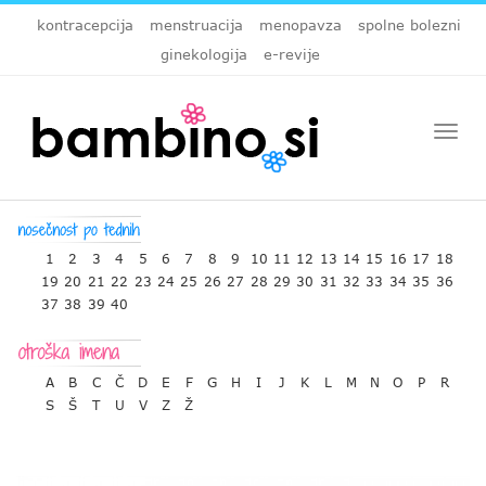
kontracepcija
menstruacija
menopavza
spolne bolezni
ginekologija
e-revije
Togg
navi
1
2
3
4
5
6
7
8
9
10
11
12
13
14
15
16
17
18
19
20
21
22
23
24
25
26
27
28
29
30
31
32
33
34
35
36
37
38
39
40
A
B
C
Č
D
E
F
G
H
I
J
K
L
M
N
O
P
R
S
Š
T
U
V
Z
Ž