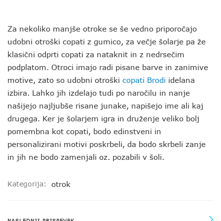
Za nekoliko manjše otroke se še vedno priporočajo
udobni otroški copati z gumico, za večje šolarje pa že
klasični odprti copati za nataknit in z nedrsečim
podplatom. Otroci imajo radi pisane barve in zanimive
motive, zato so udobni otroški
copati Brodi
idelana
izbira. Lahko jih izdelajo tudi po naročilu in nanje
našijejo najljubše risane junake, napišejo ime ali kaj
drugega. Ker je šolarjem igra in druženje veliko bolj
pomembna kot copati, bodo edinstveni in
personalizirani motivi poskrbeli, da bodo skrbeli zanje
in jih ne bodo zamenjali oz. pozabili v šoli.
Kategorija:
otrok
NASLEDNJI PRISPEVEK