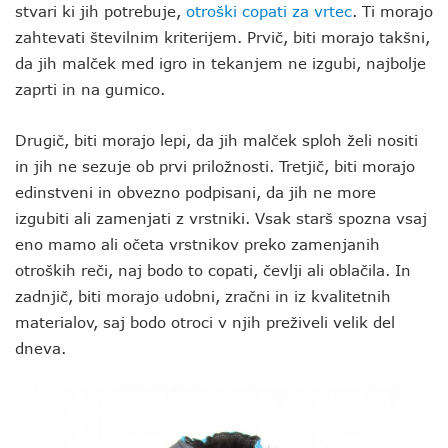
stvari ki jih potrebuje,
otroški copati
za vrtec
. Ti morajo
zahtevati številnim kriterijem. Prvič, biti morajo takšni,
da jih malček med igro in tekanjem ne izgubi, najbolje
zaprti in na gumico.
Drugič, biti morajo lepi, da jih malček sploh želi nositi
in jih ne sezuje ob prvi priložnosti. Tretjič, biti morajo
edinstveni in obvezno podpisani, da jih ne more
izgubiti ali zamenjati z vrstniki. Vsak starš spozna vsaj
eno mamo ali očeta vrstnikov preko zamenjanih
otroških reči, naj bodo to copati, čevlji ali oblačila. In
zadnjič, biti morajo udobni, zračni in iz kvalitetnih
materialov, saj bodo otroci v njih preživeli velik del
dneva.