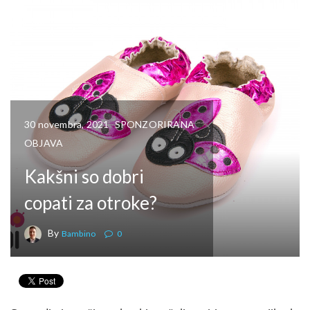
OTROK
30 novembra, 2021
SPONZORIRANA
OBJAVA
Kakšni so dobri
copati za otroke?
By
Bambino
0