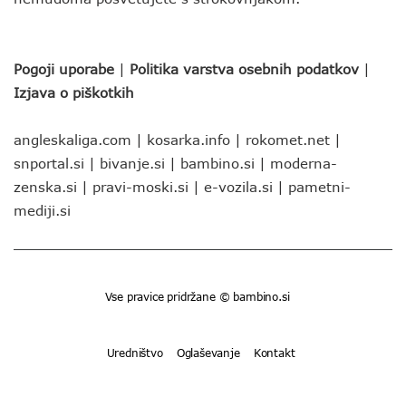
Pogoji uporabe
|
Politika varstva osebnih podatkov
|
Izjava o piškotkih
angleskaliga.com
|
kosarka.info
|
rokomet.net
|
snportal.si
|
bivanje.si
|
bambino.si
|
moderna-
zenska.si
|
pravi-moski.si
|
e-vozila.si
|
pametni-
mediji.si
Vse pravice pridržane © bambino.si
Uredništvo
Oglaševanje
Kontakt