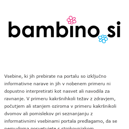
Vsebine, ki jih prebirate na portalu so izključno
informativne narave in jih v nobenem primeru ni
dopustno interpretirati kot nasvet ali navodila za
ravnanje. V primeru kakršnihkoli težav z zdravjem,
počutjem ali stanjem oziroma v primeru kakršnikoli
dvomov ali pomislekov pri seznanjanju z
informativnimi vsebinami portala predlagamo, da se
nemudoma posvetujete s strokovnjakom.