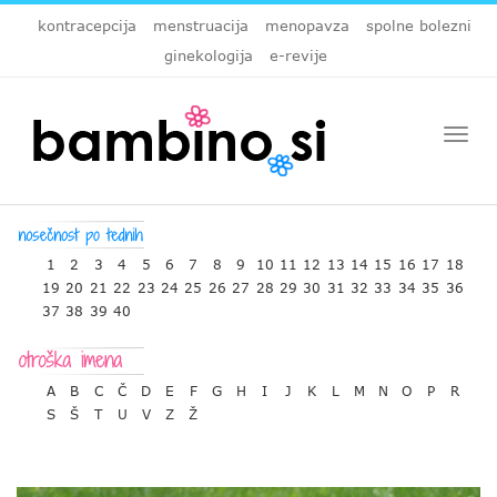
kontracepcija
menstruacija
menopavza
spolne bolezni
ginekologija
e-revije
Togg
navi
1
2
3
4
5
6
7
8
9
10
11
12
13
14
15
16
17
18
19
20
21
22
23
24
25
26
27
28
29
30
31
32
33
34
35
36
37
38
39
40
A
B
C
Č
D
E
F
G
H
I
J
K
L
M
N
O
P
R
S
Š
T
U
V
Z
Ž