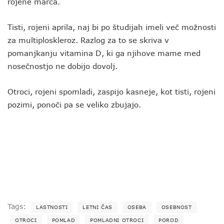
rojene marca.
Tisti, rojeni aprila, naj bi po študijah imeli več možnosti
za multiploskleroz. Razlog za to se skriva v
pomanjkanju vitamina D, ki ga njihove mame med
nosečnostjo ne dobijo dovolj.
Otroci, rojeni spomladi, zaspijo kasneje, kot tisti, rojeni
pozimi, ponoči pa se veliko zbujajo.
Tags:
LASTNOSTI
LETNI ČAS
OSEBA
OSEBNOST
OTROCI
POMLAD
POMLADNI OTROCI
POROD