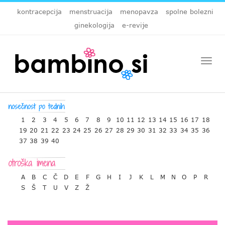
kontracepcija
menstruacija
menopavza
spolne bolezni
ginekologija
e-revije
Togg
navi
1
2
3
4
5
6
7
8
9
10
11
12
13
14
15
16
17
18
19
20
21
22
23
24
25
26
27
28
29
30
31
32
33
34
35
36
37
38
39
40
A
B
C
Č
D
E
F
G
H
I
J
K
L
M
N
O
P
R
S
Š
T
U
V
Z
Ž