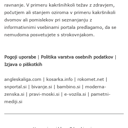
ravnanje. V primeru kakršnihkoli težav z zdravjem,
počutjem ali stanjem oziroma v primeru kakršnikoli
dvomov ali pomislekov pri seznanjanju z
informativnimi vsebinami portala predlagamo, da se
nemudoma posvetujete s strokovnjakom.
Pogoji uporabe
|
Politika varstva osebnih podatkov
|
Izjava o piškotkih
angleskaliga.com
|
kosarka.info
|
rokomet.net
|
snportal.si
|
bivanje.si
|
bambino.si
|
moderna-
zenska.si
|
pravi-moski.si
|
e-vozila.si
|
pametni-
mediji.si