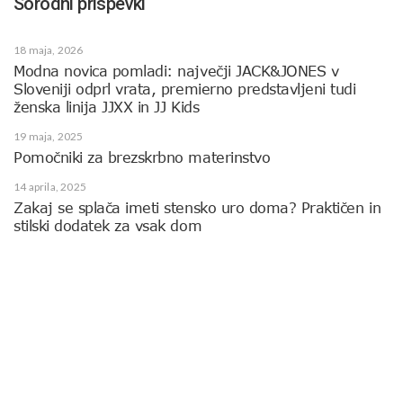
Sorodni prispevki
18 maja, 2026
Modna novica pomladi: največji JACK&JONES v
Sloveniji odprl vrata, premierno predstavljeni tudi
ženska linija JJXX in JJ Kids
19 maja, 2025
Pomočniki za brezskrbno materinstvo
14 aprila, 2025
Zakaj se splača imeti stensko uro doma? Praktičen in
stilski dodatek za vsak dom