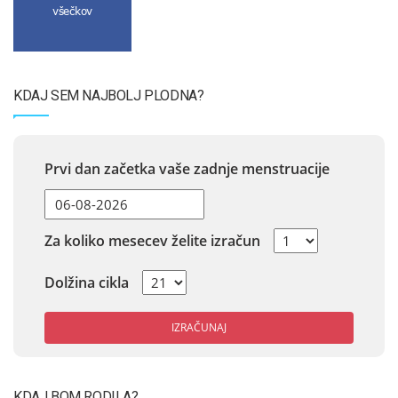
všečkov
KDAJ SEM NAJBOLJ PLODNA?
Prvi dan začetka vaše zadnje menstruacije
Za koliko mesecev želite izračun
Dolžina cikla
IZRAČUNAJ
KDAJ BOM RODILA?