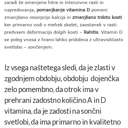
zaradi že omenjene hitre in intenzivne rasti in
napredovanja,
pomanjkanje vitamina D
pomeni
zmanjšano resorpcijo kalcija in
zmanjšano trdoto kosti
ker primarno vodi v mehek skelet, zaostanek v rasti
predvsem deformacijo dolgih kosti –
Rahitis
. Vitamin D
se poleg vnosa z hrano lahko pridobiva z ultravioličasto
svetlobo – sončenjem.
Iz vsega naštetega sledi, da je zlasti v
zgodnjem obdobju, obdobju dojenčka
zelo pomembno, da otrok ima v
prehrani zadostno količino A in D
vitamina, da je zadosti na sončni
svetlobi, da ima primarno in kvalitetno