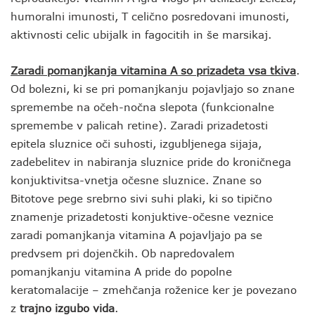
humoralni imunosti, T celično posredovani imunosti,
aktivnosti celic ubijalk in fagocitih in še marsikaj.
Zaradi pomanjkanja vitamina A so prizadeta vsa tkiva
.
Od bolezni, ki se pri pomanjkanju pojavljajo so znane
spremembe na očeh-nočna slepota (funkcionalne
spremembe v palicah retine). Zaradi prizadetosti
epitela sluznice oči suhosti, izgubljenega sijaja,
zadebelitev in nabiranja sluznice pride do kroničnega
konjuktivitsa-vnetja očesne sluznice. Znane so
Bitotove pege srebrno sivi suhi plaki, ki so tipično
znamenje prizadetosti konjuktive-očesne veznice
zaradi pomanjkanja vitamina A pojavljajo pa se
predvsem pri dojenčkih. Ob napredovalem
pomanjkanju vitamina A pride do popolne
keratomalacije – zmehčanja roženice ker je povezano
z
trajno izgubo vida
.