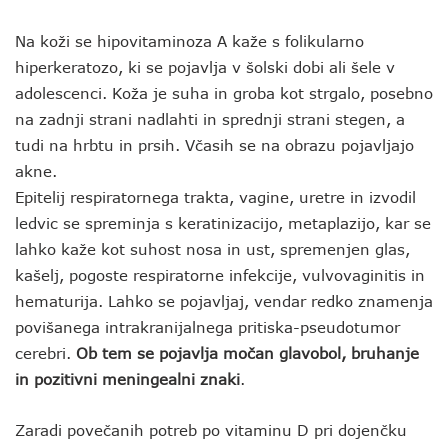
Na koži se hipovitaminoza A kaže s folikularno
hiperkeratozo, ki se pojavlja v šolski dobi ali šele v
adolescenci. Koža je suha in groba kot strgalo, posebno
na zadnji strani nadlahti in sprednji strani stegen, a
tudi na hrbtu in prsih. Včasih se na obrazu pojavljajo
akne.
Epitelij respiratornega trakta, vagine, uretre in izvodil
ledvic se spreminja s keratinizacijo, metaplazijo, kar se
lahko kaže kot suhost nosa in ust, spremenjen glas,
kašelj, pogoste respiratorne infekcije, vulvovaginitis in
hematurija. Lahko se pojavljaj, vendar redko znamenja
povišanega intrakranijalnega pritiska-pseudotumor
cerebri.
Ob tem se pojavlja močan glavobol, bruhanje
in pozitivni meningealni znaki
.
Zaradi povečanih potreb po vitaminu D pri dojenčku