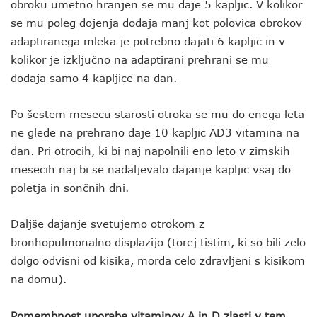
obroku umetno hranjen se mu daje 5 kapljic. V kolikor
se mu poleg dojenja dodaja manj kot polovica obrokov
adaptiranega mleka je potrebno dajati 6 kapljic in v
kolikor je izključno na adaptirani prehrani se mu
dodaja samo 4 kapljice na dan.
Po šestem mesecu starosti otroka se mu do enega leta
ne glede na prehrano daje 10 kapljic AD3 vitamina na
dan. Pri otrocih, ki bi naj napolnili eno leto v zimskih
mesecih naj bi se nadaljevalo dajanje kapljic vsaj do
poletja in sončnih dni.
Daljše dajanje svetujemo otrokom z
bronhopulmonalno displazijo (torej tistim, ki so bili zelo
dolgo odvisni od kisika, morda celo zdravljeni s kisikom
na domu).
Pomembnost uporabe vitaminov A in D zlasti v tem