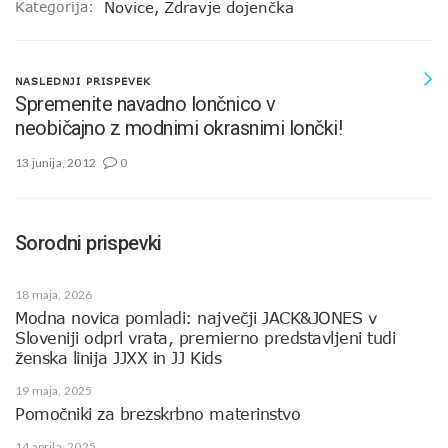
Kategorija:
Novice
,
Zdravje dojenčka
NASLEDNJI PRISPEVEK
Spremenite navadno lončnico v
neobičajno z modnimi okrasnimi lončki!
13 junija, 2012
0
Sorodni prispevki
18 maja, 2026
Modna novica pomladi: največji JACK&JONES v
Sloveniji odprl vrata, premierno predstavljeni tudi
ženska linija JJXX in JJ Kids
19 maja, 2025
Pomočniki za brezskrbno materinstvo
14 aprila, 2025