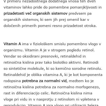
V primeru nezadostnega dodatnega vnosa teh dveh
vitaminov lahko pride do pomembne pomanjkljivosti in
prizadetosti več organskih sistemov
predvsem pa
organskih sistemov, ki sem jih prej omenil kar v
določenih primerih pomeni resno prizadetost otroka.
Vitamin A
ima v fiziološkem smislu pomembno vlogo v
organizmu. Vitamin A je v strogem pogledu retinol.
Vendar so oksidirani presnovki, retinaldehid in
retinoična kislina prav tako biološko aktivni. Retinoidi
so sintetične molekule, ki so kemično sorodne retinolu.
Retinaldehid je oblika vitamina A, ki je kot komponenta
rodopsina
potrebna za normalni vid
, medtem ko je
retinoična kislina potrebna za normalno morfogenezo,
rast in diferenciacijo celic. Retinoična kislina nima
vloge pri vidu in v nasprotju z retinolom ni vpletena v
reprodukcijo. Vitamin A igra vlogo pri utilizaciji železa,