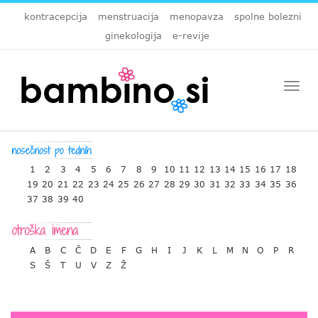
kontracepcija
menstruacija
menopavza
spolne bolezni
ginekologija
e-revije
Togg
navi
1
2
3
4
5
6
7
8
9
10
11
12
13
14
15
16
17
18
19
20
21
22
23
24
25
26
27
28
29
30
31
32
33
34
35
36
37
38
39
40
A
B
C
Č
D
E
F
G
H
I
J
K
L
M
N
O
P
R
S
Š
T
U
V
Z
Ž