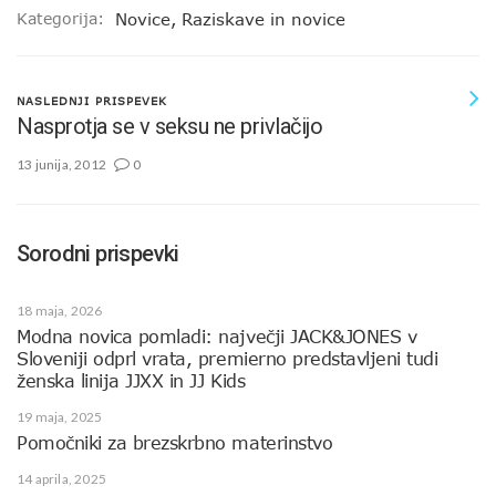
Kategorija:
Novice
,
Raziskave in novice
NASLEDNJI PRISPEVEK
Nasprotja se v seksu ne privlačijo
13 junija, 2012
0
Sorodni prispevki
18 maja, 2026
Modna novica pomladi: največji JACK&JONES v
Sloveniji odprl vrata, premierno predstavljeni tudi
ženska linija JJXX in JJ Kids
19 maja, 2025
Pomočniki za brezskrbno materinstvo
14 aprila, 2025