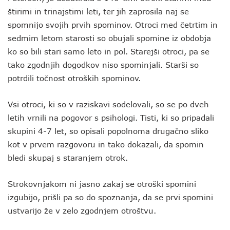
štirimi in trinajstimi leti, ter jih zaprosila naj se
spomnijo svojih prvih spominov. Otroci med četrtim in
sedmim letom starosti so obujali spomine iz obdobja
ko so bili stari samo leto in pol. Starejši otroci, pa se
tako zgodnjih dogodkov niso spominjali. Starši so
potrdili točnost otroških spominov.
Vsi otroci, ki so v raziskavi sodelovali, so se po dveh
letih vrnili na pogovor s psihologi. Tisti, ki so pripadali
skupini 4-7 let, so opisali popolnoma drugačno sliko
kot v prvem razgovoru in tako dokazali, da spomin
bledi skupaj s staranjem otrok.
Strokovnjakom ni jasno zakaj se otroški spomini
izgubijo, prišli pa so do spoznanja, da se prvi spomini
ustvarijo že v zelo zgodnjem otroštvu.