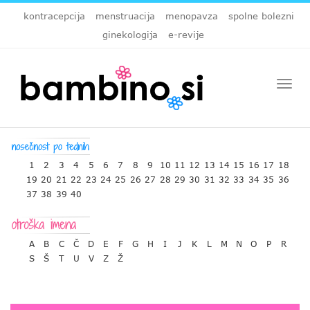
kontracepcija
menstruacija
menopavza
spolne bolezni
ginekologija
e-revije
Togg
navi
1
2
3
4
5
6
7
8
9
10
11
12
13
14
15
16
17
18
19
20
21
22
23
24
25
26
27
28
29
30
31
32
33
34
35
36
37
38
39
40
A
B
C
Č
D
E
F
G
H
I
J
K
L
M
N
O
P
R
S
Š
T
U
V
Z
Ž