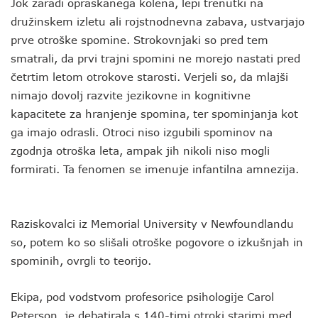
Jok zaradi opraskanega kolena, lepi trenutki na
družinskem izletu ali rojstnodnevna zabava, ustvarjajo
prve otroške spomine. Strokovnjaki so pred tem
smatrali, da prvi trajni spomini ne morejo nastati pred
četrtim letom otrokove starosti. Verjeli so, da mlajši
nimajo dovolj razvite jezikovne in kognitivne
kapacitete za hranjenje spomina, ter spominjanja kot
ga imajo odrasli. Otroci niso izgubili spominov na
zgodnja otroška leta, ampak jih nikoli niso mogli
formirati. Ta fenomen se imenuje infantilna amnezija.
Raziskovalci iz Memorial University v Newfoundlandu
so, potem ko so slišali otroške pogovore o izkušnjah in
spominih, ovrgli to teorijo.
Ekipa, pod vodstvom profesorice psihologije Carol
Peterson, je debatirala s 140-timi otroki starimi med