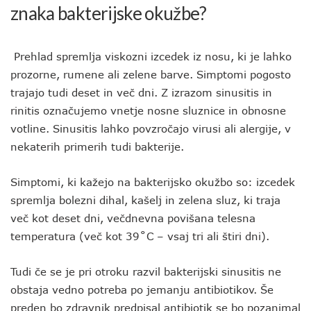
znaka bakterijske okužbe?
Prehlad spremlja viskozni izcedek iz nosu, ki je lahko
prozorne, rumene ali zelene barve. Simptomi pogosto
trajajo tudi deset in več dni. Z izrazom sinusitis in
rinitis označujemo vnetje nosne sluznice in obnosne
votline. Sinusitis lahko povzročajo virusi ali alergije, v
nekaterih primerih tudi bakterije.
Simptomi, ki kažejo na bakterijsko okužbo so: izcedek
spremlja bolezni dihal, kašelj in zelena sluz, ki traja
več kot deset dni, večdnevna povišana telesna
temperatura (več kot 39˚C – vsaj tri ali štiri dni).
Tudi če se je pri otroku razvil bakterijski sinusitis ne
obstaja vedno potreba po jemanju antibiotikov. Še
preden bo zdravnik predpisal antibiotik se bo pozanimal