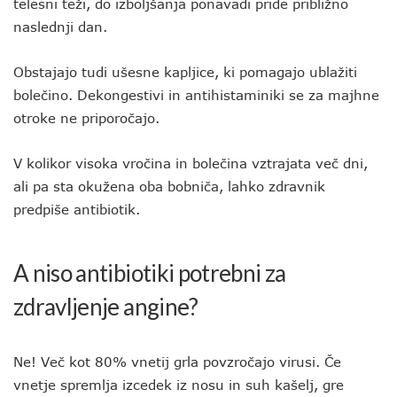
telesni teži, do izboljšanja ponavadi pride približno
naslednji dan.
Obstajajo tudi ušesne kapljice, ki pomagajo ublažiti
bolečino. Dekongestivi in antihistaminiki se za majhne
otroke ne priporočajo.
V kolikor visoka vročina in bolečina vztrajata več dni,
ali pa sta okužena oba bobniča, lahko zdravnik
predpiše antibiotik.
A niso antibiotiki potrebni za
zdravljenje angine?
Ne! Več kot 80% vnetij grla povzročajo virusi. Če
vnetje spremlja izcedek iz nosu in suh kašelj, gre