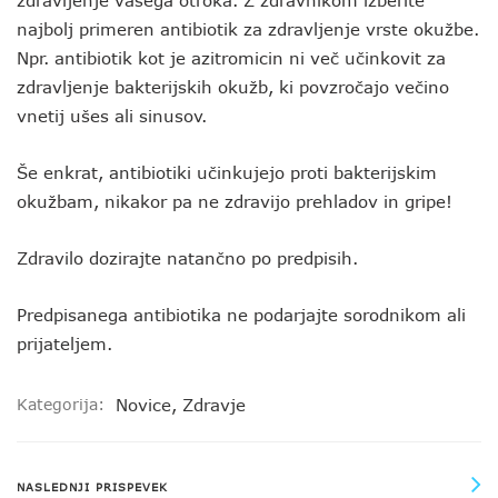
zdravljenje vašega otroka. Z zdravnikom izberite
najbolj primeren antibiotik za zdravljenje vrste okužbe.
Npr. antibiotik kot je azitromicin ni več učinkovit za
zdravljenje bakterijskih okužb, ki povzročajo večino
vnetij ušes ali sinusov.
Še enkrat, antibiotiki učinkujejo proti bakterijskim
okužbam, nikakor pa ne zdravijo prehladov in gripe!
Zdravilo dozirajte natančno po predpisih.
Predpisanega antibiotika ne podarjajte sorodnikom ali
prijateljem.
Kategorija:
Novice
,
Zdravje
NASLEDNJI PRISPEVEK