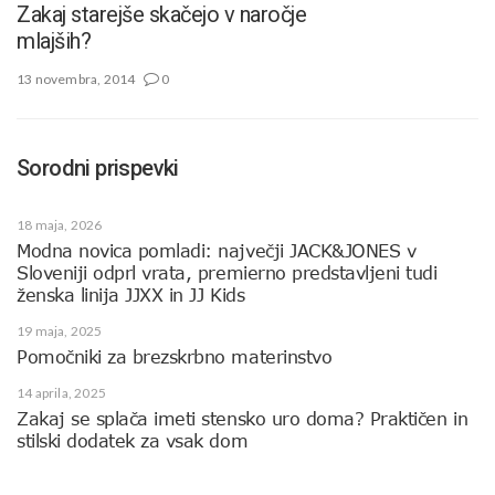
Zakaj starejše skačejo v naročje
mlajših?
13 novembra, 2014
0
Sorodni prispevki
18 maja, 2026
Modna novica pomladi: največji JACK&JONES v
Sloveniji odprl vrata, premierno predstavljeni tudi
ženska linija JJXX in JJ Kids
19 maja, 2025
Pomočniki za brezskrbno materinstvo
14 aprila, 2025
Zakaj se splača imeti stensko uro doma? Praktičen in
stilski dodatek za vsak dom