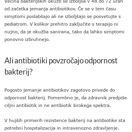
Večina bakterijskih okužb se izboljša v 48 do 72 urah
od začetka jemanja antibiotikov. Če se v tem času
simptomi poslabšajo ali ne izboljšajo se posvetujte s
pediatrom. V kolikor prehitro zaključite s terapijo ni
nujno, da je okužba sanirana, tako da lahko simptomi
ponovno izbruhnejo.
Ali antibiotiki povzročajo odpornost
bakterij?
Pogosto jemanje antibiotikov zagotovo privede do
odpornost bakterij. Pomembno je, da zdravnik predpiše
ciljni antibiotik in ne antibiotik širokega spektra.
V hujših primerih rezistence bakterij na antibiotike sta
potrebni hospitalizacija in intravenozno zdravljenje.