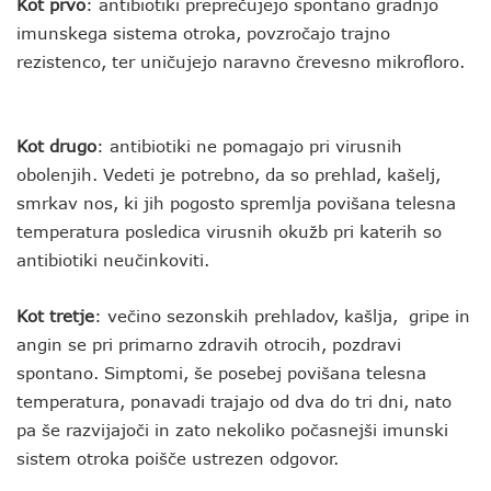
Kot prvo
: antibiotiki preprečujejo spontano gradnjo
imunskega sistema otroka, povzročajo trajno
rezistenco, ter uničujejo naravno črevesno mikrofloro.
Kot drugo
: antibiotiki ne pomagajo pri virusnih
obolenjih. Vedeti je potrebno, da so prehlad, kašelj,
smrkav nos, ki jih pogosto spremlja povišana telesna
temperatura posledica virusnih okužb pri katerih so
antibiotiki neučinkoviti.
Kot tretje
: večino sezonskih prehladov, kašlja, gripe in
angin se pri primarno zdravih otrocih, pozdravi
spontano. Simptomi, še posebej povišana telesna
temperatura, ponavadi trajajo od dva do tri dni, nato
pa še razvijajoči in zato nekoliko počasnejši imunski
sistem otroka poišče ustrezen odgovor.