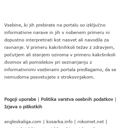
Vsebine, ki jih prebirate na portalu so izključno
informativne narave in jih v nobenem primeru ni
dopustno interpretirati kot nasvet ali navodila za
ravnanje. V primeru kakršnihkoli težav z zdravjem,
počutjem ali stanjem oziroma v primeru kakršnikoli
dvomov ali pomislekov pri seznanjanju z
informativnimi vsebinami portala predlagamo, da se
nemudoma posvetujete s strokovnjakom.
Pogoji uporabe
|
Politika varstva osebnih podatkov
|
Izjava o piškotkih
angleskaliga.com
|
kosarka.info
|
rokomet.net
|