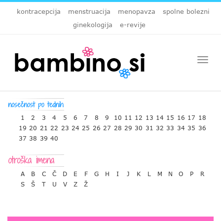
kontracepcija
menstruacija
menopavza
spolne bolezni
ginekologija
e-revije
Togg
navi
1
2
3
4
5
6
7
8
9
10
11
12
13
14
15
16
17
18
19
20
21
22
23
24
25
26
27
28
29
30
31
32
33
34
35
36
37
38
39
40
A
B
C
Č
D
E
F
G
H
I
J
K
L
M
N
O
P
R
S
Š
T
U
V
Z
Ž