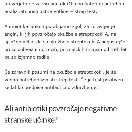
najverjetneje za virusno okužbo pri kateri ni potrebno
analizirati brisa ustne votline – strep test.
Antibiotike lahko uporabljamo zgolj za zdravljenje
angin, ki jih povzročajo okužbe s streptokoki A. na
splošno velja, da so okužbe s streptokoki A pogostejše
pri šoloobveznih otrocih, pri malčkih mlajših od treh let
pa so izjemno redke.
Če zdravnik posumi na okužbo s streptokoki, je še
vedno potrebno izvesti strep test. Če je test pozitiven
se lahko predpiše antibiotično zdravljenje.
Ali antibiotiki povzročajo negativne
stranske učinke?