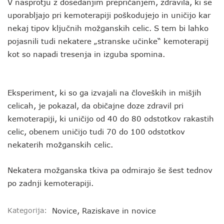
V nasprotju z dosedanjim prepričanjem, zdravila, ki se
uporabljajo pri kemoterapiji poškodujejo in uničijo kar
nekaj tipov ključnih možganskih celic. S tem bi lahko
pojasnili tudi nekatere „stranske učinke“ kemoterapij
kot so napadi tresenja in izguba spomina.
Eksperiment, ki so ga izvajali na človeških in mišjih
celicah, je pokazal, da običajne doze zdravil pri
kemoterapiji, ki uničijo od 40 do 80 odstotkov rakastih
celic, obenem uničijo tudi 70 do 100 odstotkov
nekaterih možganskih celic.
Nekatera možganska tkiva pa odmirajo še šest tednov
po zadnji kemoterapiji.
Kategorija:
Novice
,
Raziskave in novice