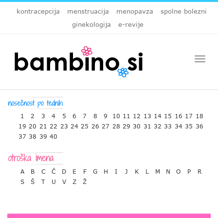
kontracepcija
menstruacija
menopavza
spolne bolezni
ginekologija
e-revije
Togg
navi
1
2
3
4
5
6
7
8
9
10
11
12
13
14
15
16
17
18
19
20
21
22
23
24
25
26
27
28
29
30
31
32
33
34
35
36
37
38
39
40
A
B
C
Č
D
E
F
G
H
I
J
K
L
M
N
O
P
R
S
Š
T
U
V
Z
Ž