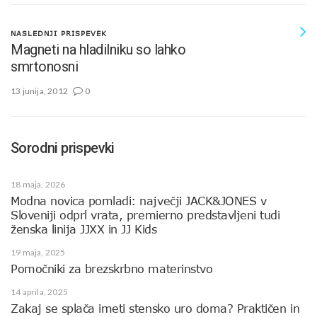
NASLEDNJI PRISPEVEK
Magneti na hladilniku so lahko
smrtonosni
13 junija, 2012
0
Sorodni prispevki
18 maja, 2026
Modna novica pomladi: največji JACK&JONES v
Sloveniji odprl vrata, premierno predstavljeni tudi
ženska linija JJXX in JJ Kids
19 maja, 2025
Pomočniki za brezskrbno materinstvo
14 aprila, 2025
Zakaj se splača imeti stensko uro doma? Praktičen in