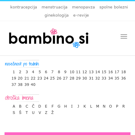
kontracepcija
menstruacija
menopavza
spolne bolezni
ginekologija
e-revije
Togg
navi
1
2
3
4
5
6
7
8
9
10
11
12
13
14
15
16
17
18
19
20
21
22
23
24
25
26
27
28
29
30
31
32
33
34
35
36
37
38
39
40
A
B
C
Č
D
E
F
G
H
I
J
K
L
M
N
O
P
R
S
Š
T
U
V
Z
Ž