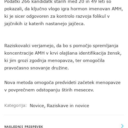
Podatki 266 kandidatk starih med 20 in 49 leti so
pokazali, da ključno vlogo igra hormon imenovan AMH,
ki je sicer odgovoren za kontrolo razvoja folikul v
jajčnikih iz katerih nastanejo jajčeca.
Raziskovalci verjamejo, da bo s pomočjo spremljanja
koncentracije AMH v krvi olajšana identifikacija žensk,
ki jim grozi zgodnja menopavza, ter omogočila
pravočasno snovanje družine.
Nova metoda omogoča predvideti začetek menopavze
v povprečnem odstopanju štirih mesecev.
Kategorija:
Novice
,
Raziskave in novice
NASLEDNJI PRISPEVEK