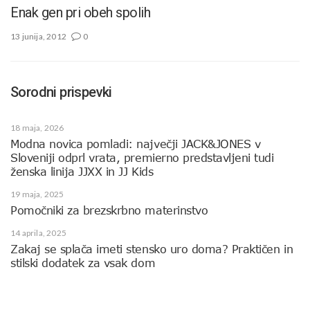
Enak gen pri obeh spolih
13 junija, 2012
0
Sorodni prispevki
18 maja, 2026
Modna novica pomladi: največji JACK&JONES v
Sloveniji odprl vrata, premierno predstavljeni tudi
ženska linija JJXX in JJ Kids
19 maja, 2025
Pomočniki za brezskrbno materinstvo
14 aprila, 2025
Zakaj se splača imeti stensko uro doma? Praktičen in
stilski dodatek za vsak dom