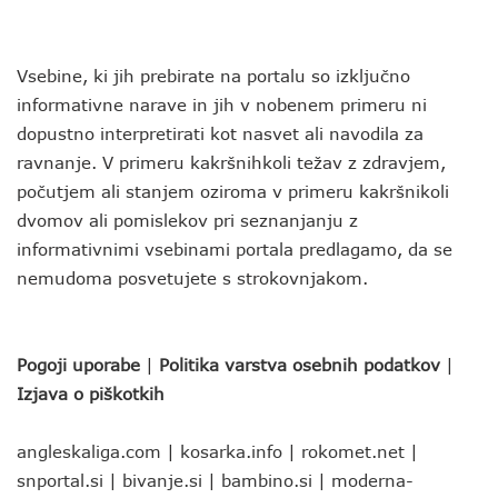
Vsebine, ki jih prebirate na portalu so izključno
informativne narave in jih v nobenem primeru ni
dopustno interpretirati kot nasvet ali navodila za
ravnanje. V primeru kakršnihkoli težav z zdravjem,
počutjem ali stanjem oziroma v primeru kakršnikoli
dvomov ali pomislekov pri seznanjanju z
informativnimi vsebinami portala predlagamo, da se
nemudoma posvetujete s strokovnjakom.
Pogoji uporabe
|
Politika varstva osebnih podatkov
|
Izjava o piškotkih
angleskaliga.com
|
kosarka.info
|
rokomet.net
|
snportal.si
|
bivanje.si
|
bambino.si
|
moderna-