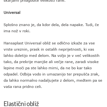
škarjami prilagodite velikosti rane.
Universal
Splošno znano je, da kdor dela, dela napake. Tudi, če
ima nož v roki.
Hansaplast Universal obliž se odlično izkaže za vse
vrste ureznin, prask in ostalih neprijetnosti, ki vas
lahko doletijo med delom. Na voljo je v več velikostih
tako, da prekrije manjše ali večje rane, zaradi visoke
lepine moči pa ste lahko mirni, da ne bo kar tako
odpadel. Odbija vodo in umazanijo ter prepušča zrak,
da lahko normalno nadaljujete z delom, medtem pa se
vaša rana pridno celi.
Elastični obliž