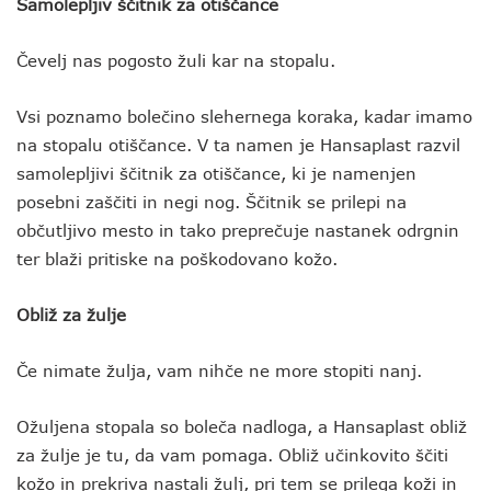
Samolepljiv ščitnik za otiščance
Čevelj nas pogosto žuli kar na stopalu.
Vsi poznamo bolečino slehernega koraka, kadar imamo
na stopalu otiščance. V ta namen je Hansaplast razvil
samolepljivi ščitnik za otiščance, ki je namenjen
posebni zaščiti in negi nog. Ščitnik se prilepi na
občutljivo mesto in tako preprečuje nastanek odrgnin
ter blaži pritiske na poškodovano kožo.
Obliž za žulje
Če nimate žulja, vam nihče ne more stopiti nanj.
Ožuljena stopala so boleča nadloga, a Hansaplast obliž
za žulje je tu, da vam pomaga. Obliž učinkovito ščiti
kožo in prekriva nastali žulj, pri tem se prilega koži in