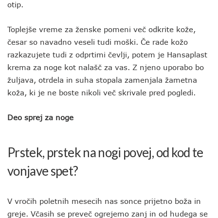
otip.
Toplejše vreme za ženske pomeni več odkrite kože,
česar so navadno veseli tudi moški. Če rade kožo
razkazujete tudi z odprtimi čevlji, potem je Hansaplast
krema za noge kot nalašč za vas. Z njeno uporabo bo
žuljava, otrdela in suha stopala zamenjala žametna
koža, ki je ne boste nikoli več skrivale pred pogledi.
Deo sprej za noge
Prstek, prstek na nogi povej, od kod te
vonjave spet?
V vročih poletnih mesecih nas sonce prijetno boža in
greje. Včasih se preveč ogrejemo zanj in od hudega se