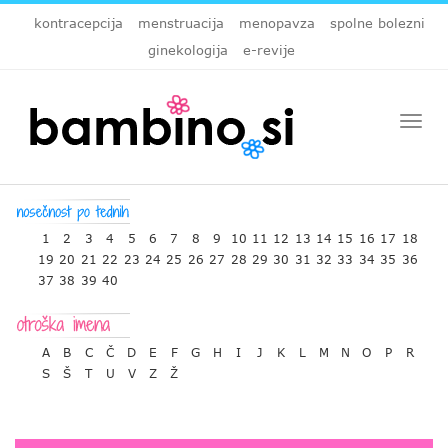
kontracepcija
menstruacija
menopavza
spolne bolezni
ginekologija
e-revije
Togg
navi
1
2
3
4
5
6
7
8
9
10
11
12
13
14
15
16
17
18
19
20
21
22
23
24
25
26
27
28
29
30
31
32
33
34
35
36
37
38
39
40
A
B
C
Č
D
E
F
G
H
I
J
K
L
M
N
O
P
R
S
Š
T
U
V
Z
Ž