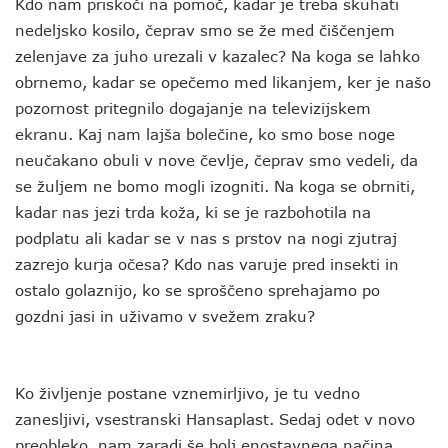
Kdo nam priskoči na pomoč, kadar je treba skuhati
nedeljsko kosilo, čeprav smo se že med čiščenjem
zelenjave za juho urezali v kazalec? Na koga se lahko
obrnemo, kadar se opečemo med likanjem, ker je našo
pozornost pritegnilo dogajanje na televizijskem
ekranu. Kaj nam lajša bolečine, ko smo bose noge
neučakano obuli v nove čevlje, čeprav smo vedeli, da
se žuljem ne bomo mogli izogniti. Na koga se obrniti,
kadar nas jezi trda koža, ki se je razbohotila na
podplatu ali kadar se v nas s prstov na nogi zjutraj
zazrejo kurja očesa? Kdo nas varuje pred insekti in
ostalo golaznijo, ko se sproščeno sprehajamo po
gozdni jasi in uživamo v svežem zraku?
Ko življenje postane vznemirljivo, je tu vedno
zanesljivi, vsestranski Hansaplast. Sedaj odet v novo
preobleko, nam zaradi še bolj enostavnega načina