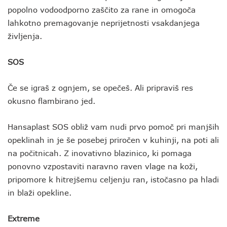
popolno vodoodporno zaščito za rane in omogoča
lahkotno premagovanje neprijetnosti vsakdanjega
življenja.
SOS
Če se igraš z ognjem, se opečeš. Ali pripraviš res
okusno flambirano jed.
Hansaplast SOS obliž vam nudi prvo pomoč pri manjših
opeklinah in je še posebej priročen v kuhinji, na poti ali
na počitnicah. Z inovativno blazinico, ki pomaga
ponovno vzpostaviti naravno raven vlage na koži,
pripomore k hitrejšemu celjenju ran, istočasno pa hladi
in blaži opekline.
Extreme