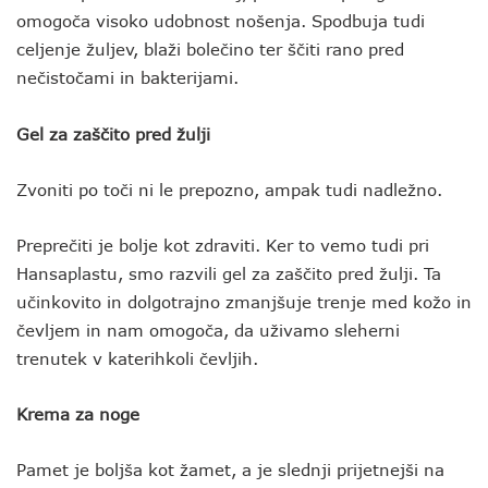
omogoča visoko udobnost nošenja. Spodbuja tudi
celjenje žuljev, blaži bolečino ter ščiti rano pred
nečistočami in bakterijami.
Gel za zaščito pred žulji
Zvoniti po toči ni le prepozno, ampak tudi nadležno.
Preprečiti je bolje kot zdraviti. Ker to vemo tudi pri
Hansaplastu, smo razvili gel za zaščito pred žulji. Ta
učinkovito in dolgotrajno zmanjšuje trenje med kožo in
čevljem in nam omogoča, da uživamo sleherni
trenutek v katerihkoli čevljih.
Krema za noge
Pamet je boljša kot žamet, a je slednji prijetnejši na