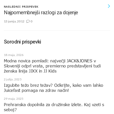
NASLEDNJI PRISPEVEK
Najpomembnejši razlogi za dojenje
13 junija, 2012
0
Sorodni prispevki
18 maja, 2026
Modna novica pomladi: največji JACK&JONES v
Sloveniji odprl vrata, premierno predstavljeni tudi
ženska linija JJXX in JJ Kids
2 julija, 2025
Izgubite težo brez težav? Odkrijte, kako vam lahko
Juicefast pomaga na zdrav način!
29 maja, 2025
Prehranska dopolnila za družinske izlete. Kaj vzeti s
seboj?