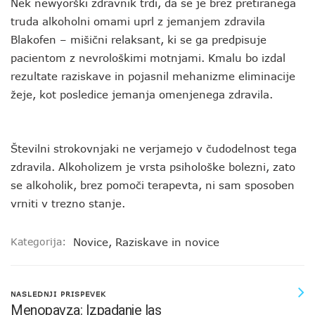
Nek newyorški zdravnik trdi, da se je brez pretiranega
truda alkoholni omami uprl z jemanjem zdravila
Blakofen – mišični relaksant, ki se ga predpisuje
pacientom z nevrološkimi motnjami. Kmalu bo izdal
rezultate raziskave in pojasnil mehanizme eliminacije
žeje, kot posledice jemanja omenjenega zdravila.
Številni strokovnjaki ne verjamejo v čudodelnost tega
zdravila. Alkoholizem je vrsta psihološke bolezni, zato
se alkoholik, brez pomoči terapevta, ni sam sposoben
vrniti v trezno stanje.
Kategorija:
Novice
,
Raziskave in novice
NASLEDNJI PRISPEVEK
Menopavza: Izpadanje las