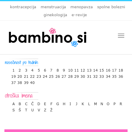
kontracepcija
menstruacija
menopavza
spolne bolezni
ginekologija
e-revije
Togg
navi
1
2
3
4
5
6
7
8
9
10
11
12
13
14
15
16
17
18
19
20
21
22
23
24
25
26
27
28
29
30
31
32
33
34
35
36
37
38
39
40
A
B
C
Č
D
E
F
G
H
I
J
K
L
M
N
O
P
R
S
Š
T
U
V
Z
Ž