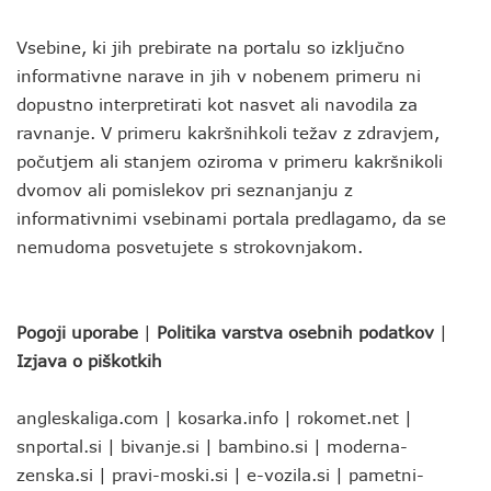
Vsebine, ki jih prebirate na portalu so izključno
informativne narave in jih v nobenem primeru ni
dopustno interpretirati kot nasvet ali navodila za
ravnanje. V primeru kakršnihkoli težav z zdravjem,
počutjem ali stanjem oziroma v primeru kakršnikoli
dvomov ali pomislekov pri seznanjanju z
informativnimi vsebinami portala predlagamo, da se
nemudoma posvetujete s strokovnjakom.
Pogoji uporabe
|
Politika varstva osebnih podatkov
|
Izjava o piškotkih
angleskaliga.com
|
kosarka.info
|
rokomet.net
|
snportal.si
|
bivanje.si
|
bambino.si
|
moderna-
zenska.si
|
pravi-moski.si
|
e-vozila.si
|
pametni-