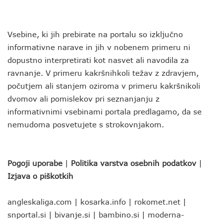
Vsebine, ki jih prebirate na portalu so izključno
informativne narave in jih v nobenem primeru ni
dopustno interpretirati kot nasvet ali navodila za
ravnanje. V primeru kakršnihkoli težav z zdravjem,
počutjem ali stanjem oziroma v primeru kakršnikoli
dvomov ali pomislekov pri seznanjanju z
informativnimi vsebinami portala predlagamo, da se
nemudoma posvetujete s strokovnjakom.
Pogoji uporabe
|
Politika varstva osebnih podatkov
|
Izjava o piškotkih
angleskaliga.com
|
kosarka.info
|
rokomet.net
|
snportal.si
|
bivanje.si
|
bambino.si
|
moderna-