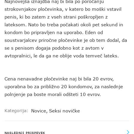
Najnovejša iznajdba naj bi bila po poročanju
strokovnjakov pločevinka, v katero bo moški vstavil
penis, ki bo zatem z vseh strani poškropljen z
lateksom. Nato bo treba počakati okoli pet sekund in
kondom bo pripravljen na uporabo. Eden od
soustvarjalcev priročne pločevinke je ob tem dodal, da
se s penisom dogaja podobno kot z avtom v
avtopralnici, le da ga ne oblije voda temveč lateks.
Cena nenavadne pločevinke naj bi bila 20 evrov,
uporabna bo za približno 20 kondomov, za naslednje
polnjenje pa boste morali odšteti 10 evrov.
Kategorija:
Novice
,
Seksi novičke
NASLEDNJI PRISPEVEK