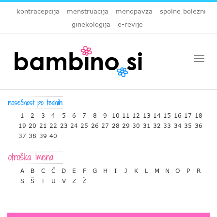
kontracepcija
menstruacija
menopavza
spolne bolezni
ginekologija
e-revije
Togg
navi
1
2
3
4
5
6
7
8
9
10
11
12
13
14
15
16
17
18
19
20
21
22
23
24
25
26
27
28
29
30
31
32
33
34
35
36
37
38
39
40
A
B
C
Č
D
E
F
G
H
I
J
K
L
M
N
O
P
R
S
Š
T
U
V
Z
Ž