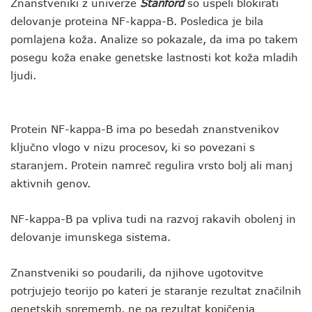
Znanstveniki z univerze
Stanford
so uspeli blokirati
delovanje proteina NF-kappa-B. Posledica je bila
pomlajena koža. Analize so pokazale, da ima po takem
posegu koža enake genetske lastnosti kot koža mladih
ljudi.
Protein NF-kappa-B ima po besedah znanstvenikov
ključno vlogo v nizu procesov, ki so povezani s
staranjem. Protein namreč regulira vrsto bolj ali manj
aktivnih genov.
NF-kappa-B pa vpliva tudi na razvoj rakavih obolenj in
delovanje imunskega sistema.
Znanstveniki so poudarili, da njihove ugotovitve
potrjujejo teorijo po kateri je staranje rezultat značilnih
genetskih sprememb, ne pa rezultat kopičenja