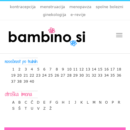
kontracepcija
menstruacija
menopavza
spolne bolezni
ginekologija
e-revije
Togg
navi
1
2
3
4
5
6
7
8
9
10
11
12
13
14
15
16
17
18
19
20
21
22
23
24
25
26
27
28
29
30
31
32
33
34
35
36
37
38
39
40
A
B
C
Č
D
E
F
G
H
I
J
K
L
M
N
O
P
R
S
Š
T
U
V
Z
Ž