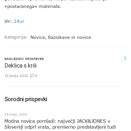
»postaranega« materiala.
Vir:
24ur
Kategorija:
Novice
,
Raziskave in novice
NASLEDNJI PRISPEVEK
Deklica s krili
13 junija, 2012
0
Sorodni prispevki
18 maja, 2026
Modna novica pomladi: največji JACK&JONES v
Sloveniji odprl vrata, premierno predstavljeni tudi