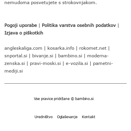
nemudoma posvetujete s strokovnjakom.
Pogoji uporabe
|
Politika varstva osebnih podatkov
|
Izjava o piškotkih
angleskaliga.com
|
kosarka.info
|
rokomet.net
|
snportal.si
|
bivanje.si
|
bambino.si
|
moderna-
zenska.si
|
pravi-moski.si
|
e-vozila.si
|
pametni-
mediji.si
Vse pravice pridržane © bambino.si
Uredništvo
Oglaševanje
Kontakt