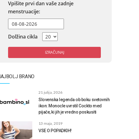
Vpišite prvi dan vaše zadnje
menstruacije:
Dolžina cikla
IZRAČUNAJ
NAJBOLJ BRANO
21 julija, 2026
Slovenska legenda ob boku svetovnih
ikon: Monocle uvrstil Cockto med
pijače, ki jih je vredno poskusiti
13 maja, 2019
VSE O POPADKIH!