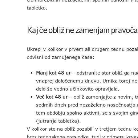
tabletko.
Kaj če obliž ne zamenjam pravoč
Ukrepi v kolikor v prvem ali drugem tednu pozab
odvisni od zamujenega časa:
Manj kot 48 ur
– odstranite star obliž ga 
vnaprej določenemu dnevu. Urnika torej ne 
delo še vedno učinkovito opravljala.
Več kot 48 ur
– obliž zamenjajte z novim, te
sedmih dneh pred nezaželeno nosečnostjo upo
tem obdobju spolno aktivni, se s svojim gi
(jutranja tabletka).
V kolikor ste na obliž pozabili v tretjem tednu 
brez tedenskega presledka, tudi v primeru krvavi