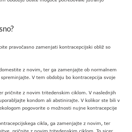
asno?
ite pravočasno zamenjati kontracepcijski obliž so
nadomestite z novim, ter ga zamenjajte ob normalnem
spreminjajte. V tem obdobju bo kontracepcija svoje
r pričnite z novim tritedenskim ciklom. V naslednjih
rabljajte kondom ali abstinirajte. V kolikor ste bili v
nekologom pogovorite o možnosti nujne kontracepcije
kontracepcijskega cikla, ga zamenjajte z novim, ter
tve, pričnite z novim tritedenskim ciklom. To sicer