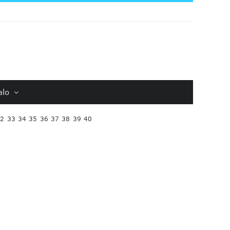
alo
32
33
34
35
36
37
38
39
40