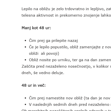
Lepilo na obližu je zelo trdovratno in lepljivo,
telesna aktivnost in prekomerno znojenje lahko o
Manj kot 48 ur:
Čim prej ga prilepite nazaj
Če je lepilo popustilo, obliž zamenjajte z n
obliži ali povoji)
Obliž nosite po urniku, ter ga na dan zame
Zaščita pred nezaželeno nosečnostjo, v kolikor 
dneh, še vedno deluje.
48 ur in več:
Čim prej namestite nov obliž (ta dan je nov
V naslednjih sedmih dneh pred nezaželeno n
Ob morebitnih nezaščitenih spolnih odnosih v 