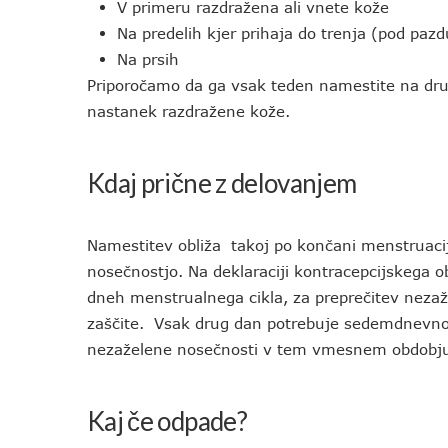
V primeru razdražena ali vnete kože
Na predelih kjer prihaja do trenja (pod pazd
Na prsih
Priporočamo da ga vsak teden namestite na dru
nastanek razdražene kože.
Kdaj prične z delovanjem
Namestitev obliža takoj po končani menstruaciji
nosečnostjo. Na deklaraciji kontracepcijskega obl
dneh menstrualnega cikla, za preprečitev nezaž
zaščite. Vsak drug dan potrebuje sedemdnevno i
nezaželene nosečnosti v tem vmesnem obdobju,
Kaj če odpade?