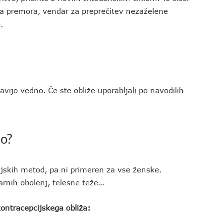
a premora, vendar za preprečitev nezaželene
.
vijo vedno. Če ste obliže uporabljali po navodilih
jo?
ijskih metod, pa ni primeren za vse ženske.
arnih obolenj, telesne teže…
kontracepcijskega obliža: