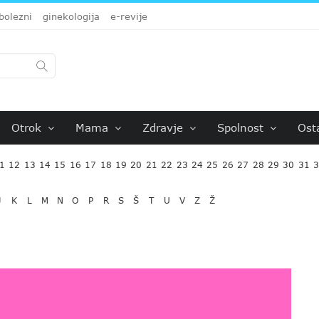
bolezni
ginekologija
e-revije
Otrok
Mama
Zdravje
Spolnost
Ost
1
12
13
14
15
16
17
18
19
20
21
22
23
24
25
26
27
28
29
30
31
J
K
L
M
N
O
P
R
S
Š
T
U
V
Z
Ž