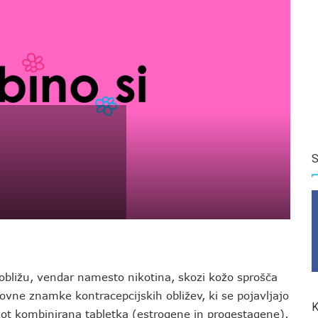
S
obližu, vendar namesto nikotina, skozi kožo sprošča
vne znamke kontracepcijskih obližev, ki se pojavljajo
K
kot kombinirana tabletka (estrogene in progestagene),