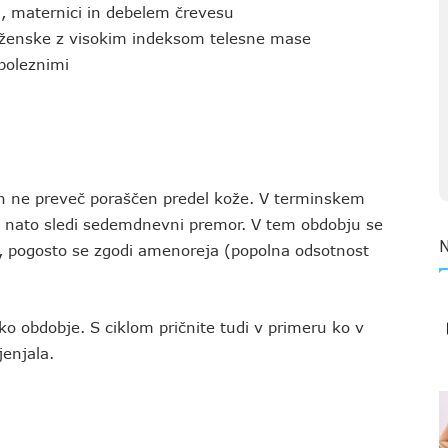
h, maternici in debelem črevesu
in ženske z visokim indeksom telesne mase
boleznimi
n in ne preveč poraščen predel kože. V terminskem
 nato sledi sedemdnevni premor. V tem obdobju se
v, pogosto se zgodi amenoreja (popolna odsotnost
ko obdobje. S ciklom pričnite tudi v primeru ko v
jenjala.