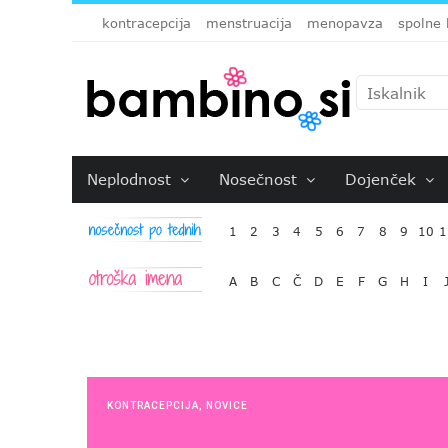
kontracepcija
menstruacija
menopavza
spolne 
Neplodnost
Nosečnost
Dojenček
1
2
3
4
5
6
7
8
9
10
1
A
B
C
Č
D
E
F
G
H
I
KONTRACEPCIJA
,
NOVICE