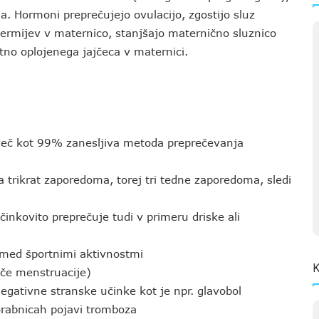
a. Hormoni preprečujejo ovulacijo, zgostijo sluz
permijev v maternico, stanjšajo maternično sluznico
itno oplojenega jajčeca v maternici.
ž več kot 99% zanesljiva metoda preprečevanja
a trikrat zaporedoma, torej tri tedne zaporedoma, sledi
nkovito preprečuje tudi v primeru driske ali
r med športnimi aktivnostmi
K
če menstruacije)
egativne stranske učinke kot je npr. glavobol
orabnicah pojavi tromboza