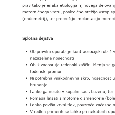
prav tako je enaka etiologija njihovega delovanj
materničnega vratu, posledično otežijo vstop s
(endometrij), ter preprečijo implantacijo moreb
Splošna dejstva
Ob pravilni uporabi je kontracepcijski obli
nezaželene nosečnosti
Obliž zadostuje tedenski zaščiti. Menja se g
tedenski premor
Ni potrebna vsakodnevna skrb, nosečnost uči
bruhanja
Lahko ga nosite v kopalni kadi, bazenu, te
Pomaga lajšati simptome dismenoreje (bole
Lahko poviša krvni tlak, povzroča začasne n
V redkih primerih se lahko pri nekaterih up