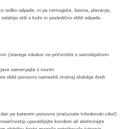
 zato redko odpade, ni pa nemogoče. Savna, plavanje,
slabijo stik s kožo in posledično obliž odpade.
ovim (starega nikakor ne pričvrstite s samolepilnimi
njave zamenjajte z novim
ste obliž ponovno namestili znotraj obdobja dveh
 dan po katerem ponovno izračunate tritedenski cikel)
osečnostjo uporabljajte kondom ali abstinirajte
tem obdobju boste mogoče potrebovale jutranjo