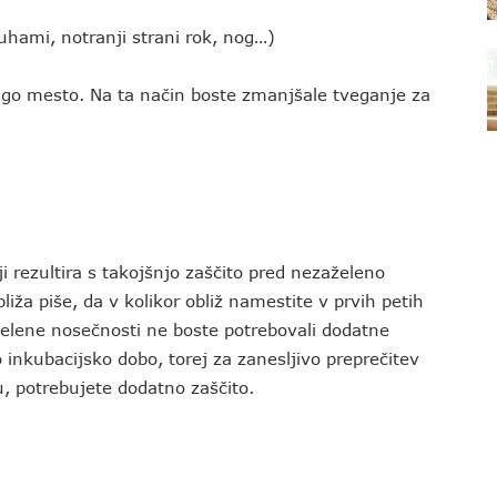
uhami, notranji strani rok, nog…)
go mesto. Na ta način boste zmanjšale tveganje za
 rezultira s takojšnjo zaščito pred nezaželeno
iža piše, da v kolikor obliž namestite v prvih petih
elene nosečnosti ne boste potrebovali dodatne
nkubacijsko dobo, torej za zanesljivo preprečitev
 potrebujete dodatno zaščito.