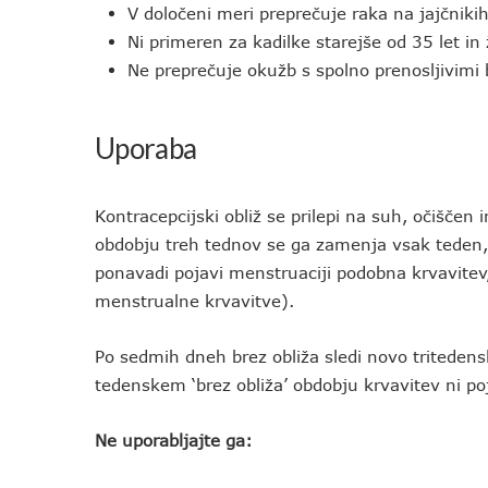
V določeni meri preprečuje raka na jajčniki
Ni primeren za kadilke starejše od 35 let 
Ne preprečuje okužb s spolno prenosljivimi 
Uporaba
Kontracepcijski obliž se prilepi na suh, očišče
obdobju treh tednov se ga zamenja vsak teden,
ponavadi pojavi menstruaciji podobna krvavite
menstrualne krvavitve).
Po sedmih dneh brez obliža sledi novo tritedens
tedenskem ‘brez obliža’ obdobju krvavitev ni po
Ne uporabljajte ga: