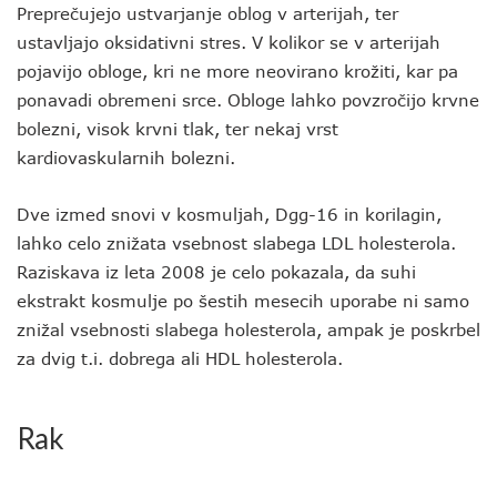
Preprečujejo ustvarjanje oblog v arterijah, ter
ustavljajo oksidativni stres. V kolikor se v arterijah
pojavijo obloge, kri ne more neovirano krožiti, kar pa
ponavadi obremeni srce. Obloge lahko povzročijo krvne
bolezni, visok krvni tlak, ter nekaj vrst
kardiovaskularnih bolezni.
Dve izmed snovi v kosmuljah, Dgg-16 in korilagin,
lahko celo znižata vsebnost slabega LDL holesterola.
Raziskava iz leta 2008 je celo pokazala, da suhi
ekstrakt kosmulje po šestih mesecih uporabe ni samo
znižal vsebnosti slabega holesterola, ampak je poskrbel
za dvig t.i. dobrega ali HDL holesterola.
Rak