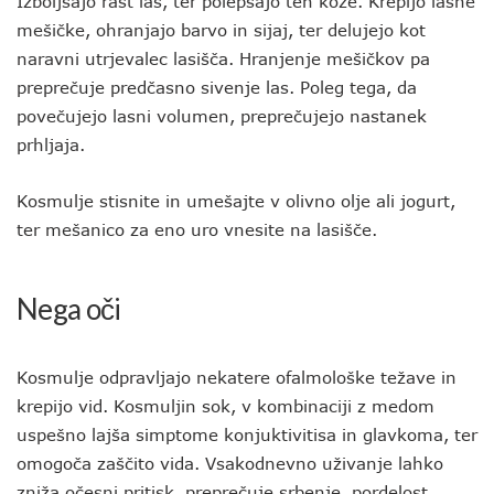
Izboljšajo rast las, ter polepšajo ten kože. Krepijo lasne
mešičke, ohranjajo barvo in sijaj, ter delujejo kot
naravni utrjevalec lasišča. Hranjenje mešičkov pa
preprečuje predčasno sivenje las. Poleg tega, da
povečujejo lasni volumen, preprečujejo nastanek
prhljaja.
Kosmulje stisnite in umešajte v olivno olje ali jogurt,
ter mešanico za eno uro vnesite na lasišče.
Nega oči
Kosmulje odpravljajo nekatere ofalmološke težave in
krepijo vid. Kosmuljin sok, v kombinaciji z medom
uspešno lajša simptome konjuktivitisa in glavkoma, ter
omogoča zaščito vida. Vsakodnevno uživanje lahko
zniža očesni pritisk, preprečuje srbenje, pordelost