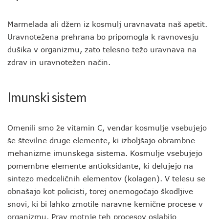
Marmelada ali džem iz kosmulj uravnavata naš apetit.
Uravnotežena prehrana bo pripomogla k ravnovesju
dušika v organizmu, zato telesno težo uravnava na
zdrav in uravnotežen način.
Imunski sistem
Omenili smo že vitamin C, vendar kosmulje vsebujejo
še številne druge elemente, ki izboljšajo obrambne
mehanizme imunskega sistema. Kosmulje vsebujejo
pomembne elemente antioksidante, ki delujejo na
sintezo medceličnih elementov (kolagen). V telesu se
obnašajo kot policisti, torej onemogočajo škodljive
snovi, ki bi lahko zmotile naravne kemične procese v
organizmu. Prav motnje teh procesov oslabijo