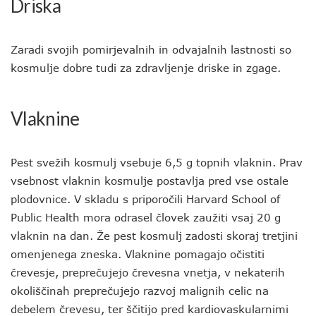
Driska
Zaradi svojih pomirjevalnih in odvajalnih lastnosti so
kosmulje dobre tudi za zdravljenje driske in zgage.
Vlaknine
Pest svežih kosmulj vsebuje 6,5 g topnih vlaknin. Prav
vsebnost vlaknin kosmulje postavlja pred vse ostale
plodovnice. V skladu s priporočili Harvard School of
Public Health mora odrasel človek zaužiti vsaj 20 g
vlaknin na dan. Že pest kosmulj zadosti skoraj tretjini
omenjenega zneska. Vlaknine pomagajo očistiti
črevesje, preprečujejo črevesna vnetja, v nekaterih
okoliščinah preprečujejo razvoj malignih celic na
debelem črevesu, ter ščitijo pred kardiovaskularnimi