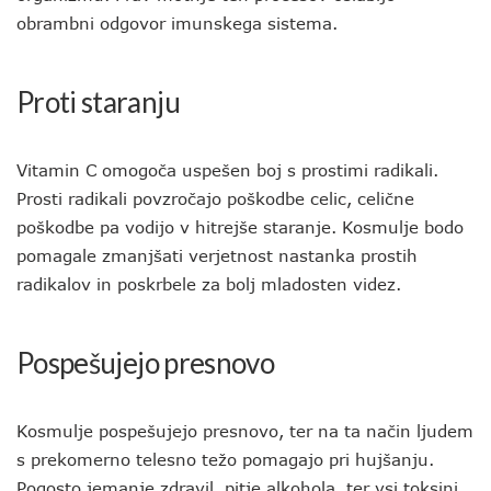
obrambni odgovor imunskega sistema.
Proti staranju
Vitamin C omogoča uspešen boj s prostimi radikali.
Prosti radikali povzročajo poškodbe celic, celične
poškodbe pa vodijo v hitrejše staranje. Kosmulje bodo
pomagale zmanjšati verjetnost nastanka prostih
radikalov in poskrbele za bolj mladosten videz.
Pospešujejo presnovo
Kosmulje pospešujejo presnovo, ter na ta način ljudem
s prekomerno telesno težo pomagajo pri hujšanju.
Pogosto jemanje zdravil, pitje alkohola, ter vsi toksini