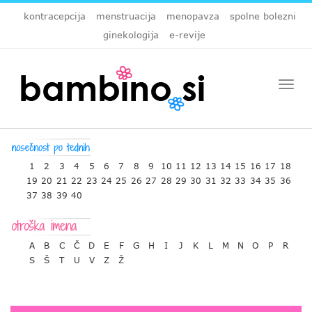
kontracepcija
menstruacija
menopavza
spolne bolezni
ginekologija
e-revije
Togg
navi
1
2
3
4
5
6
7
8
9
10
11
12
13
14
15
16
17
18
19
20
21
22
23
24
25
26
27
28
29
30
31
32
33
34
35
36
37
38
39
40
A
B
C
Č
D
E
F
G
H
I
J
K
L
M
N
O
P
R
S
Š
T
U
V
Z
Ž