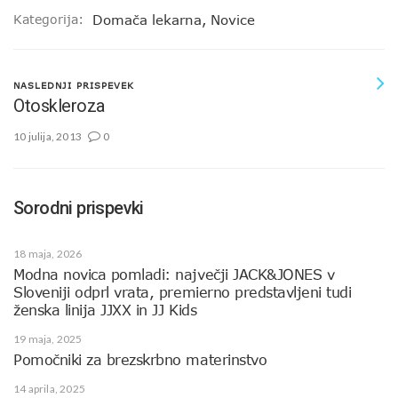
Kategorija:
Domača lekarna
,
Novice
NASLEDNJI PRISPEVEK
Otoskleroza
10 julija, 2013
0
Sorodni prispevki
18 maja, 2026
Modna novica pomladi: največji JACK&JONES v
Sloveniji odprl vrata, premierno predstavljeni tudi
ženska linija JJXX in JJ Kids
19 maja, 2025
Pomočniki za brezskrbno materinstvo
14 aprila, 2025