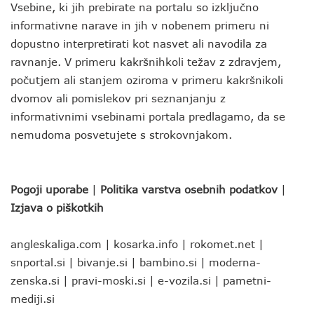
Vsebine, ki jih prebirate na portalu so izključno
informativne narave in jih v nobenem primeru ni
dopustno interpretirati kot nasvet ali navodila za
ravnanje. V primeru kakršnihkoli težav z zdravjem,
počutjem ali stanjem oziroma v primeru kakršnikoli
dvomov ali pomislekov pri seznanjanju z
informativnimi vsebinami portala predlagamo, da se
nemudoma posvetujete s strokovnjakom.
Pogoji uporabe
|
Politika varstva osebnih podatkov
|
Izjava o piškotkih
angleskaliga.com
|
kosarka.info
|
rokomet.net
|
snportal.si
|
bivanje.si
|
bambino.si
|
moderna-
zenska.si
|
pravi-moski.si
|
e-vozila.si
|
pametni-
mediji.si