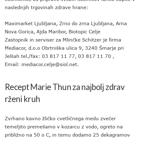
naslednjih trgovinah zdrave hrane:
Maximarket Ljubljana, Zrno do zrna Ljubljana, Arna
Nova Gorica, Ajda Maribor, Biotopic Celje
Zastopnik in serviser za Mlinčke Schitzer je firma
Mediacor, d.o.o Obrtniška ulica 9, 3240 Šmarje pri
Jelšah tel./fax: 03 817 11 77, 03 817 11 70 ,
Email: mediacor.celje@siol.net.
Recept Marie Thun za najbolj zdrav
rženi kruh
Zvrhano kavno žličko cvetličnega medu zvečer
temeljito premešamo v kozarcu z vodo, ogreto na
približno na 50 o C, in temu dodamo 25 dekagramov