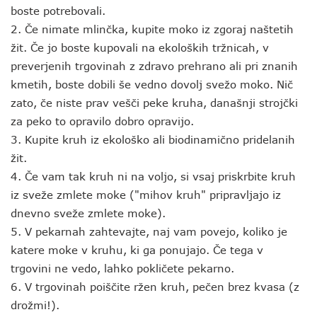
boste potrebovali.
2. Če nimate mlinčka, kupite moko iz zgoraj naštetih
žit. Če jo boste kupovali na ekoloških tržnicah, v
preverjenih trgovinah z zdravo prehrano ali pri znanih
kmetih, boste dobili še vedno dovolj svežo moko. Nič
zato, če niste prav vešči peke kruha, današnji strojčki
za peko to opravilo dobro opravijo.
3. Kupite kruh iz ekološko ali biodinamično pridelanih
žit.
4. Če vam tak kruh ni na voljo, si vsaj priskrbite kruh
iz sveže zmlete moke ("mihov kruh" pripravljajo iz
dnevno sveže zmlete moke).
5. V pekarnah zahtevajte, naj vam povejo, koliko je
katere moke v kruhu, ki ga ponujajo. Če tega v
trgovini ne vedo, lahko pokličete pekarno.
6. V trgovinah poiščite ržen kruh, pečen brez kvasa (z
drožmi!).