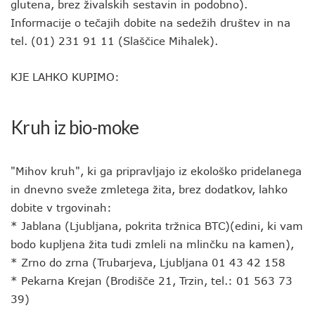
glutena, brez živalskih sestavin in podobno).
Informacije o tečajih dobite na sedežih društev in na
tel. (01) 231 91 11 (Slaščice Mihalek).
KJE LAHKO KUPIMO:
Kruh iz bio-moke
"Mihov kruh", ki ga pripravljajo iz ekološko pridelanega
in dnevno sveže zmletega žita, brez dodatkov, lahko
dobite v trgovinah:
* Jablana (Ljubljana, pokrita tržnica BTC)(edini, ki vam
bodo kupljena žita tudi zmleli na mlinčku na kamen),
* Zrno do zrna (Trubarjeva, Ljubljana 01 43 42 158
* Pekarna Krejan (Brodišče 21, Trzin, tel.: 01 563 73
39)