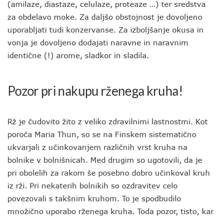
(amilaze, diastaze, celulaze, proteaze …) ter sredstva
za obdelavo moke. Za daljšo obstojnost je dovoljeno
uporabljati tudi konzervanse. Za izboljšanje okusa in
vonja je dovoljeno dodajati naravne in naravnim
identične (!) arome, sladkor in sladila.
Pozor pri nakupu rženega kruha!
Rž je čudovito žito z veliko zdravilnimi lastnostmi. Kot
poroča Maria Thun, so se na Finskem sistematično
ukvarjali z učinkovanjem različnih vrst kruha na
bolnike v bolnišnicah. Med drugim so ugotovili, da je
pri obolelih za rakom še posebno dobro učinkoval kruh
iz rži. Pri nekaterih bolnikih so ozdravitev celo
povezovali s takšnim kruhom. To je spodbudilo
množično uporabo rženega kruha. Toda pozor, tisto, kar