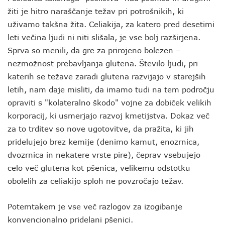
žiti je hitro naraščanje težav pri potrošnikih, ki
uživamo takšna žita. Celiakija, za katero pred desetimi
leti večina ljudi ni niti slišala, je vse bolj razširjena.
Sprva so menili, da gre za prirojeno bolezen –
nezmožnost prebavljanja glutena. Število ljudi, pri
katerih se težave zaradi glutena razvijajo v starejših
letih, nam daje misliti, da imamo tudi na tem področju
opraviti s "kolateralno škodo" vojne za dobiček velikih
korporacij, ki usmerjajo razvoj kmetijstva. Dokaz več
za to trditev so nove ugotovitve, da pražita, ki jih
pridelujejo brez kemije (denimo kamut, enozrnica,
dvozrnica in nekatere vrste pire), čeprav vsebujejo
celo več glutena kot pšenica, velikemu odstotku
obolelih za celiakijo sploh ne povzročajo težav.
Potemtakem je vse več razlogov za izogibanje
konvencionalno pridelani pšenici.