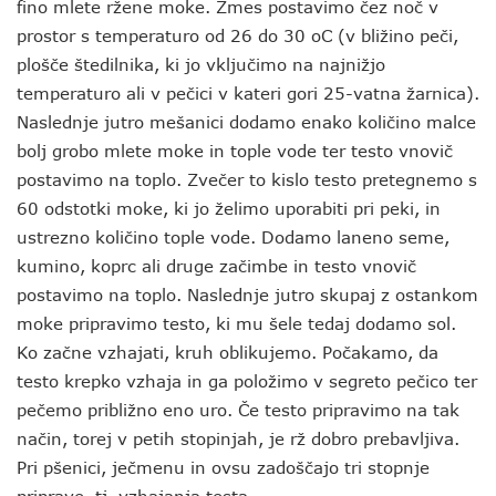
fino mlete ržene moke. Zmes postavimo čez noč v
prostor s temperaturo od 26 do 30 oC (v bližino peči,
plošče štedilnika, ki jo vključimo na najnižjo
temperaturo ali v pečici v kateri gori 25-vatna žarnica).
Naslednje jutro mešanici dodamo enako količino malce
bolj grobo mlete moke in tople vode ter testo vnovič
postavimo na toplo. Zvečer to kislo testo pretegnemo s
60 odstotki moke, ki jo želimo uporabiti pri peki, in
ustrezno količino tople vode. Dodamo laneno seme,
kumino, koprc ali druge začimbe in testo vnovič
postavimo na toplo. Naslednje jutro skupaj z ostankom
moke pripravimo testo, ki mu šele tedaj dodamo sol.
Ko začne vzhajati, kruh oblikujemo. Počakamo, da
testo krepko vzhaja in ga položimo v segreto pečico ter
pečemo približno eno uro. Če testo pripravimo na tak
način, torej v petih stopinjah, je rž dobro prebavljiva.
Pri pšenici, ječmenu in ovsu zadoščajo tri stopnje