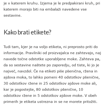
je v katerem kruhu. Izjema je le predpakirani kruh, pri
katerem morajo biti na embalaži navedene vse
sestavine.
Kako brati etikete?
Tudi tam, kjer je na voljo etiketa, ni preprosto priti do
informacije. Pravilniki od proizvajalca ne zahtevajo, naj
navede točne odstotke uporabljene moke. Zahteva pa,
da so sestavine naštete po zaporedju, od tiste, ki jo je
največ, navzdol. Če na etiketi piše pšenična, ržena in
ajdova moka, to lahko pomeni 40 odstotkov pšenične,
30 odstotkov ržene in 25 odstotkov ajdove moke ali,
kar je pogostejše, 80 odstotkov pšenične, 10
odstotkov ržene in 5 odstotkov ajdove moke. V obeh
primerih je etiketa ustrezna in se ne morete pritožiti.