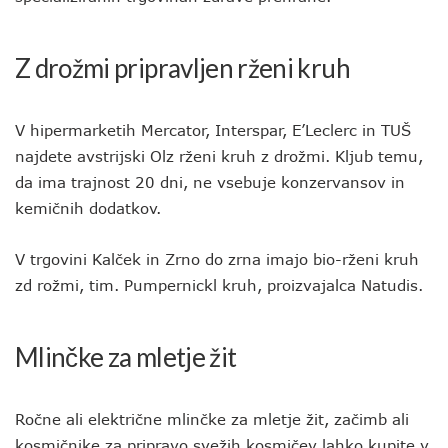
Z drožmi pripravljen rženi kruh
V hipermarketih Mercator, Interspar, E’Leclerc in TUŠ
najdete avstrijski Olz rženi kruh z drožmi. Kljub temu,
da ima trajnost 20 dni, ne vsebuje konzervansov in
kemičnih dodatkov.
V trgovini Kalček in Zrno do zrna imajo bio-rženi kruh
zd rožmi, tim. Pumpernickl kruh, proizvajalca Natudis.
Mlinčke za mletje žit
Ročne ali električne mlinčke za mletje žit, začimb ali
kosmičnike za pripravo svežih kosmičev lahko kupite v