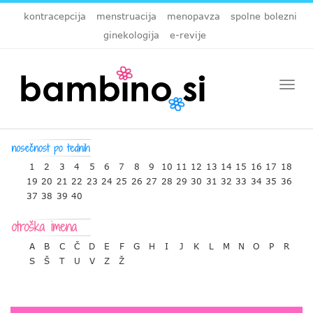
kontracepcija
menstruacija
menopavza
spolne bolezni
ginekologija
e-revije
Togg
navi
1
2
3
4
5
6
7
8
9
10
11
12
13
14
15
16
17
18
19
20
21
22
23
24
25
26
27
28
29
30
31
32
33
34
35
36
37
38
39
40
A
B
C
Č
D
E
F
G
H
I
J
K
L
M
N
O
P
R
S
Š
T
U
V
Z
Ž