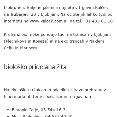
Biokruhe iz kaljene pšenice najdete v trgovini Kalček
na Trubarjevi 28 v Ljubljani. Naročitite jih lahko tudi po
internetu na www.kalcek.com ali na tel.: 01 433 01 18
Kruhe iz bio moke ponuajo tudi na tržnicah v Ljubljani
(Plečnikova in Koseze) in na eko tržncah v Naklem,
Celju in Mariboru.
biološko pridelana žita
Na ekoloških tržnicah in oddelkih zdrave prehrane v
hipermarketih ter v specializiranih trgovinah:
Biotopic Celje, 03 544 16 31
Meta Radovljica, 04 531 40 20