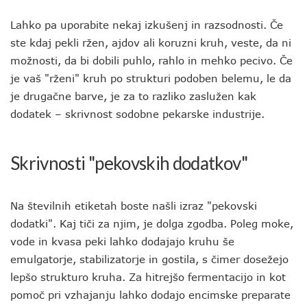
Lahko pa uporabite nekaj izkušenj in razsodnosti. Če
ste kdaj pekli ržen, ajdov ali koruzni kruh, veste, da ni
možnosti, da bi dobili puhlo, rahlo in mehko pecivo. Če
je vaš "rženi" kruh po strukturi podoben belemu, le da
je drugačne barve, je za to razliko zaslužen kak
dodatek – skrivnost sodobne pekarske industrije.
Skrivnosti "pekovskih dodatkov"
Na številnih etiketah boste našli izraz "pekovski
dodatki". Kaj tiči za njim, je dolga zgodba. Poleg moke,
vode in kvasa peki lahko dodajajo kruhu še
emulgatorje, stabilizatorje in gostila, s čimer dosežejo
lepšo strukturo kruha. Za hitrejšo fermentacijo in kot
pomoč pri vzhajanju lahko dodajo encimske preparate