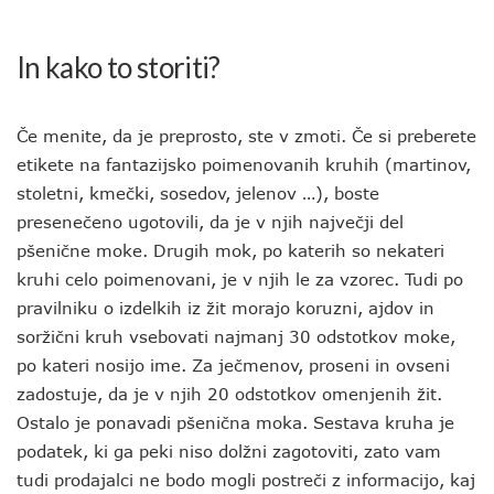
In kako to storiti?
Če menite, da je preprosto, ste v zmoti. Če si preberete
etikete na fantazijsko poimenovanih kruhih (martinov,
stoletni, kmečki, sosedov, jelenov …), boste
presenečeno ugotovili, da je v njih največji del
pšenične moke. Drugih mok, po katerih so nekateri
kruhi celo poimenovani, je v njih le za vzorec. Tudi po
pravilniku o izdelkih iz žit morajo koruzni, ajdov in
soržični kruh vsebovati najmanj 30 odstotkov moke,
po kateri nosijo ime. Za ječmenov, proseni in ovseni
zadostuje, da je v njih 20 odstotkov omenjenih žit.
Ostalo je ponavadi pšenična moka. Sestava kruha je
podatek, ki ga peki niso dolžni zagotoviti, zato vam
tudi prodajalci ne bodo mogli postreči z informacijo, kaj