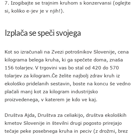
7. Izogibajte se trajnim kruhom s konzervansi (oglejte
si, koliko e-jev je v njih!).
Izplača se speči svojega
Kot so izračunali na Zvezi potrošnikov Slovenije, cena
kilograma belega kruha, ki ga spečete doma, znaša
156 tolarjev. V trgovini vas bo stal od 420 do 570
tolarjev za kilogram.Če želite najbolj zdrav kruh iz
ekološko pridelanih sestavin, boste na koncu še vedno
plačali manj kot za kilogram industrijsko
proizvedenega, v katerem je kdo ve kaj.
Društva Ajda, Društva za celiakijo, društva ekoloških
kmetov Slovenije in številni drugi pogosto prirejajo
tečaje peke posebnega kruha in peciv (z drožmi, brez