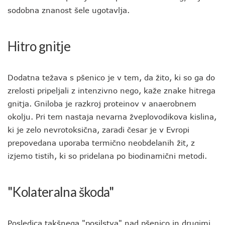
sodobna znanost šele ugotavlja.
Hitro gnitje
Dodatna težava s pšenico je v tem, da žito, ki so ga do
zrelosti pripeljali z intenzivno nego, kaže znake hitrega
gnitja. Gniloba je razkroj proteinov v anaerobnem
okolju. Pri tem nastaja nevarna žveplovodikova kislina,
ki je zelo nevrotoksična, zaradi česar je v Evropi
prepovedana uporaba termično neobdelanih žit, z
izjemo tistih, ki so pridelana po biodinamični metodi.
"Kolateralna škoda"
Posledica takšnega "posilstva" nad pšenico in drugimi