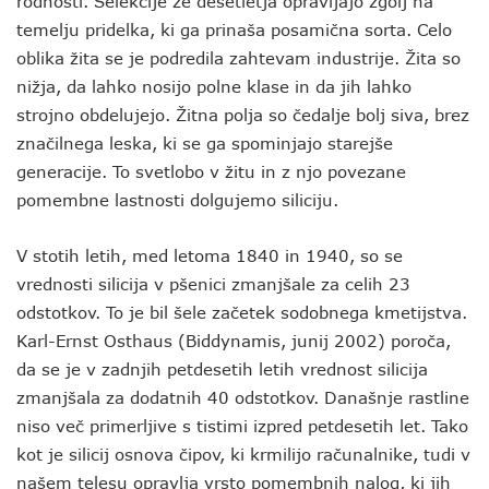
rodnosti. Selekcije že desetletja opravljajo zgolj na
temelju pridelka, ki ga prinaša posamična sorta. Celo
oblika žita se je podredila zahtevam industrije. Žita so
nižja, da lahko nosijo polne klase in da jih lahko
strojno obdelujejo. Žitna polja so čedalje bolj siva, brez
značilnega leska, ki se ga spominjajo starejše
generacije. To svetlobo v žitu in z njo povezane
pomembne lastnosti dolgujemo siliciju.
V stotih letih, med letoma 1840 in 1940, so se
vrednosti silicija v pšenici zmanjšale za celih 23
odstotkov. To je bil šele začetek sodobnega kmetijstva.
Karl-Ernst Osthaus (Biddynamis, junij 2002) poroča,
da se je v zadnjih petdesetih letih vrednost silicija
zmanjšala za dodatnih 40 odstotkov. Današnje rastline
niso več primerljive s tistimi izpred petdesetih let. Tako
kot je silicij osnova čipov, ki krmilijo računalnike, tudi v
našem telesu opravlja vrsto pomembnih nalog, ki jih