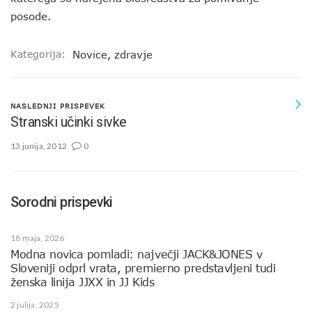
posode.
Kategorija:
Novice
,
zdravje
NASLEDNJI PRISPEVEK
Stranski učinki sivke
13 junija, 2012
0
Sorodni prispevki
18 maja, 2026
Modna novica pomladi: največji JACK&JONES v
Sloveniji odprl vrata, premierno predstavljeni tudi
ženska linija JJXX in JJ Kids
2 julija, 2025