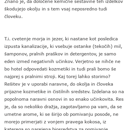
Znano je, da določene kemične sestavine teh izdelkov
škodujejo okolju in s tem vsaj neposredno tudi
človeku.
T.i. cvetenje morja in jezer, ki nastane kot posledica
izpusta kanalizacije, ki vsebuje ostanke (tekočih) mil,
šamponov, pralnih praškov in detergentov, je samo
eden izmed negativnih učinkov. Verjetno se nihče ne
bo hotel odpovedati kozmetiki in tudi prali bomo še
najprej s pralnimi stroji. Kaj torej lahko storimo?
Rešitev je v uporabi naravne, do okolja in človeka
prijazne kozmetike in čistilnih sredstev. Izdelana so na
popolnoma naravni osnovi in so enako učinkovita. Res
je, da so nekoliko dražja, zagotavljamo pa vam, da se
umetne arome, ki se širijo ob pomivanju posode, ne
morejo primerjati z vonjem pravega kokosa, iz
katerega so narejena biosredstva za pomivanje