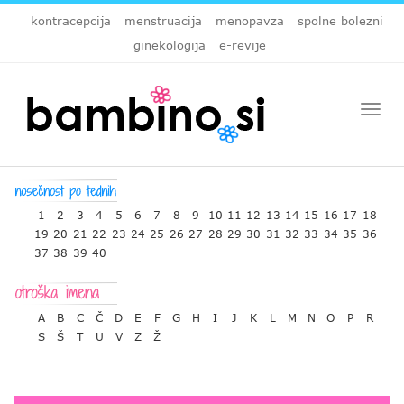
kontracepcija
menstruacija
menopavza
spolne bolezni
ginekologija
e-revije
Togg
navi
1
2
3
4
5
6
7
8
9
10
11
12
13
14
15
16
17
18
19
20
21
22
23
24
25
26
27
28
29
30
31
32
33
34
35
36
37
38
39
40
A
B
C
Č
D
E
F
G
H
I
J
K
L
M
N
O
P
R
S
Š
T
U
V
Z
Ž