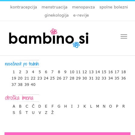
kontracepcija
menstruacija
menopavza
spolne bolezni
ginekologija
e-revije
Togg
navi
1
2
3
4
5
6
7
8
9
10
11
12
13
14
15
16
17
18
19
20
21
22
23
24
25
26
27
28
29
30
31
32
33
34
35
36
37
38
39
40
A
B
C
Č
D
E
F
G
H
I
J
K
L
M
N
O
P
R
S
Š
T
U
V
Z
Ž