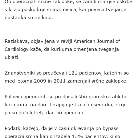
Ob operacijah srčne zaklopke, se zaradi manjše oskrbe
s krvjo poškoduje srčna mišica, kar poveča tveganje
nastanka srčne kapi.
Raziskava, objavljena v reviji American Journal of
Cardiology kaže, da kurkuma omenjena tveganja
ublaži.
Znanstveniki so preučevali 121 pacientov, katerim so
med letoma 2009 in 2011 zamenjali srčne zaklopke.
Polovici operiranih so predpisali štiri gramsko tableto
kurukume na dan. Terapija je trajala osem dni, z njo
pa so pričeli tretji dan po operaciji.
Podatki kažejo, da je v času okrevanja po bypass
operaciji srčna kap prizadela 13% pacientov, ki so