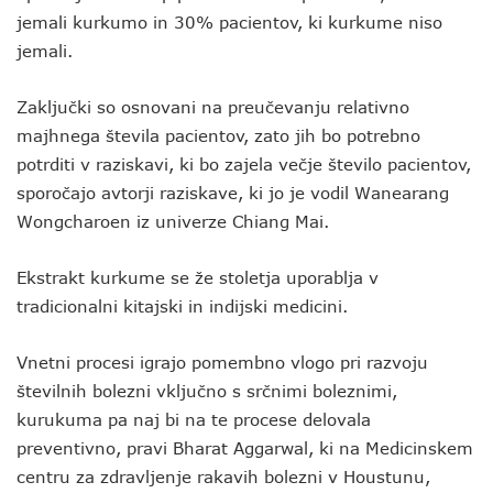
jemali kurkumo in 30% pacientov, ki kurkume niso
jemali.
Zaključki so osnovani na preučevanju relativno
majhnega števila pacientov, zato jih bo potrebno
potrditi v raziskavi, ki bo zajela večje število pacientov,
sporočajo avtorji raziskave, ki jo je vodil Wanearang
Wongcharoen iz univerze Chiang Mai.
Ekstrakt kurkume se že stoletja uporablja v
tradicionalni kitajski in indijski medicini.
Vnetni procesi igrajo pomembno vlogo pri razvoju
številnih bolezni vključno s srčnimi boleznimi,
kurukuma pa naj bi na te procese delovala
preventivno, pravi Bharat Aggarwal, ki na Medicinskem
centru za zdravljenje rakavih bolezni v Houstunu,