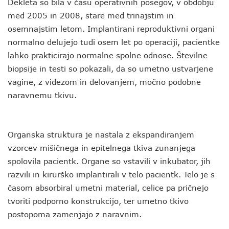
Dekleta so bila v času operativnih posegov, v obdobju
med 2005 in 2008, stare med trinajstim in
osemnajstim letom. Implantirani reproduktivni organi
normalno delujejo tudi osem let po operaciji, pacientke
lahko prakticirajo normalne spolne odnose. Številne
biopsije in testi so pokazali, da so umetno ustvarjene
vagine, z videzom in delovanjem, močno podobne
naravnemu tkivu.
Organska struktura je nastala z ekspandiranjem
vzorcev mišičnega in epitelnega tkiva zunanjega
spolovila pacientk. Organe so vstavili v inkubator, jih
razvili in kirurško implantirali v telo pacientk. Telo je s
časom absorbiral umetni material, celice pa pričnejo
tvoriti podporno konstrukcijo, ter umetno tkivo
postopoma zamenjajo z naravnim.