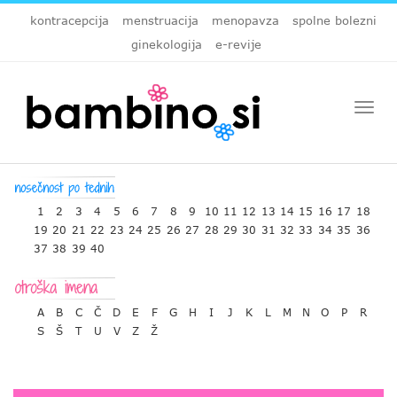
kontracepcija
menstruacija
menopavza
spolne bolezni
ginekologija
e-revije
Togg
navi
1
2
3
4
5
6
7
8
9
10
11
12
13
14
15
16
17
18
19
20
21
22
23
24
25
26
27
28
29
30
31
32
33
34
35
36
37
38
39
40
A
B
C
Č
D
E
F
G
H
I
J
K
L
M
N
O
P
R
S
Š
T
U
V
Z
Ž