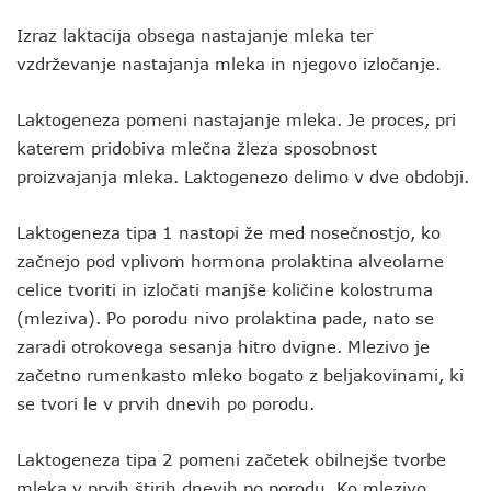
Izraz laktacija obsega nastajanje mleka ter
vzdrževanje nastajanja mleka in njegovo izločanje.
Laktogeneza pomeni nastajanje mleka. Je proces, pri
katerem pridobiva mlečna žleza sposobnost
proizvajanja mleka. Laktogenezo delimo v dve obdobji.
Laktogeneza tipa 1 nastopi že med nosečnostjo, ko
začnejo pod vplivom hormona prolaktina alveolarne
celice tvoriti in izločati manjše količine kolostruma
(mleziva). Po porodu nivo prolaktina pade, nato se
zaradi otrokovega sesanja hitro dvigne. Mlezivo je
začetno rumenkasto mleko bogato z beljakovinami, ki
se tvori le v prvih dnevih po porodu.
Laktogeneza tipa 2 pomeni začetek obilnejše tvorbe
mleka v prvih štirih dnevih po porodu. Ko mlezivo