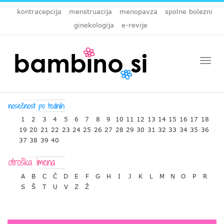
kontracepcija
menstruacija
menopavza
spolne bolezni
ginekologija
e-revije
Togg
navi
1
2
3
4
5
6
7
8
9
10
11
12
13
14
15
16
17
18
19
20
21
22
23
24
25
26
27
28
29
30
31
32
33
34
35
36
37
38
39
40
A
B
C
Č
D
E
F
G
H
I
J
K
L
M
N
O
P
R
S
Š
T
U
V
Z
Ž