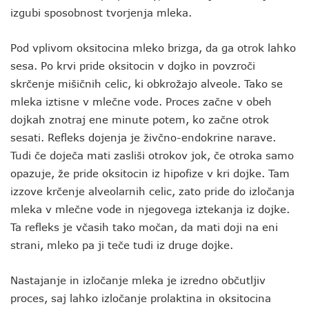
izgubi sposobnost tvorjenja mleka.
Pod vplivom oksitocina mleko brizga, da ga otrok lahko
sesa. Po krvi pride oksitocin v dojko in povzroči
skrčenje mišičnih celic, ki obkrožajo alveole. Tako se
mleka iztisne v mlečne vode. Proces začne v obeh
dojkah znotraj ene minute potem, ko začne otrok
sesati. Refleks dojenja je živčno-endokrine narave.
Tudi če doječa mati zasliši otrokov jok, če otroka samo
opazuje, že pride oksitocin iz hipofize v kri dojke. Tam
izzove krčenje alveolarnih celic, zato pride do izločanja
mleka v mlečne vode in njegovega iztekanja iz dojke.
Ta refleks je včasih tako močan, da mati doji na eni
strani, mleko pa ji teče tudi iz druge dojke.
Nastajanje in izločanje mleka je izredno občutljiv
proces, saj lahko izločanje prolaktina in oksitocina