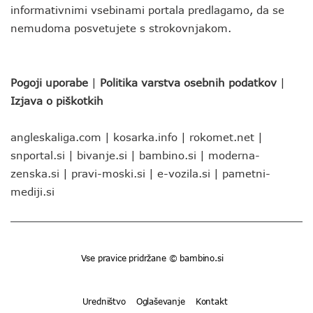
informativnimi vsebinami portala predlagamo, da se
nemudoma posvetujete s strokovnjakom.
Pogoji uporabe
|
Politika varstva osebnih podatkov
|
Izjava o piškotkih
angleskaliga.com
|
kosarka.info
|
rokomet.net
|
snportal.si
|
bivanje.si
|
bambino.si
|
moderna-
zenska.si
|
pravi-moski.si
|
e-vozila.si
|
pametni-
mediji.si
Vse pravice pridržane © bambino.si
Uredništvo
Oglaševanje
Kontakt