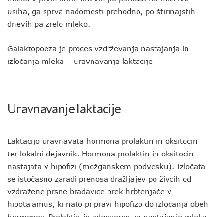
usiha, ga sprva nadomesti prehodno, po štirinajstih
dnevih pa zrelo mleko.
Galaktopoeza je proces vzdrževanja nastajanja in
izločanja mleka – uravnavanja laktacije
Uravnavanje laktacije
Laktacijo uravnavata hormona prolaktin in oksitocin
ter lokalni dejavnik. Hormona prolaktin in oksitocin
nastajata v hipofizi (možganskem podvesku). Izločata
se istočasno zaradi prenosa dražljajev po živcih od
vzdražene prsne bradavice prek hrbtenjače v
hipotalamus, ki nato pripravi hipofizo do izločanja obeh
hormonov. Prolaktin je odgovoren za nastajanje mleka,