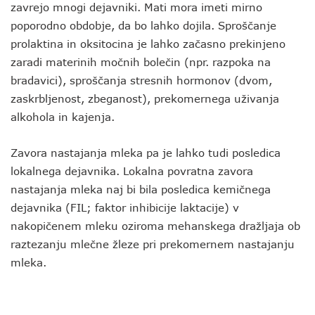
zavrejo mnogi dejavniki. Mati mora imeti mirno
poporodno obdobje, da bo lahko dojila. Sproščanje
prolaktina in oksitocina je lahko začasno prekinjeno
zaradi materinih močnih bolečin (npr. razpoka na
bradavici), sproščanja stresnih hormonov (dvom,
zaskrbljenost, zbeganost), prekomernega uživanja
alkohola in kajenja.
Zavora nastajanja mleka pa je lahko tudi posledica
lokalnega dejavnika. Lokalna povratna zavora
nastajanja mleka naj bi bila posledica kemičnega
dejavnika (FIL; faktor inhibicije laktacije) v
nakopičenem mleku oziroma mehanskega dražljaja ob
raztezanju mlečne žleze pri prekomernem nastajanju
mleka.