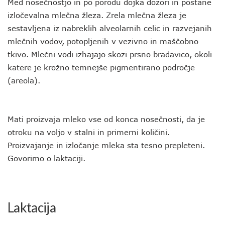
Med nosečnostjo in po porodu dojka dozori in postane
izločevalna mlečna žleza. Zrela mlečna žleza je
sestavljena iz nabreklih alveolarnih celic in razvejanih
mlečnih vodov, potopljenih v vezivno in maščobno
tkivo. Mlečni vodi izhajajo skozi prsno bradavico, okoli
katere je krožno temnejše pigmentirano področje
(areola).
Mati proizvaja mleko vse od konca nosečnosti, da je
otroku na voljo v stalni in primerni količini.
Proizvajanje in izločanje mleka sta tesno prepleteni.
Govorimo o laktaciji.
Laktacija