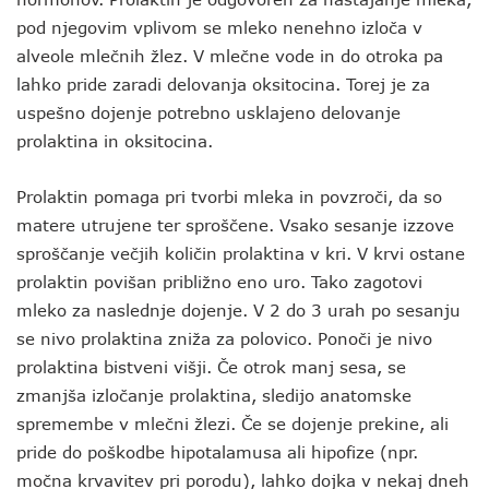
pod njegovim vplivom se mleko nenehno izloča v
alveole mlečnih žlez. V mlečne vode in do otroka pa
lahko pride zaradi delovanja oksitocina. Torej je za
uspešno dojenje potrebno usklajeno delovanje
prolaktina in oksitocina.
Prolaktin pomaga pri tvorbi mleka in povzroči, da so
matere utrujene ter sproščene. Vsako sesanje izzove
sproščanje večjih količin prolaktina v kri. V krvi ostane
prolaktin povišan približno eno uro. Tako zagotovi
mleko za naslednje dojenje. V 2 do 3 urah po sesanju
se nivo prolaktina zniža za polovico. Ponoči je nivo
prolaktina bistveni višji. Če otrok manj sesa, se
zmanjša izločanje prolaktina, sledijo anatomske
spremembe v mlečni žlezi. Če se dojenje prekine, ali
pride do poškodbe hipotalamusa ali hipofize (npr.
močna krvavitev pri porodu), lahko dojka v nekaj dneh