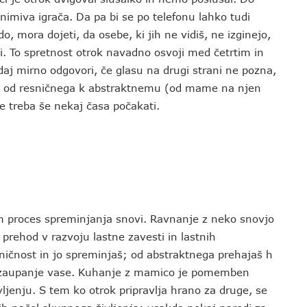
zanimiva igrača. Da pa bi se po telefonu lahko tudi
o, mora dojeti, da osebe, ki jih ne vidiš, ne izginejo,
. To spretnost otrok navadno osvoji med četrtim in
edaj mirno odgovori, če glasu na drugi strani ne pozna,
d od resničnega k abstraktnemu (od mame na njen
je treba še nekaj časa počakati.
sem proces spreminjanja snovi. Ravnanje z neko snovjo
prehod v razvoju lastne zavesti in lastnih
ničnost in jo spreminjaš; od abstraktnega prehajaš h
 zaupanje vase. Kuhanje z mamico je pomemben
jenju. S tem ko otrok pripravlja hrano za druge, se