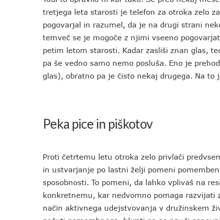
tretjega leta starosti je telefon za otroka zelo 
pogovarjal in razumel, da je na drugi strani nekd
temveč se je mogoče z njimi vseeno pogovarjati
petim letom starosti. Kadar zasliši znan glas, t
pa še vedno samo nemo posluša. Eno je preho
glas), obratno pa je čisto nekaj drugega. Na to 
Peka pice in piškotov
Proti četrtemu letu otroka zelo privlači predv
in ustvarjanje po lastni želji pomeni pomemben 
sposobnosti. To pomeni, da lahko vplivaš na res
konkretnemu, kar nedvomno pomaga razvijati
način aktivnega udejstvovanja v družinskem živl