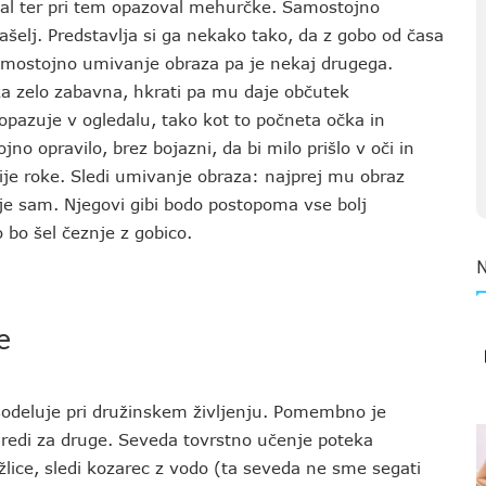
iskal ter pri tem opazoval mehurčke. Samostojno
ašelj. Predstavlja si ga nekako tako, da z gobo od časa
amostojno umivanje obraza pa je nekaj drugega.
oka zelo zabavna, hkrati pa mu daje občutek
 opazuje v ogledalu, tako kot to počneta očka in
o opravilo, brez bojazni, da bi milo prišlo v oči in
mije roke. Sledi umivanje obraza: najprej mu obraz
uje sam. Njegovi gibi bodo postopoma vse bolj
o bo šel čeznje z gobico.
e
sodeluje pri družinskem življenju. Pomembno je
redi za druge. Seveda tovrstno učenje poteka
žlice, sledi kozarec z vodo (ta seveda ne sme segati