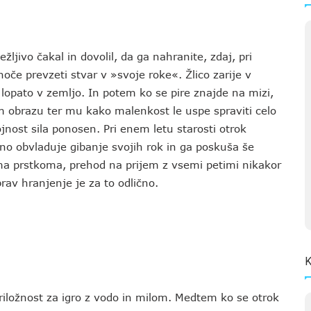
ljivo čakal in dovolil, da ga nahranite, zdaj, pri
hoče prevzeti stvar v »svoje roke«. Žlico zarije v
r lopato v zemljo. In potem ko se pire znajde na mizi,
m obrazu ter mu kako malenkost le uspe spraviti celo
jnost sila ponosen. Pri enem letu starosti otrok
čno obvladuje gibanje svojih rok in ga poskuša še
vema prstkoma, prehod na prijem z vsemi petimi nikakor
prav hranjenje je za to odlično.
K
riložnost za igro z vodo in milom. Medtem ko se otrok