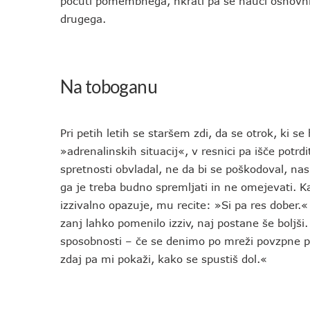
počuti pomembnega, hkrati pa se nauči osnovni
drugega.
Na toboganu
Pri petih letih se staršem zdi, da se otrok, ki
»adrenalinskih situacij«, v resnici pa išče potrd
spretnosti obvladal, ne da bi se poškodoval, nas
ga je treba budno spremljati in ne omejevati.
izzivalno opazuje, mu recite: »Si pa res dober.«
zanj lahko pomenilo izziv, naj postane še boljši
sposobnosti – če se denimo po mreži povzpne pr
zdaj pa mi pokaži, kako se spustiš dol.«