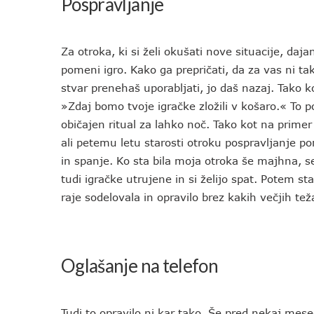
Pospravljanje
Za otroka, ki si želi okušati nove situacije, daja
pomeni igro. Kako ga prepričati, da za vas ni ta
stvar prenehaš uporabljati, jo daš nazaj. Tako ko
»Zdaj bomo tvoje igračke zložili v košaro.« To p
običajen ritual za lahko noč. Tako kot na primer
ali petemu letu starosti otroku pospravljanje po
in spanje. Ko sta bila moja otroka še majhna, s
tudi igračke utrujene in si želijo spat. Potem st
raje sodelovala in opravilo brez kakih večjih te
Oglašanje na telefon
Tudi to opravilo ni kar tako. Še pred nekaj mese