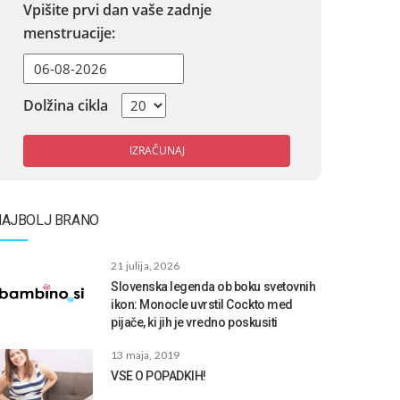
Vpišite prvi dan vaše zadnje
menstruacije:
Dolžina cikla
IZRAČUNAJ
NAJBOLJ BRANO
21 julija, 2026
Slovenska legenda ob boku svetovnih
ikon: Monocle uvrstil Cockto med
pijače, ki jih je vredno poskusiti
13 maja, 2019
VSE O POPADKIH!