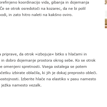
refinjeno koordinacijo vida, gibanja in dojemanja
 Če se otrok osredotoči na kozarec, da ne bi polil
odi, in zato hitro naleti na kakšno oviro.
za priprave, da otrok »izbojuje« bitko s hlačami in
i in dobro dojemanje prostora okrog sebe. Ko se otrok
obe omenjeni spretnosti. Vsega ostalega se potem
tku izbirate oblačila, ki jih je dokaj preprosto obleči.
ostojnosti. Izberite hlače na elastiko v pasu namesto
o ježka namesto vezalk.