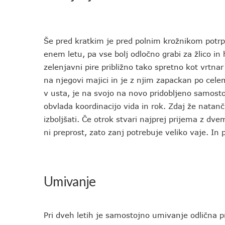
Še pred kratkim je pred polnim krožnikom potrpež
enem letu, pa vse bolj odločno grabi za žlico in 
zelenjavni pire približno tako spretno kot vrtna
na njegovi majici in je z njim zapackan po cele
v usta, je na svojo na novo pridobljeno samosto
obvlada koordinacijo vida in rok. Zdaj že natan
izboljšati. Če otrok stvari najprej prijema z d
ni preprost, zato zanj potrebuje veliko vaje. In 
Umivanje
Pri dveh letih je samostojno umivanje odlična p