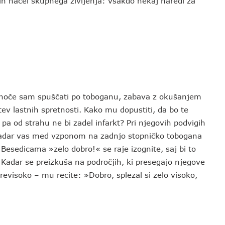
h načel skupnega življenja: vsakdo nekaj naredi za
 se hoče sam spuščati po toboganu, zabava z okušanjem
itev lastnih spretnosti. Kako mu dopustiti, da bo te
 pa od strahu ne bi zadel infarkt? Pri njegovih podvigih
 Kadar vas med vzponom na zadnjo stopničko tobogana
 Besedicama »zelo dobro!« se raje izognite, saj bi to
. Kadar se preizkuša na področjih, ki presegajo njegove
evisoko – mu recite: »Dobro, splezal si zelo visoko,