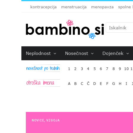
kontracepcija
menstruacija
menopavza
spolne 
Neplodnost
Nosečnost
Dojenček
1
2
3
4
5
6
7
8
9
10
1
A
B
C
Č
D
E
F
G
H
I
NOVICE
,
VZGOJA