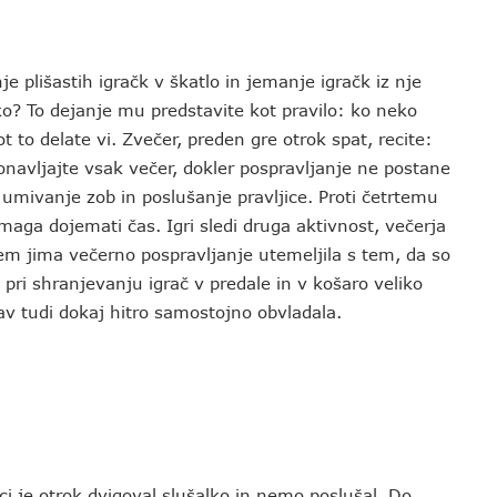
nje plišastih igračk v škatlo in jemanje igračk iz nje
ko? To dejanje mu predstavite kot pravilo: ko neko
t to delate vi. Zvečer, preden gre otrok spat, recite:
onavljajte vsak večer, dokler pospravljanje ne postane
 umivanje zob in poslušanje pravljice. Proti četrtemu
maga dojemati čas. Igri sledi druga aktivnost, večerja
em jima večerno pospravljanje utemeljila s tem, da so
a pri shranjevanju igrač v predale in v košaro veliko
žav tudi dokaj hitro samostojno obvladala.
ci je otrok dvigoval slušalko in nemo poslušal. Do