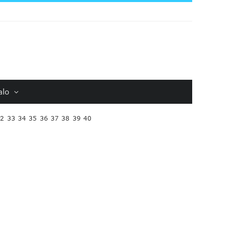
alo
32
33
34
35
36
37
38
39
40