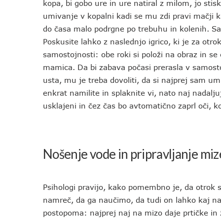
kopa, bi gobo ure in ure natiral z milom, jo st
umivanje v kopalni kadi se mu zdi pravi mačji k
do časa malo podrgne po trebuhu in kolenih. S
Poskusite lahko z naslednjo igrico, ki je za otr
samostojnosti: obe roki si položi na obraz in se
mamica. Da bi zabava počasi prerasla v samostojn
usta, mu je treba dovoliti, da si najprej sam u
enkrat namilite in splaknite vi, nato naj nadalj
usklajeni in čez čas bo avtomatično zaprl oči, k
Nošenje vode in pripravljanje miz
Psihologi pravijo, kako pomembno je, da otrok 
namreč, da ga naučimo, da tudi on lahko kaj na
postopoma: najprej naj na mizo daje prtičke in 