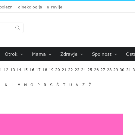
bolezni
ginekologija
e-revije
Otrok
Mama
Zdravje
Spolnost
Ost
1
12
13
14
15
16
17
18
19
20
21
22
23
24
25
26
27
28
29
30
31
J
K
L
M
N
O
P
R
S
Š
T
U
V
Z
Ž