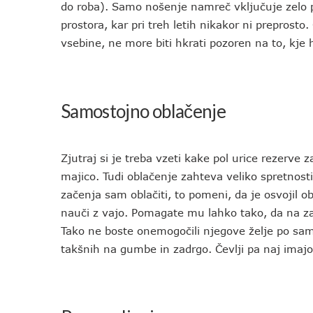
do roba). Samo nošenje namreč vključuje zelo p
prostora, kar pri treh letih nikakor ni preprosto.
vsebine, ne more biti hkrati pozoren na to, kje h
Samostojno oblačenje
Zjutraj si je treba vzeti kake pol urice rezerve 
majico. Tudi oblačenje zahteva veliko spretnost
začenja sam oblačiti, to pomeni, da je osvojil 
nauči z vajo. Pomagate mu lahko tako, da na zače
Tako ne boste onemogočili njegove želje po sam
takšnih na gumbe in zadrgo. Čevlji pa naj imaj