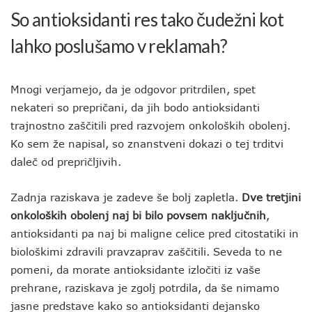
So antioksidanti res tako čudežni kot
lahko poslušamo v reklamah?
Mnogi verjamejo, da je odgovor pritrdilen, spet
nekateri so prepričani, da jih bodo antioksidanti
trajnostno zaščitili pred razvojem onkoloških obolenj.
Ko sem že napisal, so znanstveni dokazi o tej trditvi
daleč od prepričljivih.
Zadnja raziskava je zadeve še bolj zapletla.
Dve tretjini
onkoloških obolenj naj bi bilo povsem naključnih
,
antioksidanti pa naj bi maligne celice pred citostatiki in
biološkimi zdravili pravzaprav zaščitili. Seveda to ne
pomeni, da morate antioksidante izločiti iz vaše
prehrane, raziskava je zgolj potrdila, da še nimamo
jasne predstave kako so antioksidanti dejansko