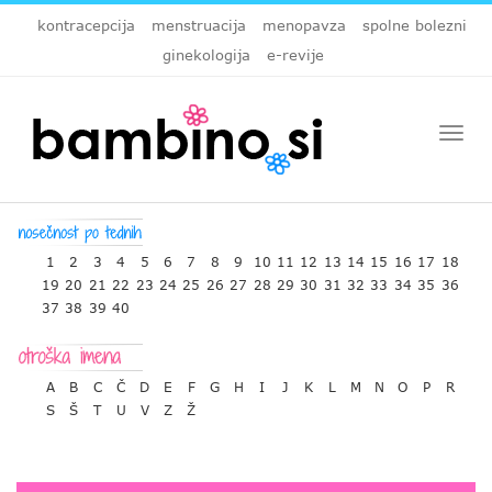
kontracepcija
menstruacija
menopavza
spolne bolezni
ginekologija
e-revije
Togg
navi
1
2
3
4
5
6
7
8
9
10
11
12
13
14
15
16
17
18
19
20
21
22
23
24
25
26
27
28
29
30
31
32
33
34
35
36
37
38
39
40
A
B
C
Č
D
E
F
G
H
I
J
K
L
M
N
O
P
R
S
Š
T
U
V
Z
Ž