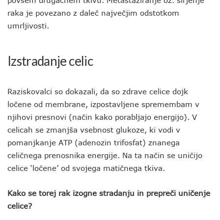
povsem drugačnem tkivu. Metastaziranje oz. širjenje
raka je povezano z daleč največjim odstotkom
umrljivosti.
Izstradanje celic
Raziskovalci so dokazali, da so zdrave celice dojk
ločene od membrane, izpostavljene spremembam v
njihovi presnovi (način kako porabljajo energijo). V
celicah se zmanjša vsebnost glukoze, ki vodi v
pomanjkanje ATP (adenozin trifosfat) znanega
celičnega prenosnika energije. Na ta način se uničijo
celice ‘ločene’ od svojega matičnega tkiva.
Kako se torej rak izogne stradanju in prepreči uničenje
celice?