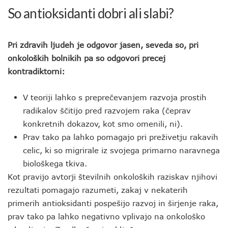
So antioksidanti dobri ali slabi?
Pri zdravih ljudeh je odgovor jasen, seveda so, pri
onkoloških bolnikih pa so odgovori precej
kontradiktorni:
V teoriji lahko s preprečevanjem razvoja prostih
radikalov ščitijo pred razvojem raka (čeprav
konkretnih dokazov, kot smo omenili, ni).
Prav tako pa lahko pomagajo pri preživetju rakavih
celic, ki so migrirale iz svojega primarno naravnega
biološkega tkiva.
Kot pravijo avtorji številnih onkoloških raziskav njihovi
rezultati pomagajo razumeti, zakaj v nekaterih
primerih antioksidanti pospešijo razvoj in širjenje raka,
prav tako pa lahko negativno vplivajo na onkološko