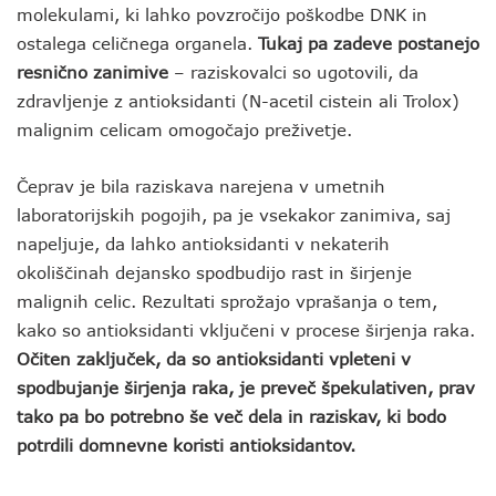
molekulami, ki lahko povzročijo poškodbe DNK in
ostalega celičnega organela.
Tukaj pa zadeve postanejo
resnično zanimive
– raziskovalci so ugotovili, da
zdravljenje z antioksidanti (N-acetil cistein ali Trolox)
malignim celicam omogočajo preživetje.
Čeprav je bila raziskava narejena v umetnih
laboratorijskih pogojih, pa je vsekakor zanimiva, saj
napeljuje, da lahko antioksidanti v nekaterih
okoliščinah dejansko spodbudijo rast in širjenje
malignih celic. Rezultati sprožajo vprašanja o tem,
kako so antioksidanti vključeni v procese širjenja raka.
Očiten zaključek, da so antioksidanti vpleteni v
spodbujanje širjenja raka, je preveč špekulativen, prav
tako pa bo potrebno še več dela in raziskav, ki bodo
potrdili domnevne koristi antioksidantov.