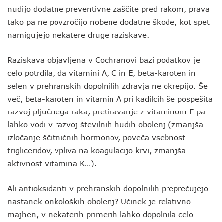
nudijo dodatne preventivne zaščite pred rakom, prava
tako pa ne povzročijo nobene dodatne škode, kot spet
namigujejo nekatere druge raziskave.
Raziskava objavljena v Cochranovi bazi podatkov je
celo potrdila, da vitamini A, C in E, beta-karoten in
selen v prehranskih dopolnilih zdravja ne okrepijo. Še
več, beta-karoten in vitamin A pri kadilcih še pospešita
razvoj pljučnega raka, pretiravanje z vitaminom E pa
lahko vodi v razvoj številnih hudih obolenj (zmanjša
izločanje ščitničnih hormonov, poveča vsebnost
trigliceridov, vpliva na koagulacijo krvi, zmanjša
aktivnost vitamina K…).
Ali antioksidanti v prehranskih dopolnilih preprečujejo
nastanek onkoloških obolenj? Učinek je relativno
majhen, v nekaterih primerih lahko dopolnila celo