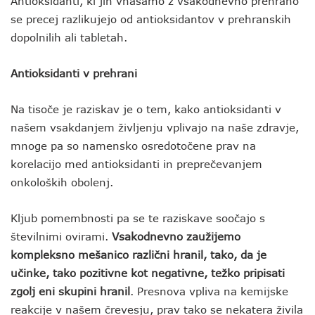
Antioksidanti, ki jih vnašamo z vsakodnevno prehrano
se precej razlikujejo od antioksidantov v prehranskih
dopolnilih ali tabletah.
Antioksidanti v prehrani
Na tisoče je raziskav je o tem, kako antioksidanti v
našem vsakdanjem življenju vplivajo na naše zdravje,
mnoge pa so namensko osredotočene prav na
korelacijo med antioksidanti in preprečevanjem
onkoloških obolenj.
Kljub pomembnosti pa se te raziskave soočajo s
številnimi ovirami.
Vsakodnevno zaužijemo
kompleksno mešanico različni hranil, tako, da je
učinke, tako pozitivne kot negativne, težko pripisati
zgolj eni skupini hranil
. Presnova vpliva na kemijske
reakcije v našem črevesju, prav tako se nekatera živila