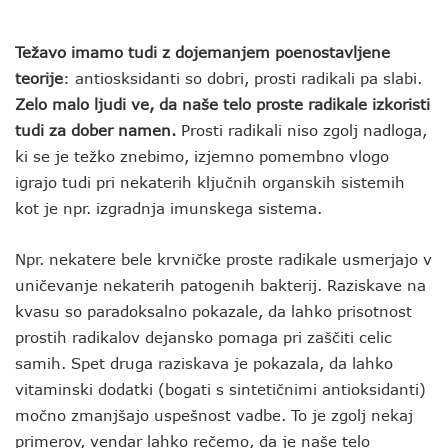
Težavo imamo tudi z dojemanjem poenostavljene
teorije
: antiosksidanti so dobri, prosti radikali pa slabi.
Zelo malo ljudi ve, da naše telo proste radikale izkoristi
tudi za dober namen.
Prosti radikali niso zgolj nadloga,
ki se je težko znebimo, izjemno pomembno vlogo
igrajo tudi pri nekaterih ključnih organskih sistemih
kot je npr. izgradnja imunskega sistema.
Npr. nekatere bele krvničke proste radikale usmerjajo v
uničevanje nekaterih patogenih bakterij. Raziskave na
kvasu so paradoksalno pokazale, da lahko prisotnost
prostih radikalov dejansko pomaga pri zaščiti celic
samih. Spet druga raziskava je pokazala, da lahko
vitaminski dodatki (bogati s sintetičnimi antioksidanti)
močno zmanjšajo uspešnost vadbe. To je zgolj nekaj
primerov, vendar lahko rečemo, da je naše telo