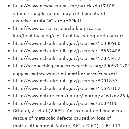
http://www.newscientist.com/article/dn17108-
vitamin-supplements-may-cut-benefits-of-
exercise.html#.VQKuHuH2MdU
http://www.cancerresearchuk.org/cancer-
info/healthyliving/diet-healthy-eating-and-cancer/
http://www.ncbi.nlm.nih.gov/pubmed/16380980
http://www.ncbi.nlm.nih.gov/pubmed/16832408
http://www.ncbi.nlm.nih.gov/pubmed/17823432
http://scienceblog.cancerresearchuk.org/2009/02/0
supplements-do-not-reduce-the-risk-of-cancer/
http://www.ncbi.nlm.nih.gov/pubmed/8901853
http://www.ncbi.nlm.nih.gov/pubmed/15523102
http://www.nature.com/nature/journal/v461/n7260/
http://www.ncbi.nlm.nih.gov/pubmed/8602180
Schafer, Z. et al (2009). Antioxidant and oncogene
rescue of metabolic defects caused by loss of
matrix attachment
Nature, 461
(7260), 109-113