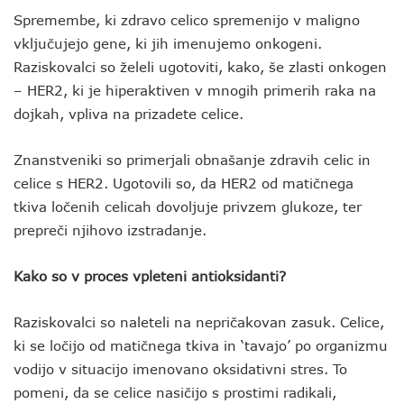
Spremembe, ki zdravo celico spremenijo v maligno
vključujejo gene, ki jih imenujemo onkogeni.
Raziskovalci so želeli ugotoviti, kako, še zlasti onkogen
– HER2, ki je hiperaktiven v mnogih primerih raka na
dojkah, vpliva na prizadete celice.
Znanstveniki so primerjali obnašanje zdravih celic in
celice s HER2. Ugotovili so, da HER2 od matičnega
tkiva ločenih celicah dovoljuje privzem glukoze, ter
prepreči njihovo izstradanje.
Kako so v proces vpleteni antioksidanti?
Raziskovalci so naleteli na nepričakovan zasuk. Celice,
ki se ločijo od matičnega tkiva in ‘tavajo’ po organizmu
vodijo v situacijo imenovano oksidativni stres. To
pomeni, da se celice nasičijo s prostimi radikali,