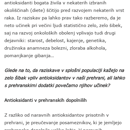
antioksidanti bogata živila v nekaterih izbranih
okoliščinah (diete) ščitijo pred razvojem nekaterih vrst
raka. Iz raziskav pa lahko prav tako razberemo, da je
neto učinek pri večini ljudi statistično zelo, zelo šibek,
saj na razvoj onkoloških obolenj vplivajo tudi drugi
dejavniki: starost, debelost, kajenje, genetika,
družinska anamneza bolezni, zloraba alkohola,
pomanjkanje gibanja…
Glede na to, da raziskave v splošni populaciji kažejo na
zelo šibak vpliv antioksidantov v naši prehrani, ali lahko
s prehranskimi dodatki povečamo njihov učinek?
Antioksidanti v prehranskih dopolnilih
Z razliko od naravnih antioksidantov prisotnih v
prehrani, je preučevanje posameznikov, ki je jemljejo