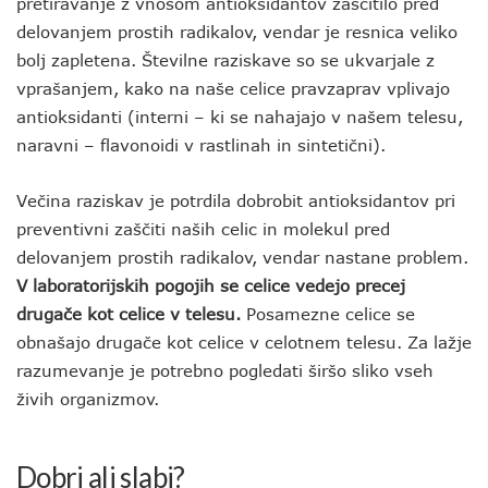
pretiravanje z vnosom antioksidantov zaščitilo pred
delovanjem prostih radikalov, vendar je resnica veliko
bolj zapletena. Številne raziskave so se ukvarjale z
vprašanjem, kako na naše celice pravzaprav vplivajo
antioksidanti (interni – ki se nahajajo v našem telesu,
naravni – flavonoidi v rastlinah in sintetični).
Večina raziskav je potrdila dobrobit antioksidantov pri
preventivni zaščiti naših celic in molekul pred
delovanjem prostih radikalov, vendar nastane problem.
V laboratorijskih pogojih se celice vedejo precej
drugače kot celice v telesu.
Posamezne celice se
obnašajo drugače kot celice v celotnem telesu. Za lažje
razumevanje je potrebno pogledati širšo sliko vseh
živih organizmov.
Dobri ali slabi?