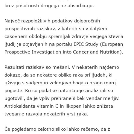
brez prisotnosti drugega ne absorbirajo.
Največ razpoložljivih podatkov dolgoročnih
prospektivnih raziskav, v katerih so v daljšem
časovnem obdobju spremljali zdravje večjega števila
ljudi, je objavljenih na portalu EPIC Study (European
Prospective Investigation into Cancer and Nutrition).
Rezultati raziskav so mešani. V nekaterih najdemo
dokaze, da so nekatere oblike raka pri ljudeh, ki
uživajo s sadjem in zelenjavo bogato hrano manj
pogoste. Ko so podatke natančneje analizirali so
ugotovili, da je vpliv prehrane šibek vendar merljiv.
Antioksidanta vitamin C in likopen lahko znižata
tveganje razvoja nekaterih vrst raka.
Če pogledamo celotno sliko lahko rečemo, da z