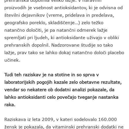
prehranska dopolnila veliko lažje. V naravnih
proizvodih je vsebnost antioksidantov, ki je odvisna od
številni dejavnikov (vreme, pridelava in predelava,
geografsko poreklo, skladiščenje…) zelo težko
natančno določiti, je pa natančni odmerek lažje
spremljati pri ljudeh, ki antioksidante uživajo v obliki
prehranskih dopolnil. Nadzorovane študije so tako
lažje, prav tako se lahko dokaj natančno določi placebo
učinek.
Tudi teh raziskav je na stotine in so sprva v
laboratorijskih pogojih kazale zelo obetavne rezultate,
vendar so nekatere ob dodatni analizi pokazale, da
lahko antioksidanti celo povečajo tveganje nastanka
raka.
Raziskava iz leta 2009, v kateri sodelovalo 160.000
žensk je pokazala, da vitaminski prehranski dodatki ne