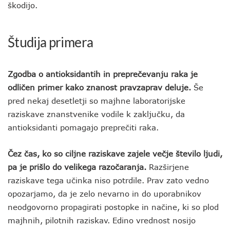
škodijo.
Študija primera
Zgodba o antioksidantih in preprečevanju raka je
odličen primer kako znanost pravzaprav deluje.
Še
pred nekaj desetletji so majhne laboratorijske
raziskave znanstvenike vodile k zaključku, da
antioksidanti pomagajo preprečiti raka.
Čez čas, ko so ciljne raziskave zajele večje število ljudi,
pa je prišlo do velikega razočaranja.
Razširjene
raziskave tega učinka niso potrdile. Prav zato vedno
opozarjamo, da je zelo nevarno in do uporabnikov
neodgovorno propagirati postopke in načine, ki so plod
majhnih, pilotnih raziskav. Edino vrednost nosijo