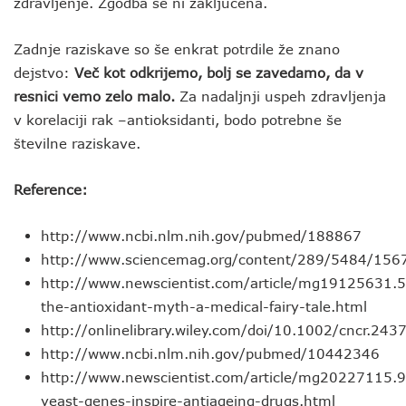
zdravljenje. Zgodba še ni zaključena.
Zadnje raziskave so še enkrat potrdile že znano
dejstvo:
Več kot odkrijemo, bolj se zavedamo, da v
resnici vemo zelo malo.
Za nadaljnji uspeh zdravljenja
v korelaciji rak –antioksidanti, bodo potrebne še
številne raziskave.
Reference:
http://www.ncbi.nlm.nih.gov/pubmed/188867
http://www.sciencemag.org/content/289/5484/1567
http://www.newscientist.com/article/mg19125631.
the-antioxidant-myth-a-medical-fairy-tale.html
http://onlinelibrary.wiley.com/doi/10.1002/cncr.243
http://www.ncbi.nlm.nih.gov/pubmed/10442346
http://www.newscientist.com/article/mg20227115.
yeast-genes-inspire-antiageing-drugs.html