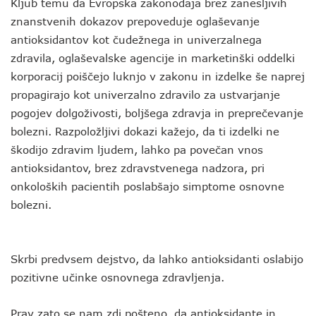
Kljub temu da Evropska zakonodaja brez zanesljivih
znanstvenih dokazov prepoveduje oglaševanje
antioksidantov kot čudežnega in univerzalnega
zdravila, oglaševalske agencije in marketinški oddelki
korporacij poiščejo luknjo v zakonu in izdelke še naprej
propagirajo kot univerzalno zdravilo za ustvarjanje
pogojev dolgoživosti, boljšega zdravja in preprečevanje
bolezni. Razpoložljivi dokazi kažejo, da ti izdelki ne
škodijo zdravim ljudem, lahko pa povečan vnos
antioksidantov, brez zdravstvenega nadzora, pri
onkoloških pacientih poslabšajo simptome osnovne
bolezni.
Skrbi predvsem dejstvo, da lahko antioksidanti oslabijo
pozitivne učinke osnovnega zdravljenja.
Prav zato se nam zdi pošteno, da antioksidante in