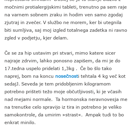
močnimi protialergijskimi tableti, trenutno pa sem raje
na varnem sobnem zraku in hodim ven samo zgodaj
zjutraj in zvečer. V službo ne morem, ker bi utegnila
biti sumljiva, saj moj izgled totalnega zadetka ni ravno
zgled v podjetju, kjer delam.
Če se za hip ustavim pri stvari, mimo katere sicer
najraje zdrvim, lahko ponosno zapišem, da mi je do
17.tedna uspelo pridelati 1,3kg . Če bo šlo tako
naprej, bom na koncu
nosečnost
i tehtala 4 kg več kot
sedajJ. Seveda je tem pridobljenim kilogramom
potrebno prišteti težo moje občutljivosti, ki je včasih
nad mejami normale. Ta hormonska neravnovesja me
na trenutke celo spravijo iz tira in potrebno je veliko
samokontrole, da umirim »strast«. Ampak tudi to bo
enkrat minilo.