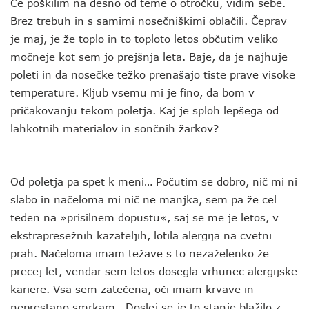
Če poškilim na desno od teme o otročku, vidim sebe.
Brez trebuh in s samimi nosečniškimi oblačili. Čeprav
je maj, je že toplo in to toploto letos občutim veliko
močneje kot sem jo prejšnja leta. Baje, da je najhuje
poleti in da nosečke težko prenašajo tiste prave visoke
temperature. Kljub vsemu mi je fino, da bom v
pričakovanju tekom poletja. Kaj je sploh lepšega od
lahkotnih materialov in sončnih žarkov?
Od poletja pa spet k meni… Počutim se dobro, nič mi ni
slabo in načeloma mi nič ne manjka, sem pa že cel
teden na »prisilnem dopustu«, saj se me je letos, v
ekstrapresežnih kazateljih, lotila alergija na cvetni
prah. Načeloma imam težave s to nezaželenko že
precej let, vendar sem letos dosegla vrhunec alergijske
kariere. Vsa sem zatečena, oči imam krvave in
neprestano smrkam. Doslej se je to stanje blažilo z