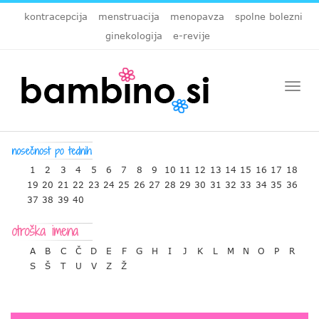
kontracepcija
menstruacija
menopavza
spolne bolezni
ginekologija
e-revije
Togg
navi
1
2
3
4
5
6
7
8
9
10
11
12
13
14
15
16
17
18
19
20
21
22
23
24
25
26
27
28
29
30
31
32
33
34
35
36
37
38
39
40
A
B
C
Č
D
E
F
G
H
I
J
K
L
M
N
O
P
R
S
Š
T
U
V
Z
Ž