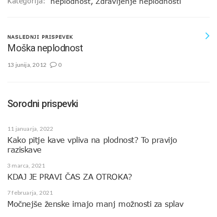
Kategorija:
neplodnost
,
Zdravljenje neplodnosti
NASLEDNJI PRISPEVEK
Moška neplodnost
13 junija, 2012
0
Sorodni prispevki
11 januarja, 2022
Kako pitje kave vpliva na plodnost? To pravijo
raziskave
3 marca, 2021
KDAJ JE PRAVI ČAS ZA OTROKA?
7 februarja, 2021
Močnejše ženske imajo manj možnosti za splav