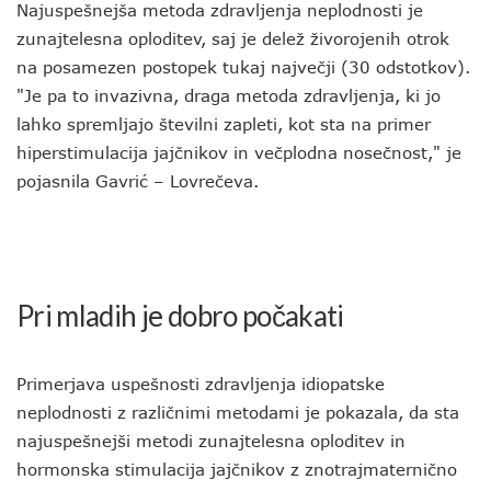
Najuspešnejša metoda zdravljenja neplodnosti je
zunajtelesna oploditev, saj je delež živorojenih otrok
na posamezen postopek tukaj največji (30 odstotkov).
"Je pa to invazivna, draga metoda zdravljenja, ki jo
lahko spremljajo številni zapleti, kot sta na primer
hiperstimulacija jajčnikov in večplodna nosečnost," je
pojasnila Gavrić – Lovrečeva.
Pri mladih je dobro počakati
Primerjava uspešnosti zdravljenja idiopatske
neplodnosti z različnimi metodami je pokazala, da sta
najuspešnejši metodi zunajtelesna oploditev in
hormonska stimulacija jajčnikov z znotrajmaternično