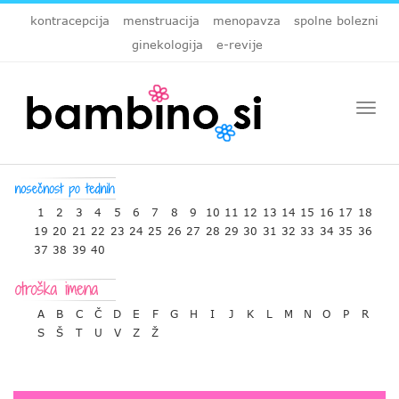
kontracepcija
menstruacija
menopavza
spolne bolezni
ginekologija
e-revije
Togg
navi
1
2
3
4
5
6
7
8
9
10
11
12
13
14
15
16
17
18
19
20
21
22
23
24
25
26
27
28
29
30
31
32
33
34
35
36
37
38
39
40
A
B
C
Č
D
E
F
G
H
I
J
K
L
M
N
O
P
R
S
Š
T
U
V
Z
Ž