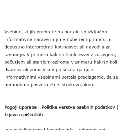
Vsebine, ki jih prebirate na portalu so izključno
informativne narave in jih v nobenem primeru ni
dopustno interpretirati kot nasvet ali navodila za
ravnanje. V primeru kakršnihkoli težav z zdravjem,
počutjem ali stanjem oziroma v primeru kakršnikoli
dvomov ali pomislekov pri seznanjanju z
informativnimi vsebinami portala predlagamo, da se
nemudoma posvetujete s strokovnjakom.
Pogoji uporabe
|
Politika varstva osebnih podatkov
|
Izjava o piškotkih
angleskaliga.com
|
kosarka.info
|
rokomet.net
|