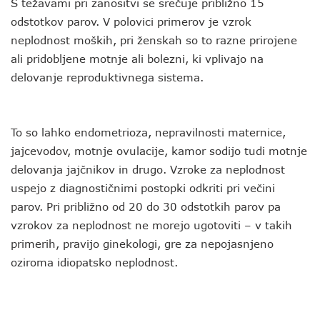
S težavami pri zanositvi se srečuje približno 15
odstotkov parov. V polovici primerov je vzrok
neplodnost moških, pri ženskah so to razne prirojene
ali pridobljene motnje ali bolezni, ki vplivajo na
delovanje reproduktivnega sistema.
To so lahko endometrioza, nepravilnosti maternice,
jajcevodov, motnje ovulacije, kamor sodijo tudi motnje
delovanja jajčnikov in drugo. Vzroke za neplodnost
uspejo z diagnostičnimi postopki odkriti pri večini
parov. Pri približno od 20 do 30 odstotkih parov pa
vzrokov za neplodnost ne morejo ugotoviti – v takih
primerih, pravijo ginekologi, gre za nepojasnjeno
oziroma idiopatsko neplodnost.