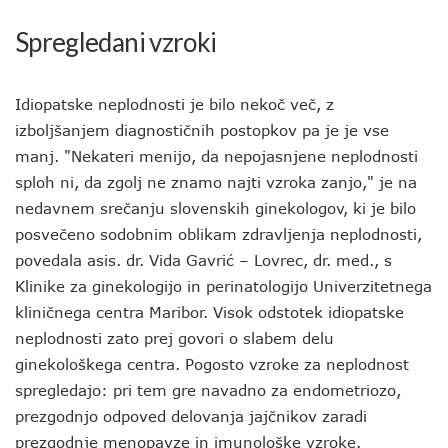
Spregledani vzroki
Idiopatske neplodnosti je bilo nekoč več, z
izboljšanjem diagnostičnih postopkov pa je je vse
manj. "Nekateri menijo, da nepojasnjene neplodnosti
sploh ni, da zgolj ne znamo najti vzroka zanjo," je na
nedavnem srečanju slovenskih ginekologov, ki je bilo
posvečeno sodobnim oblikam zdravljenja neplodnosti,
povedala asis. dr. Vida Gavrić – Lovrec, dr. med., s
Klinike za ginekologijo in perinatologijo Univerzitetnega
kliničnega centra Maribor. Visok odstotek idiopatske
neplodnosti zato prej govori o slabem delu
ginekološkega centra. Pogosto vzroke za neplodnost
spregledajo: pri tem gre navadno za endometriozo,
prezgodnjo odpoved delovanja jajčnikov zaradi
prezgodnje menopavze in imunološke vzroke.