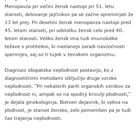
Menopavza pri večini žensk nastopi pri 51. letu
starosti, delovanje jajčnikov pa se začne spreminjati že
13 let prej. Pri desetini žensk menopavza nastopi pred
45. letom starosti, pri odstotku žensk celo pred 40.
letom starosti. Veliko žensk ima tudi imunološke
težave s protitelesi, ki nastanejo zaradi navzočnosti
spermijev, saj so ti tujek v ženskem organizmu.
Diagnozo idiopatska neplodnost postavijo, ko z
diagnostičnimi metodami izključijo druge vzroke
neplodnosti. "Pri nekaterih parih organskih vzrokov za
neplodnost ni, ampak so na spodnji krivulji plodnosti,"
je dejala ginekologinja. Bistven dejavnik, ki vpliva na
plodnost, je starost ženske, zelo pomemben pa je tudi
čas trajanja neplodnosti.