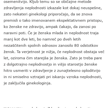
osemenitvijo. Kljub temu so se običajne metode
zdravljenja neplodnosti izkazale kot dokaj neuspešne,
zato nekateri ginekologi priporočajo, da se znova
premisli o tako imenovanem ekspektativnem pristopu,
ko ženske ne zdravijo, ampak čakajo, da zanosi po
naravni poti. Če je ženska mlada in neplodnost traja
manj kot dve leti, bo namreč po dveh letih
nezaščitenih spolnih odnosov zanosilo 80 odstotkov
žensk. Ta verjetnost je nižja, če neplodnost obstaja več
let, oziroma čim starejša je ženska. Zato je treba pare
z dolgotrajno neplodnostjo in višjo starostjo ženske
hitro usmeriti v zdravljenje z zunajtelesno oploditvijo
in ni smiselno vztrajati pri iskanju vzroka neplodnosti,
je zaključila ginekologinja.