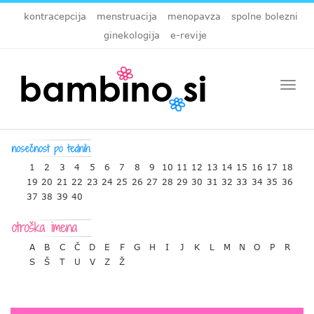
kontracepcija
menstruacija
menopavza
spolne bolezni
ginekologija
e-revije
Togg
navi
1
2
3
4
5
6
7
8
9
10
11
12
13
14
15
16
17
18
19
20
21
22
23
24
25
26
27
28
29
30
31
32
33
34
35
36
37
38
39
40
A
B
C
Č
D
E
F
G
H
I
J
K
L
M
N
O
P
R
S
Š
T
U
V
Z
Ž