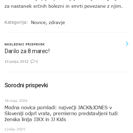
za nastanek srčnih bolezni in smrti povezane z njim.
Kategorija:
Novice
,
zdravje
NASLEDNJI PRISPEVEK
Darilo za 8 marec!
13 junija, 2012
0
Sorodni prispevki
18 maja, 2026
Modna novica pomladi: največji JACK&JONES v
Sloveniji odprl vrata, premierno predstavljeni tudi
ženska linija JJXX in JJ Kids
2 julija, 2025