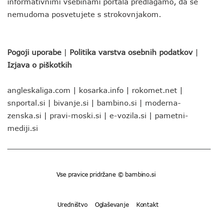
informativnimi vsebinami portala predlagamo, da se
nemudoma posvetujete s strokovnjakom.
Pogoji uporabe
|
Politika varstva osebnih podatkov
|
Izjava o piškotkih
angleskaliga.com
|
kosarka.info
|
rokomet.net
|
snportal.si
|
bivanje.si
|
bambino.si
|
moderna-
zenska.si
|
pravi-moski.si
|
e-vozila.si
|
pametni-
mediji.si
Vse pravice pridržane © bambino.si
Uredništvo
Oglaševanje
Kontakt