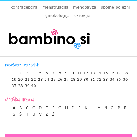
kontracepcija
menstruacija
menopavza
spolne bolezni
ginekologija
e-revije
Togg
navi
1
2
3
4
5
6
7
8
9
10
11
12
13
14
15
16
17
18
19
20
21
22
23
24
25
26
27
28
29
30
31
32
33
34
35
36
37
38
39
40
A
B
C
Č
D
E
F
G
H
I
J
K
L
M
N
O
P
R
S
Š
T
U
V
Z
Ž