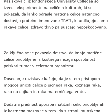
Raziskovalci iz londonskega University Collegea so
izvedli eksperimente na celičnih kulturah, ki so
pokazali, da lahko odrasle matične celice natančno
dostavijo proteine imenovane TRAIL, ki uničujejo samo
rakave celice, zdravo tkivo pa puščajo nepoškodovano.
Za ključno se je pokazalo dejstvo, da imajo matične
celice pridobljene iz kostnega mozga sposobnost
poiskati tumor v celotnem organizmu.
Dosedanje raziskave kažejo, da je s tem pristopom
mogoče uničiti celice pljučnega raka, kožnega raka,
raka na dojkah in raka materničnega vratu.
Dodatna prednost uporabe matičnih celic pridobljenih
iz kostnega mozga je v tem, da s strani imunskega