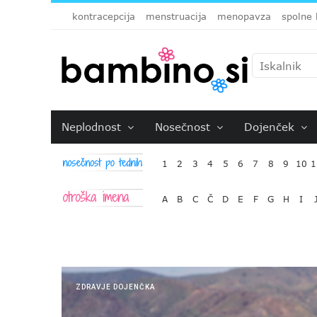
kontracepcija
menstruacija
menopavza
spolne 
Neplodnost
Nosečnost
Dojenček
1
2
3
4
5
6
7
8
9
10
1
A
B
C
Č
D
E
F
G
H
I
ZDRAVJE DOJENČKA