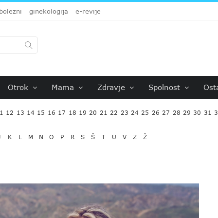
bolezni
ginekologija
e-revije
Otrok
Mama
Zdravje
Spolnost
Ost
1
12
13
14
15
16
17
18
19
20
21
22
23
24
25
26
27
28
29
30
31
J
K
L
M
N
O
P
R
S
Š
T
U
V
Z
Ž