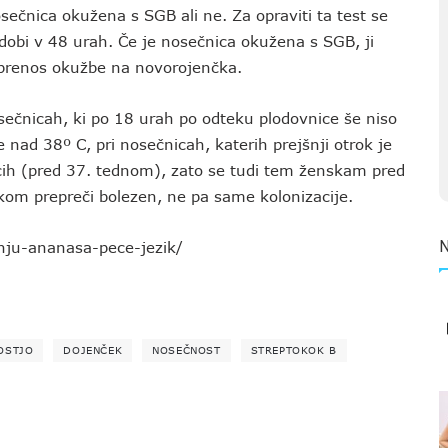
ečnica okužena s SGB ali ne. Za opraviti ta test se
 dobi v 48 urah. Če je nosečnica okužena s SGB, ji
o prenos okužbe na novorojenčka.
ečnicah, ki po 18 urah po odteku plodovnice še niso
e nad 38º C, pri nosečnicah, katerih prejšnji otrok je
ocih (pred 37. tednom), zato se tudi tem ženskam pred
kom prepreči bolezen, ne pa same kolonizacije.
nju-ananasa-pece-jezik/
OSTJO
DOJENČEK
NOSEČNOST
STREPTOKOK B