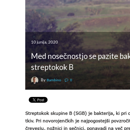
10 junija, 2020
Med nosečnostjo se pazite bak
streptokok B
By
Bambino
0
Streptokok skupine B (SGB) je bakterija, ki pri
tkiv. Pri novorojenčkih je najpogostejši povzroč
črevesju, nožnici in sečnici, ponavadi na več p