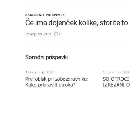
NASLEDNJI PRISPEVEK
Če ima dojenček kolike, storite to
25 avgusta, 2020
0
Sorodni prispevki
17 februarja, 2025
1 novembra, 202
Prvi obisk pri zobozdravniku:
SO OTROCI
Kako pripraviti otroka?
IZREZANI O