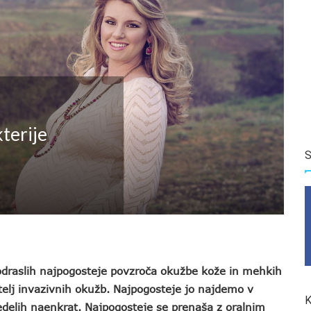
terije
S
 odraslih najpogosteje povzroča okužbe kože in mehkih
itelj invazivnih okužb. Najpogosteje jo najdemo v
K
redelih naenkrat. Najpogosteje se prenaša z oralnim