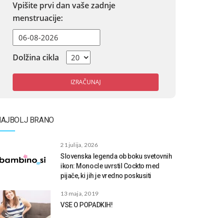
Vpišite prvi dan vaše zadnje
menstruacije:
Dolžina cikla
IZRAČUNAJ
NAJBOLJ BRANO
21 julija, 2026
Slovenska legenda ob boku svetovnih
ikon: Monocle uvrstil Cockto med
pijače, ki jih je vredno poskusiti
13 maja, 2019
VSE O POPADKIH!