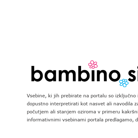
Vsebine, ki jih prebirate na portalu so izključn
dopustno interpretirati kot nasvet ali navodila 
počutjem ali stanjem oziroma v primeru kakršni
informativnimi vsebinami portala predlagamo,