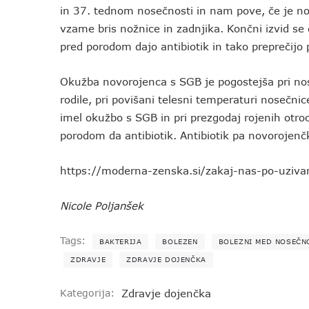
in 37. tednom nosečnosti in nam pove, če je nos
vzame bris nožnice in zadnjika. Končni izvid se
pred porodom dajo antibiotik in tako preprečij
Okužba novorojenca s SGB je pogostejša pri nos
rodile, pri povišani telesni temperaturi nosečnic
imel okužbo s SGB in pri prezgodaj rojenih otr
porodom da antibiotik. Antibiotik pa novorojenč
https://moderna-zenska.si/zakaj-nas-po-uziva
Nicole Poljanšek
Tags:
BAKTERIJA
BOLEZEN
BOLEZNI MED NOSEČN
ZDRAVJE
ZDRAVJE DOJENČKA
Kategorija:
Zdravje dojenčka