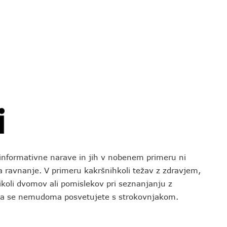
o informativne narave in jih v nobenem primeru ni
za ravnanje. V primeru kakršnihkoli težav z zdravjem,
koli dvomov ali pomislekov pri seznanjanju z
 da se nemudoma posvetujete s strokovnjakom.