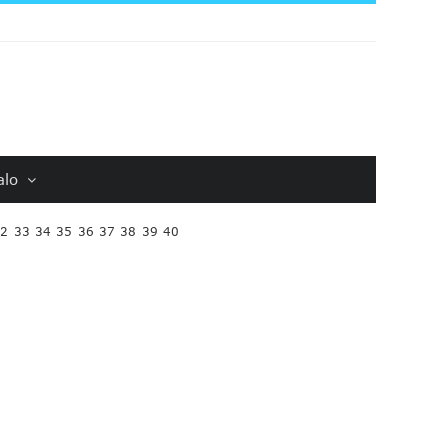
alo
32
33
34
35
36
37
38
39
40