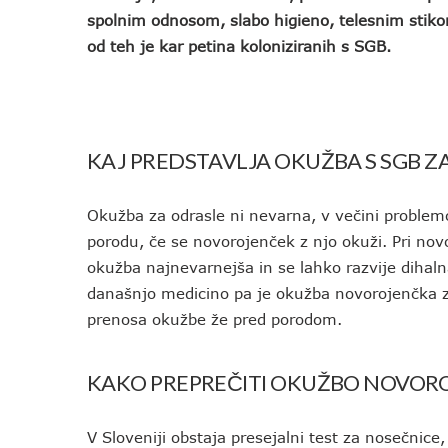
spolnim odnosom, slabo higieno, telesnim stiko
od teh je kar petina koloniziranih s SGB.
KAJ PREDSTAVLJA OKUŽBA S SGB 
Okužba za odrasle ni nevarna, v večini problem
porodu, če se novorojenček z njo okuži. Pri novo
okužba najnevarnejša in se lahko razvije dihalna
današnjo medicino pa je okužba novorojenčka ze
prenosa okužbe že pred porodom.
KAKO PREPREČITI OKUŽBO NOVOR
V Sloveniji obstaja presejalni test za nosečnice,