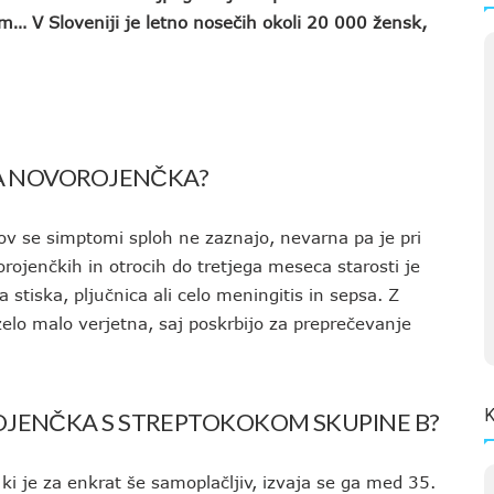
m… V Sloveniji je letno nosečih okoli 20 000 žensk,
ZA NOVOROJENČKA?
ov se simptomi sploh ne zaznajo, nevarna pa je pri
rojenčkih in otrocih do tretjega meseca starosti je
 stiska, pljučnica ali celo meningitis in sepsa. Z
lo malo verjetna, saj poskrbijo za preprečevanje
K
OJENČKA S STREPTOKOKOM SKUPINE B?
 ki je za enkrat še samoplačljiv, izvaja se ga med 35.