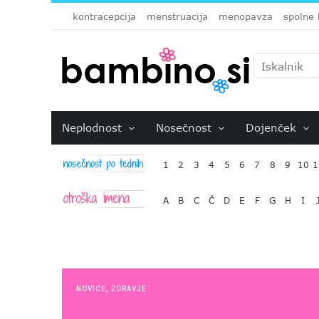
kontracepcija
menstruacija
menopavza
spolne 
Neplodnost
Nosečnost
Dojenček
1
2
3
4
5
6
7
8
9
10
1
A
B
C
Č
D
E
F
G
H
I
NOVICE
,
ZDRAVJE