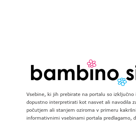
Vsebine, ki jih prebirate na portalu so izključn
dopustno interpretirati kot nasvet ali navodila 
počutjem ali stanjem oziroma v primeru kakršni
informativnimi vsebinami portala predlagamo,