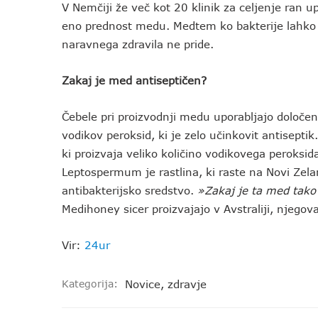
V Nemčiji že več kot 20 klinik za celjenje ran 
eno prednost medu. Medtem ko bakterije lahko 
naravnega zdravila ne pride.
Zakaj je med antiseptičen?
Čebele pri proizvodnji medu uporabljajo določen
vodikov peroksid, ki je zelo učinkovit antisepti
ki proizvaja veliko količino vodikovega peroksi
Leptospermum je rastlina, ki raste na Novi Zeland
antibakterijsko sredstvo.
»Zakaj je ta med tako 
Medihoney sicer proizvajajo v Avstraliji, njegov
Vir:
24ur
Kategorija:
Novice
,
zdravje