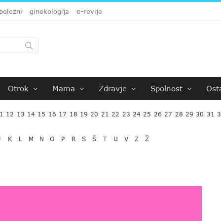
bolezni
ginekologija
e-revije
Otrok
Mama
Zdravje
Spolnost
Ost
1
12
13
14
15
16
17
18
19
20
21
22
23
24
25
26
27
28
29
30
31
J
K
L
M
N
O
P
R
S
Š
T
U
V
Z
Ž