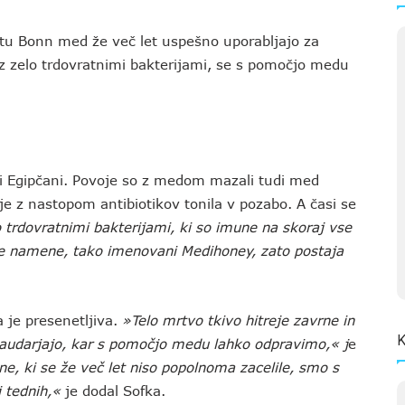
tu Bonn med že več let uspešno uporabljajo za
 z zelo trdovratnimi bakterijami, se s pomočjo medu
ni Egipčani. Povoje so z medom mazali tudi med
e z nastopom antibiotikov tonila v pozabo. A časi se
 trdovratnimi bakterijami, ki so imune na skoraj vse
ke namene, tako imenovani Medihoney, zato postaja
 je presenetljiva.
»Telo mrtvo tkivo hitreje zavrne in
K
 zaudarjajo, kar s pomočjo medu lahko odpravimo,« j
e
ne, ki se že več let niso popolnoma zacelile, smo s
j tednih,«
je dodal Sofka.