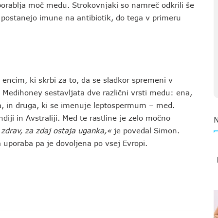
uporablja moč medu. Strokovnjaki so namreč odkrili še
postanejo imune na antibiotik, do tega v primeru
 encim, ki skrbi za to, da se sladkor spremeni v
k. Medihoney sestavljata dve različni vrsti medu: ena,
da, in druga, ki se imenuje leptospermum – med.
iji in Avstraliji. Med te rastline je zelo močno
zdrav, za zdaj ostaja uganka,«
je povedal Simon.
a uporaba pa je dovoljena po vsej Evropi
.