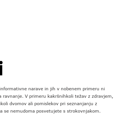
o informativne narave in jih v nobenem primeru ni
za ravnanje. V primeru kakršnihkoli težav z zdravjem,
koli dvomov ali pomislekov pri seznanjanju z
 da se nemudoma posvetujete s strokovnjakom.