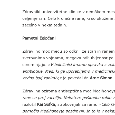
Zdravniki univerzitetne klinike v nemškem mes
celjenje ran. Celo kronične rane, ki so okužene
zacelijo v nekaj tednih.
Pametni Egipčani
Zdravilno moč medu so odkrili že stari in ranje
svetovnima vojnama, njegova priljubljenost pa j
spreminjajo.
»V bolnišnici imamo opravka z zelo
antibiotike. Med, ki ga uporabljamo v medicins
vedno bolj zanimiv,«
je povedal dr.
Arne Simon
.
Zdravilna oziroma antiseptična moč Medihoneya
rane se prej zacelijo. Nekatere poškodbe rahlo
razložil
Kai Sofka
, strokovnjak za rane.
»Celo ra
pomočjo Medihoneyja pozdravili. In to le v neka