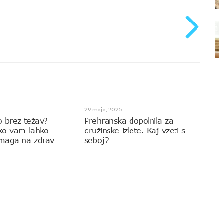
29 maja, 2025
o brez težav?
Prehranska dopolnila za
ako vam lahko
družinske izlete. Kaj vzeti s
omaga na zdrav
seboj?