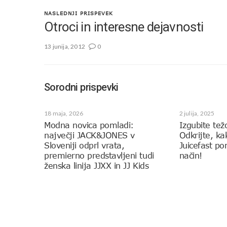
NASLEDNJI PRISPEVEK
Otroci in interesne dejavnosti
13 junija, 2012
0
Sorodni prispevki
18 maja, 2026
2 julija, 2025
Modna novica pomladi:
Izgubite tež
največji JACK&JONES v
Odkrijte, k
Sloveniji odprl vrata,
Juicefast p
premierno predstavljeni tudi
način!
ženska linija JJXX in JJ Kids