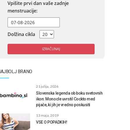
Vpišite prvi dan vaše zadnje
menstruacije:
Dolžina cikla
IZRAČUNAJ
NAJBOLJ BRANO
21 julija, 2026
Slovenska legenda ob boku svetovnih
ikon: Monocle uvrstil Cockto med
pijače, ki jih je vredno poskusiti
13 maja, 2019
VSE O POPADKIH!