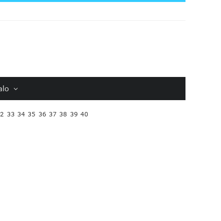
alo
32
33
34
35
36
37
38
39
40