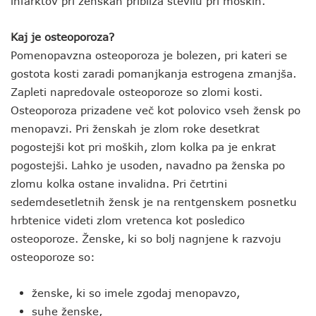
infarktov pri ženskah približa številu pri moških.
Kaj je osteoporoza?
Pomenopavzna osteoporoza je bolezen, pri kateri se
gostota kosti zaradi pomanjkanja estrogena zmanjša.
Zapleti napredovale osteoporoze so zlomi kosti.
Osteoporoza prizadene več kot polovico vseh žensk po
menopavzi. Pri ženskah je zlom roke desetkrat
pogostejši kot pri moških, zlom kolka pa je enkrat
pogostejši. Lahko je usoden, navadno pa ženska po
zlomu kolka ostane invalidna. Pri četrtini
sedemdesetletnih žensk je na rentgenskem posnetku
hrbtenice videti zlom vretenca kot posledico
osteoporoze. Ženske, ki so bolj nagnjene k razvoju
osteoporoze so:
ženske, ki so imele zgodaj menopavzo,
suhe ženske,