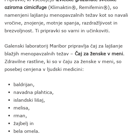
oziroma cimicifuge
(Klimaktin®, Remifemin®), so
namenjeni lajšanju menopavzalnih težav kot so navali
vročine, znojenje, motnje spanja, razdražljivost in
brezvoljnost. Ti pripravki so varni in učinkoviti.
Galenski laboratorij Maribor pripravlja čaj za lajšanje
blažjih menopavzalnih težav –
Čaj za ženske v meni
.
Zdravilne rastline, ki so v čaju za ženske v meni, so
posebej cenjena v ljudski medicini:
baldrijan,
navadna plahtica,
islandski lišaj,
melisa,
rman,
žajbelj in
bela omela.