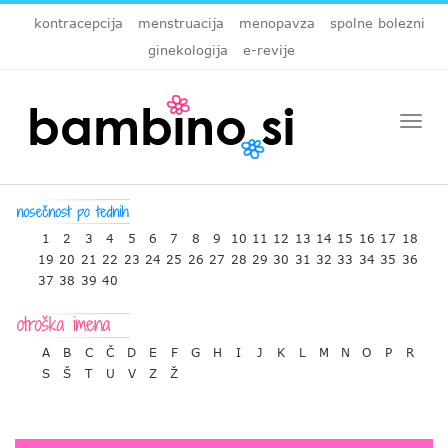
kontracepcija
menstruacija
menopavza
spolne bolezni
ginekologija
e-revije
Togg
navi
1
2
3
4
5
6
7
8
9
10
11
12
13
14
15
16
17
18
19
20
21
22
23
24
25
26
27
28
29
30
31
32
33
34
35
36
37
38
39
40
A
B
C
Č
D
E
F
G
H
I
J
K
L
M
N
O
P
R
S
Š
T
U
V
Z
Ž