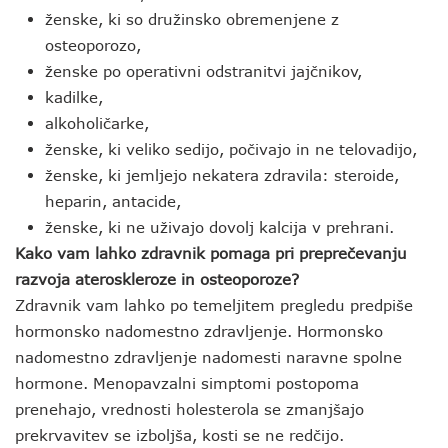
ženske, ki so družinsko obremenjene z
osteoporozo,
ženske po operativni odstranitvi jajčnikov,
kadilke,
alkoholičarke,
ženske, ki veliko sedijo, počivajo in ne telovadijo,
ženske, ki jemljejo nekatera zdravila: steroide,
heparin, antacide,
ženske, ki ne uživajo dovolj kalcija v prehrani.
Kako vam lahko zdravnik pomaga pri preprečevanju
razvoja ateroskleroze in osteoporoze?
Zdravnik vam lahko po temeljitem pregledu predpiše
hormonsko nadomestno zdravljenje. Hormonsko
nadomestno zdravljenje nadomesti naravne spolne
hormone. Menopavzalni simptomi postopoma
prenehajo, vrednosti holesterola se zmanjšajo
prekrvavitev se izboljša, kosti se ne redčijo.