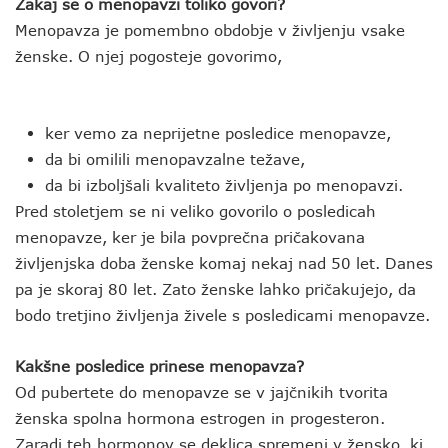
Zakaj se o menopavzi toliko govori?
Menopavza je pomembno obdobje v življenju vsake
ženske. O njej pogosteje govorimo,
ker vemo za neprijetne posledice menopavze,
da bi omilili menopavzalne težave,
da bi izboljšali kvaliteto življenja po menopavzi.
Pred stoletjem se ni veliko govorilo o posledicah
menopavze, ker je bila povprečna pričakovana
življenjska doba ženske komaj nekaj nad 50 let. Danes
pa je skoraj 80 let. Zato ženske lahko pričakujejo, da
bodo tretjino življenja živele s posledicami menopavze.
Kakšne posledice prinese menopavza?
Od pubertete do menopavze se v jajčnikih tvorita
ženska spolna hormona estrogen in progesteron.
Zaradi teh hormonov se deklica spremeni v žensko, ki