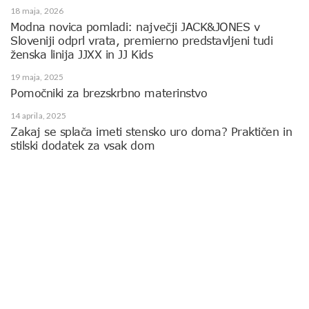
18 maja, 2026
Modna novica pomladi: največji JACK&JONES v
Sloveniji odprl vrata, premierno predstavljeni tudi
ženska linija JJXX in JJ Kids
19 maja, 2025
Pomočniki za brezskrbno materinstvo
14 aprila, 2025
Zakaj se splača imeti stensko uro doma? Praktičen in
stilski dodatek za vsak dom