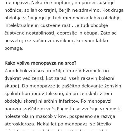
menopavzi. Nekateri simptomi, na primer sušenje
nožnice, so lahko trajni, če jih ne zdravimo. Kot druga
obdobja v življenju je tudi menopavza lahko obdobje
intelektualne in čustvene rasti. Je tudi obdobje
čustvene nestabilnosti, depresije in obupa. Zato se
posvetujte z vašim zdravnikom, ker vam lahko
pomaga.
Kako vpliva menopavza na srce?
Zaradi bolezni srca in ožilja umre v Evropi letno
dvakrat več žensk kot zaradi vseh rakavih bolezni
skupaj. Do menopavze je zaščitno delovanje ženskih
spolnih hormonov tolikšno, da pri ženskah v tem
obdobju skoraj ni srčnih infarktov. Po menopavzi
naravne zaščite ni več. Pogosto se zvečajo vrednosti
holesterola in maščob v krvi, pospešeno se razvija
ateroskleroza. Nekaj let po menopavzi se število