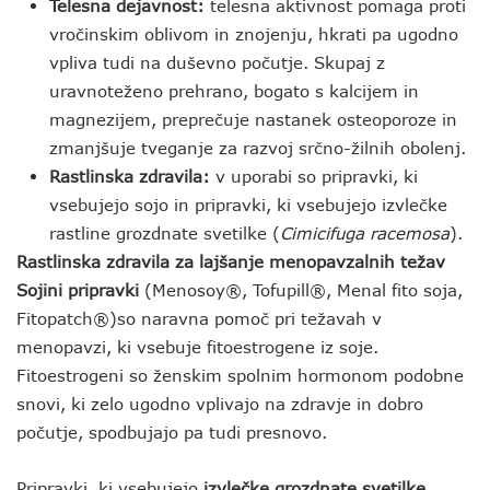
Telesna dejavnost:
telesna aktivnost pomaga proti
vročinskim oblivom in znojenju, hkrati pa ugodno
vpliva tudi na duševno počutje. Skupaj z
uravnoteženo prehrano, bogato s kalcijem in
magnezijem, preprečuje nastanek osteoporoze in
zmanjšuje tveganje za razvoj srčno-žilnih obolenj.
Rastlinska zdravila:
v uporabi so pripravki, ki
vsebujejo sojo in pripravki, ki vsebujejo izvlečke
rastline grozdnate svetilke (
Cimicifuga racemosa
).
Rastlinska zdravila za lajšanje menopavzalnih težav
Sojini pripravki
(Menosoy®, Tofupill®, Menal fito soja,
Fitopatch®)so naravna pomoč pri težavah v
menopavzi, ki vsebuje fitoestrogene iz soje.
Fitoestrogeni so ženskim spolnim hormonom podobne
snovi, ki zelo ugodno vplivajo na zdravje in dobro
počutje, spodbujajo pa tudi presnovo.
Pripravki, ki vsebujejo
izvlečke grozdnate svetilke