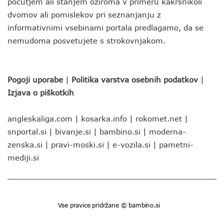
počutjem ali stanjem oziroma v primeru kakršnikoli
dvomov ali pomislekov pri seznanjanju z
informativnimi vsebinami portala predlagamo, da se
nemudoma posvetujete s strokovnjakom.
Pogoji uporabe
|
Politika varstva osebnih podatkov
|
Izjava o piškotkih
angleskaliga.com
|
kosarka.info
|
rokomet.net
|
snportal.si
|
bivanje.si
|
bambino.si
|
moderna-
zenska.si
|
pravi-moski.si
|
e-vozila.si
|
pametni-
mediji.si
Vse pravice pridržane © bambino.si