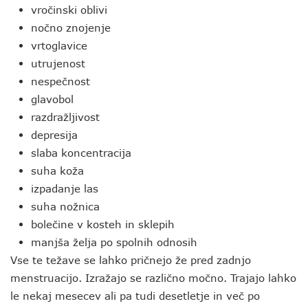
vročinski oblivi
nočno znojenje
vrtoglavice
utrujenost
nespečnost
glavobol
razdražljivost
depresija
slaba koncentracija
suha koža
izpadanje las
suha nožnica
bolečine v kosteh in sklepih
manjša želja po spolnih odnosih
Vse te težave se lahko pričnejo že pred zadnjo
menstruacijo. Izražajo se različno močno. Trajajo lahko
le nekaj mesecev ali pa tudi desetletje in več po