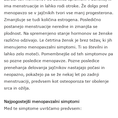
ima menstruacije in lahko rodi otroke. Že dolgo pred
menopavzo se v jajčnikih tvori vse manj progesterona.
Zmanjšuje se tudi količina estrogena. Posledično
postanejo menstruacije neredne in zmanjša se
plodnost. Na spremenjeno stanje hormonov se ženske
različno odzivajo. Le četrtina žensk je brez težav, ki jih
imenujemo menopavzalni simptomi. Ti so številni in
lahko zelo moteči. Pomembnejše od teh simptomov pa
so pozne posledice menopavze. Pozne posledice
prenehanja delovanja jajčnikov nastajajo počasi in
neopazno, pokažejo pa se že nekaj let po zadnji
menstruaciji, predvsem kot osteoporoza ter obolenje
srca in ožilja.
Najpogostejši menopavzalni simptomi
Med te simptome uvrščamo predvsem: