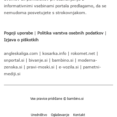
informativnimi vsebinami portala predlagamo, da se
nemudoma posvetujete s strokovnjakom.
Pogoji uporabe
|
Politika varstva osebnih podatkov
|
Izjava o piškotkih
angleskaliga.com
|
kosarka.info
|
rokomet.net
|
snportal.si
|
bivanje.si
|
bambino.si
|
moderna-
zenska.si
|
pravi-moski.si
|
e-vozila.si
|
pametni-
mediji.si
Vse pravice pridržane © bambino.si
Uredništvo
Oglaševanje
Kontakt