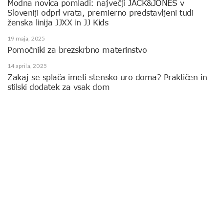
Modna novica pomladi: največji JACK&JONES v
Sloveniji odprl vrata, premierno predstavljeni tudi
ženska linija JJXX in JJ Kids
19 maja, 2025
Pomočniki za brezskrbno materinstvo
14 aprila, 2025
Zakaj se splača imeti stensko uro doma? Praktičen in
stilski dodatek za vsak dom