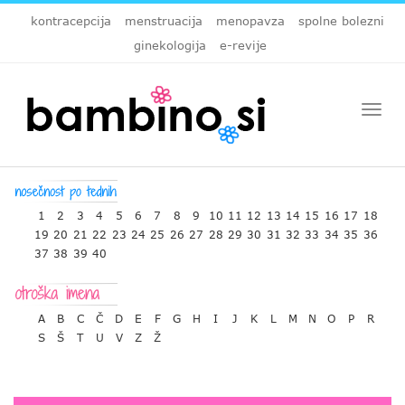
kontracepcija
menstruacija
menopavza
spolne bolezni
ginekologija
e-revije
Togg
navi
1
2
3
4
5
6
7
8
9
10
11
12
13
14
15
16
17
18
19
20
21
22
23
24
25
26
27
28
29
30
31
32
33
34
35
36
37
38
39
40
A
B
C
Č
D
E
F
G
H
I
J
K
L
M
N
O
P
R
S
Š
T
U
V
Z
Ž