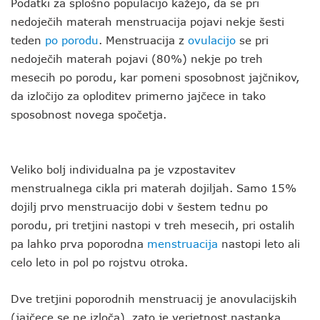
Podatki za splošno populacijo kažejo, da se pri
nedoječih materah menstruacija pojavi nekje šesti
teden
po porodu
. Menstruacija z
ovulacijo
se pri
nedoječih materah pojavi (80%) nekje po treh
mesecih po porodu, kar pomeni sposobnost jajčnikov,
da izločijo za oploditev primerno jajčece in tako
sposobnost novega spočetja.
Veliko bolj individualna pa je vzpostavitev
menstrualnega cikla pri materah dojiljah. Samo 15%
dojilj prvo menstruacijo dobi v šestem tednu po
porodu, pri tretjini nastopi v treh mesecih, pri ostalih
pa lahko prva poporodna
menstruacija
nastopi leto ali
celo leto in pol po rojstvu otroka.
Dve tretjini poporodnih menstruacij je anovulacijskih
(jajčece se ne izloča), zato je verjetnost nastanka