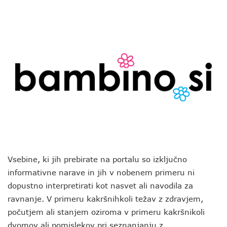
Vsebine, ki jih prebirate na portalu so izključno
informativne narave in jih v nobenem primeru ni
dopustno interpretirati kot nasvet ali navodila za
ravnanje. V primeru kakršnihkoli težav z zdravjem,
počutjem ali stanjem oziroma v primeru kakršnikoli
dvomov ali pomislekov pri seznanjanju z