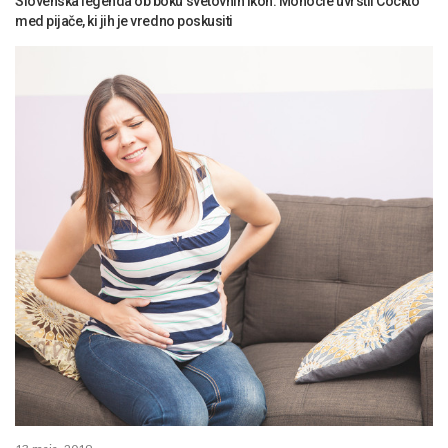
Slovenska legenda ob boku svetovnih ikon: Monocle uvrstil Cockto
med pijače, ki jih je vredno poskusiti