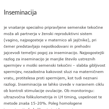
Inseminacija
je vnašanje specialno pripravljene semenske tekočine
moža ali partnerja v ženski reproduktivni sistem
(vagino, najpogosteje v maternico ali jajčnike), pri
čemer predstavljajo nepoškodovani in prehodni
jajcevodi temeljni pogoj za inseminacijo. Najpogostejši
razlog za inseminacijo je manjše število ustreznih
spermijev v moški semenski tekočini – slabša gibljivost
spermijev, nezadostna kakovost sluzi na materničnem
vratu, protitelesa proti spermijem, kot tudi neznani
razlogi. Inseminacija se lahko izvede v naravnem ciklu
ob kontroli stimulacije ovulacije. Ob monitoringu:
ultrazvočna folikulometrija in LH timing, uspešnost te
metode znaša 15-20%. Poleg homologene