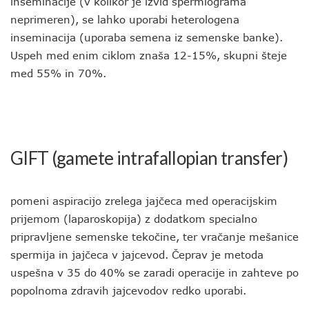
inseminacije (v kolikor je izvid spermiograma
neprimeren), se lahko uporabi heterologena
inseminacija (uporaba semena iz semenske banke).
Uspeh med enim ciklom znaša 12-15%, skupni šteje
med 55% in 70%.
GIFT (gamete intrafallopian transfer)
pomeni aspiracijo zrelega jajčeca med operacijskim
prijemom (laparoskopija) z dodatkom specialno
pripravljene semenske tekočine, ter vračanje mešanice
spermija in jajčeca v jajcevod. Čeprav je metoda
uspešna v 35 do 40% se zaradi operacije in zahteve po
popolnoma zdravih jajcevodov redko uporabi.