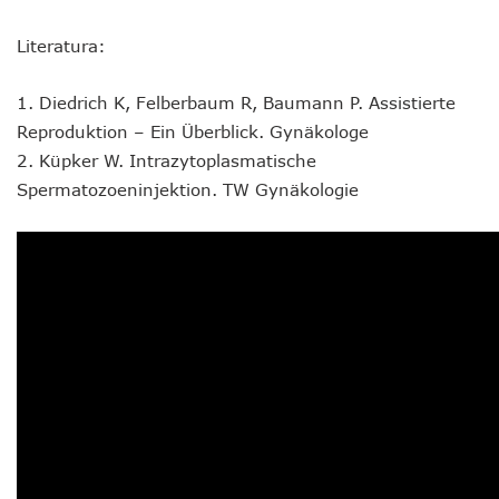
Literatura:
1. Diedrich K, Felberbaum R, Baumann P. Assistierte
Reproduktion – Ein Überblick. Gynäkologe
2. Küpker W. Intrazytoplasmatische
Spermatozoeninjektion. TW Gynäkologie