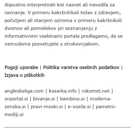
dopustno interpretirati kot nasvet ali navodila za
ravnanje. V primeru kakršnihkoli težav z zdravjem,
počutjem ali stanjem oziroma v primeru kakršnikoli
dvomov ali pomislekov pri seznanjanju z
informativnimi vsebinami portala predlagamo, da se
nemudoma posvetujete s strokovnjakom.
Pogoji uporabe
|
Politika varstva osebnih podatkov
|
Izjava o piškotkih
angleskaliga.com
|
kosarka.info
|
rokomet.net
|
snportal.si
|
bivanje.si
|
bambino.si
|
moderna-
zenska.si
|
pravi-moski.si
|
e-vozila.si
|
pametni-
mediji.si