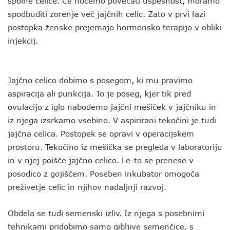
spolne celice. Če hočemo povečati uspešnost, moramo
spodbuditi zorenje več jajčnih celic. Zato v prvi fazi
postopka ženske prejemajo hormonsko terapijo v obliki
injekcij.
Jajčno celico dobimo s posegom, ki mu pravimo
aspiracija ali punkcija. To je poseg, kjer tik pred
ovulacijo z iglo nabodemo jajčni mešiček v jajčniku in
iz njega izsrkamo vsebino. V aspirirani tekočini je tudi
jajčna celica. Postopek se opravi v operacijskem
prostoru. Tekočino iz mešička se pregleda v laboratoriju
in v njej poišče jajčno celico. Le-to se prenese v
posodico z gojiščem. Poseben inkubator omogoča
preživetje celic in njihov nadaljnji razvoj.
Obdela se tudi semenski izliv. Iz njega s posebnimi
tehnikami pridobimo samo gibljive semenčice, s