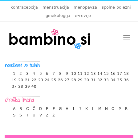
kontracepcija
menstruacija
menopavza
spolne bolezni
ginekologija
e-revije
Togg
navi
1
2
3
4
5
6
7
8
9
10
11
12
13
14
15
16
17
18
19
20
21
22
23
24
25
26
27
28
29
30
31
32
33
34
35
36
37
38
39
40
A
B
C
Č
D
E
F
G
H
I
J
K
L
M
N
O
P
R
S
Š
T
U
V
Z
Ž