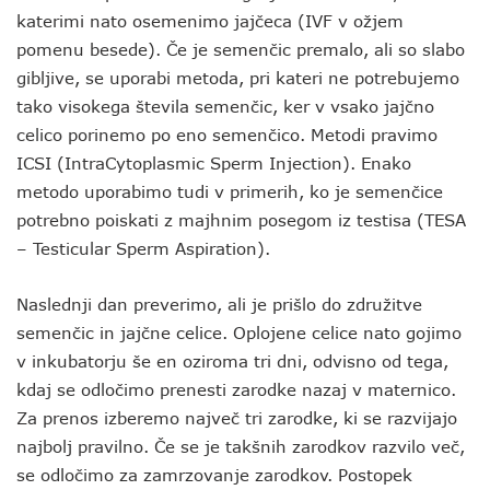
katerimi nato osemenimo jajčeca (IVF v ožjem
pomenu besede). Če je semenčic premalo, ali so slabo
gibljive, se uporabi metoda, pri kateri ne potrebujemo
tako visokega števila semenčic, ker v vsako jajčno
celico porinemo po eno semenčico. Metodi pravimo
ICSI (IntraCytoplasmic Sperm Injection). Enako
metodo uporabimo tudi v primerih, ko je semenčice
potrebno poiskati z majhnim posegom iz testisa (TESA
– Testicular Sperm Aspiration).
Naslednji dan preverimo, ali je prišlo do združitve
semenčic in jajčne celice. Oplojene celice nato gojimo
v inkubatorju še en oziroma tri dni, odvisno od tega,
kdaj se odločimo prenesti zarodke nazaj v maternico.
Za prenos izberemo največ tri zarodke, ki se razvijajo
najbolj pravilno. Če se je takšnih zarodkov razvilo več,
se odločimo za zamrzovanje zarodkov. Postopek