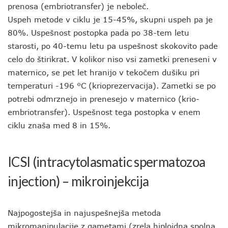
prenosa (embriotransfer) je neboleč.
Uspeh metode v ciklu je 15-45%, skupni uspeh pa je
80%. Uspešnost postopka pada po 38-tem letu
starosti, po 40-temu letu pa uspešnost skokovito pade
celo do štirikrat. V kolikor niso vsi zametki preneseni v
maternico, se pet let hranijo v tekočem dušiku pri
temperaturi -196 °C (krioprezervacija). Zametki se po
potrebi odmrznejo in prenesejo v maternico (krio-
embriotransfer). Uspešnost tega postopka v enem
ciklu znaša med 8 in 15%.
ICSI (intracytolasmatic spermatozoa
injection) – mikroinjekcija
Najpogostejša in najuspešnejša metoda
mikromanipulacije z gametami (zrela hiploidna spolna