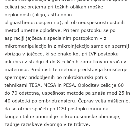
celica) se prejema pri težkih oblikah moške
neplodnosti (oligo, astheno in
oligoasthenozoospermia), ali ob neuspešnosti ostalih
metod umetne oploditve. Pri tem postopku se po
aspiraciji jajčeca s specialnim postopkom – z
mikromanipulacijo in z mikroinjekcijo samo en spermij
vbrizga v jajčece, ki se enako kot pri IVF postopku
inkubira v stadiju 4 do 8 celičnih zametkov in vrača v
maternico. Prednosti te metode predstavlja koriščenje
spermijev pridobljenih po mikrokirurški poti s
tehnikami TESA, MESA in PESA. Oploditev celic je 60
do 70 odstotna, uspešnost metode pa znaša med 25 in
40 odstotki po embriotransferu. Čeprav velja mišljenje,
da so otroci spočeti po ICSI postopki imuni na
kongenitalne anomalije in kromosomske aberacije,
zadnje raziskave dvomijo v te trditve.