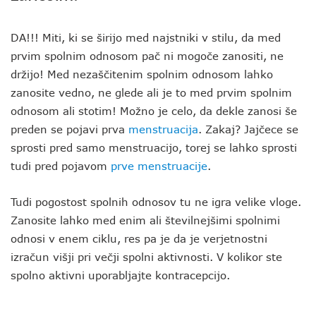
DA!!! Miti, ki se širijo med najstniki v stilu, da med
prvim spolnim odnosom pač ni mogoče zanositi, ne
držijo! Med nezaščitenim spolnim odnosom lahko
zanosite vedno, ne glede ali je to med prvim spolnim
odnosom ali stotim! Možno je celo, da dekle zanosi še
preden se pojavi prva
menstruacija
. Zakaj? Jajčece se
sprosti pred samo menstruacijo, torej se lahko sprosti
tudi pred pojavom
prve menstruacije
.
Tudi pogostost spolnih odnosov tu ne igra velike vloge.
Zanosite lahko med enim ali številnejšimi spolnimi
odnosi v enem ciklu, res pa je da je verjetnostni
izračun višji pri večji spolni aktivnosti. V kolikor ste
spolno aktivni uporabljajte kontracepcijo.