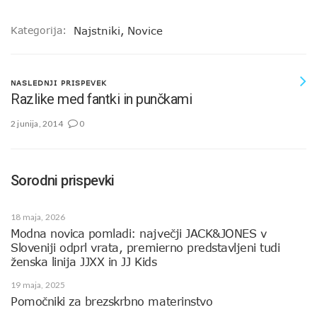
Kategorija:
Najstniki
,
Novice
NASLEDNJI PRISPEVEK
Razlike med fantki in punčkami
2 junija, 2014
0
Sorodni prispevki
18 maja, 2026
Modna novica pomladi: največji JACK&JONES v
Sloveniji odprl vrata, premierno predstavljeni tudi
ženska linija JJXX in JJ Kids
19 maja, 2025
Pomočniki za brezskrbno materinstvo