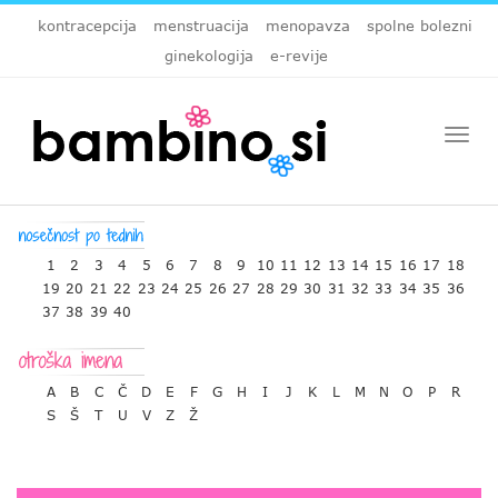
kontracepcija
menstruacija
menopavza
spolne bolezni
ginekologija
e-revije
Togg
navi
1
2
3
4
5
6
7
8
9
10
11
12
13
14
15
16
17
18
19
20
21
22
23
24
25
26
27
28
29
30
31
32
33
34
35
36
37
38
39
40
A
B
C
Č
D
E
F
G
H
I
J
K
L
M
N
O
P
R
S
Š
T
U
V
Z
Ž