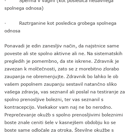
· Sperma v vagini (kot posledica nedavnega
spolnega odnosa)
· Raztrganine kot posledica grobega spolnega
odnosa
Ponavadi je edin zanesljiv način, da najstnice same
poveste ali ste spolno aktivne ali ne. Na sistematskih
pregledih je pomembno, da ste iskrene. Zdravnik je
zavezan k molčečnosti, zato se z morebitno zlorabo
zaupanja ne obremenjujte. Zdravnik bo lahko le ob
vašem popolnem zaupanju sestavil natančno sliko
vašega zdravja, vas seznanil ali poslal na testiranje za
spolno prenosljive bolezni, ter vas seznanil s
kontracepcijo. Vsekakor vam naj ne bo nerodno.
Preprečevanje okužb s spolno prenosljivimi boleznimi
boste znale ceniti šele v kasnejšem obdobju ko se
boste same odločale za otroka. Številne okužbe s