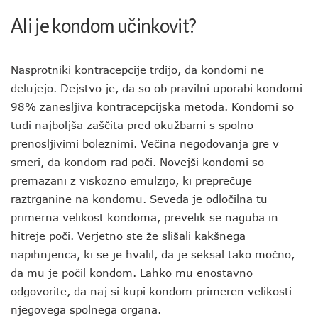
Ali je kondom učinkovit?
Nasprotniki kontracepcije trdijo, da kondomi ne
delujejo. Dejstvo je, da so ob pravilni uporabi kondomi
98% zanesljiva kontracepcijska metoda. Kondomi so
tudi najboljša zaščita pred okužbami s spolno
prenosljivimi boleznimi. Večina negodovanja gre v
smeri, da kondom rad poči. Novejši kondomi so
premazani z viskozno emulzijo, ki preprečuje
raztrganine na kondomu. Seveda je odločilna tu
primerna velikost kondoma, prevelik se naguba in
hitreje poči. Verjetno ste že slišali kakšnega
napihnjenca, ki se je hvalil, da je seksal tako močno,
da mu je počil kondom. Lahko mu enostavno
odgovorite, da naj si kupi kondom primeren velikosti
njegovega spolnega organa.