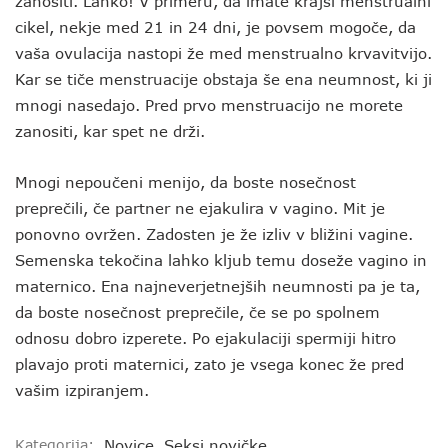
zanositi. Lahko! V primeru, da imate krajši menstrualni
cikel, nekje med 21 in 24 dni, je povsem mogoče, da
vaša ovulacija nastopi že med menstrualno krvavitvijo.
Kar se tiče menstruacije obstaja še ena neumnost, ki ji
mnogi nasedajo. Pred prvo menstruacijo ne morete
zanositi, kar spet ne drži.
Mnogi nepoučeni menijo, da boste nosečnost
preprečili, če partner ne ejakulira v vagino. Mit je
ponovno ovržen. Zadosten je že izliv v bližini vagine.
Semenska tekočina lahko kljub temu doseže vagino in
maternico. Ena najneverjetnejših neumnosti pa je ta,
da boste nosečnost preprečile, če se po spolnem
odnosu dobro izperete. Po ejakulaciji spermiji hitro
plavajo proti maternici, zato je vsega konec že pred
vašim izpiranjem.
Kategorija:
Novice
,
Seksi novičke