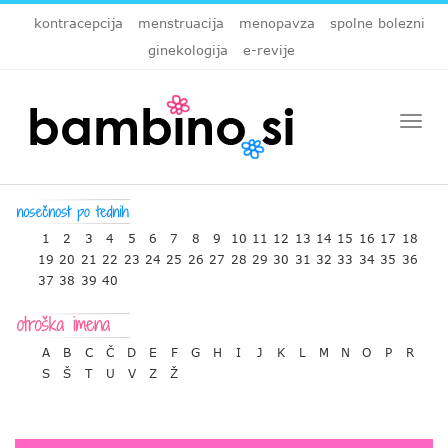
kontracepcija
menstruacija
menopavza
spolne bolezni
ginekologija
e-revije
Togg
navi
1
2
3
4
5
6
7
8
9
10
11
12
13
14
15
16
17
18
19
20
21
22
23
24
25
26
27
28
29
30
31
32
33
34
35
36
37
38
39
40
A
B
C
Č
D
E
F
G
H
I
J
K
L
M
N
O
P
R
S
Š
T
U
V
Z
Ž