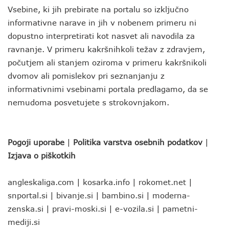
Vsebine, ki jih prebirate na portalu so izključno
informativne narave in jih v nobenem primeru ni
dopustno interpretirati kot nasvet ali navodila za
ravnanje. V primeru kakršnihkoli težav z zdravjem,
počutjem ali stanjem oziroma v primeru kakršnikoli
dvomov ali pomislekov pri seznanjanju z
informativnimi vsebinami portala predlagamo, da se
nemudoma posvetujete s strokovnjakom.
Pogoji uporabe
|
Politika varstva osebnih podatkov
|
Izjava o piškotkih
angleskaliga.com
|
kosarka.info
|
rokomet.net
|
snportal.si
|
bivanje.si
|
bambino.si
|
moderna-
zenska.si
|
pravi-moski.si
|
e-vozila.si
|
pametni-
mediji.si