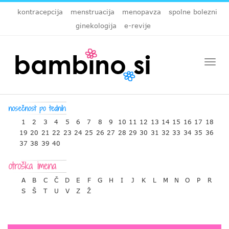
kontracepcija
menstruacija
menopavza
spolne bolezni
ginekologija
e-revije
Togg
navi
1
2
3
4
5
6
7
8
9
10
11
12
13
14
15
16
17
18
19
20
21
22
23
24
25
26
27
28
29
30
31
32
33
34
35
36
37
38
39
40
A
B
C
Č
D
E
F
G
H
I
J
K
L
M
N
O
P
R
S
Š
T
U
V
Z
Ž