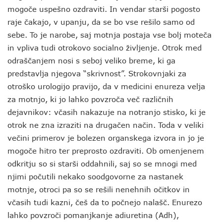
mogoče uspešno ozdraviti. In vendar starši pogosto
raje čakajo, v upanju, da se bo vse rešilo samo od
sebe. To je narobe, saj motnja postaja vse bolj moteča
in vpliva tudi otrokovo socialno življenje. Otrok med
odraščanjem nosi s seboj veliko breme, ki ga
predstavlja njegova “skrivnost”. Strokovnjaki za
otroško urologijo pravijo, da v medicini enureza velja
za motnjo, ki jo lahko povzroča več različnih
dejavnikov: včasih nakazuje na notranjo stisko, ki je
otrok ne zna izraziti na drugačen način. Toda v veliki
večini primerov je bolezen organskega izvora in jo je
mogoče hitro ter preprosto ozdraviti. Ob omenjenem
odkritju so si starši oddahnili, saj so se mnogi med
njimi počutili nekako soodgovorne za nastanek
motnje, otroci pa so se rešili nenehnih očitkov in
včasih tudi kazni, češ da to počnejo nalašč. Enurezo
lahko povzroči pomanjkanje adiuretina (Adh),