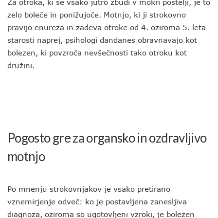
Za otroka, ki se vsako jutro zbudi v mokri postelji, je to
zelo boleče in ponižujoče. Motnjo, ki ji strokovno
pravijo enureza in zadeva otroke od 4. oziroma 5. leta
starosti naprej, psihologi dandanes obravnavajo kot
bolezen, ki povzroča nevšečnosti tako otroku kot
družini.
Pogosto gre za organsko in ozdravljivo
motnjo
Po mnenju strokovnjakov je vsako pretirano
vznemirjenje odveč: ko je postavljena zanesljiva
diagnoza, oziroma so ugotovljeni vzroki, je bolezen