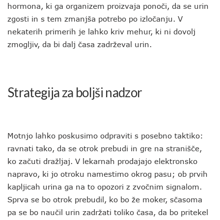
hormona, ki ga organizem proizvaja ponoči, da se urin
zgosti in s tem zmanjša potrebo po izločanju. V
nekaterih primerih je lahko kriv mehur, ki ni dovolj
zmogljiv, da bi dalj časa zadrževal urin.
Strategija za boljši nadzor
Motnjo lahko poskusimo odpraviti s posebno taktiko:
ravnati tako, da se otrok prebudi in gre na stranišče,
ko začuti dražljaj. V lekarnah prodajajo elektronsko
napravo, ki jo otroku namestimo okrog pasu; ob prvih
kapljicah urina ga na to opozori z zvočnim signalom.
Sprva se bo otrok prebudil, ko bo že moker, sčasoma
pa se bo naučil urin zadržati toliko časa, da bo pritekel