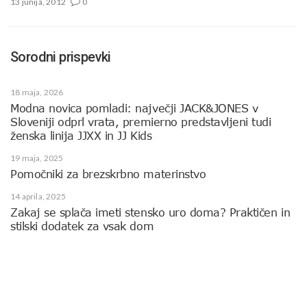
13 junija, 2012
0
Sorodni prispevki
18 maja, 2026
Modna novica pomladi: največji JACK&JONES v
Sloveniji odprl vrata, premierno predstavljeni tudi
ženska linija JJXX in JJ Kids
19 maja, 2025
Pomočniki za brezskrbno materinstvo
14 aprila, 2025
Zakaj se splača imeti stensko uro doma? Praktičen in
stilski dodatek za vsak dom