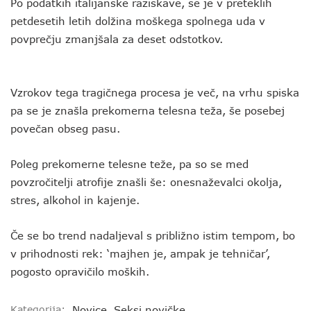
Po podatkih italijanske raziskave, se je v preteklih
petdesetih letih dolžina moškega spolnega uda v
povprečju zmanjšala za deset odstotkov.
Vzrokov tega tragičnega procesa je več, na vrhu spiska
pa se je znašla prekomerna telesna teža, še posebej
povečan obseg pasu.
Poleg prekomerne telesne teže, pa so se med
povzročitelji atrofije znašli še: onesnaževalci okolja,
stres, alkohol in kajenje.
Če se bo trend nadaljeval s približno istim tempom, bo
v prihodnosti rek: ‘majhen je, ampak je tehničar’,
pogosto opravičilo moških.
Kategorija:
Novice
,
Seksi novičke