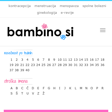
kontracepcija
menstruacija
menopavza
spolne bolezni
ginekologija
e-revije
Togg
navi
1
2
3
4
5
6
7
8
9
10
11
12
13
14
15
16
17
18
19
20
21
22
23
24
25
26
27
28
29
30
31
32
33
34
35
36
37
38
39
40
A
B
C
Č
D
E
F
G
H
I
J
K
L
M
N
O
P
R
S
Š
T
U
V
Z
Ž