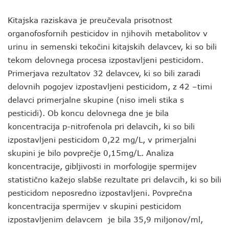
Kitajska raziskava je preučevala prisotnost
organofosfornih pesticidov in njihovih metabolitov v
urinu in semenski tekočini kitajskih delavcev, ki so bili
tekom delovnega procesa izpostavljeni pesticidom.
Primerjava rezultatov 32 delavcev, ki so bili zaradi
delovnih pogojev izpostavljeni pesticidom, z 42 –timi
delavci primerjalne skupine (niso imeli stika s
pesticidi). Ob koncu delovnega dne je bila
koncentracija p-nitrofenola pri delavcih, ki so bili
izpostavljeni pesticidom 0,22 mg/L, v primerjalni
skupini je bilo povprečje 0,15mg/L. Analiza
koncentracije, gibljivosti in morfologije spermijev
statistično kažejo slabše rezultate pri delavcih, ki so bili
pesticidom neposredno izpostavljeni. Povprečna
koncentracija spermijev v skupini pesticidom
izpostavljenim delavcem je bila 35,9 miljonov/ml,