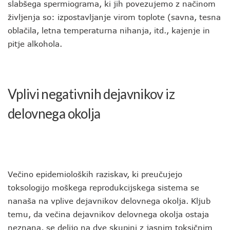
slabšega spermiograma, ki jih povezujemo z načinom
življenja so: izpostavljanje virom toplote (savna, tesna
oblačila, letna temperaturna nihanja, itd., kajenje in
pitje alkohola.
Vplivi negativnih dejavnikov iz
delovnega okolja
Večino epidemioloških raziskav, ki preučujejo
toksologijo moškega reprodukcijskega sistema se
nanaša na vplive dejavnikov delovnega okolja. Kljub
temu, da večina dejavnikov delovnega okolja ostaja
neznana, se delijo na dve skupini z jasnim toksičnim