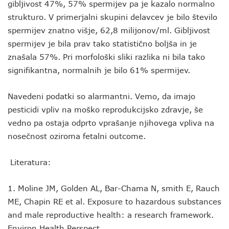
gibljivost 47%, 57% spermijev pa je kazalo normalno
strukturo. V primerjalni skupini delavcev je bilo število
spermijev znatno višje, 62,8 milijonov/ml. Gibljivost
spermijev je bila prav tako statistično boljša in je
znašala 57%. Pri morfološki sliki razlika ni bila tako
signifikantna, normalnih je bilo 61% spermijev.
Navedeni podatki so alarmantni. Vemo, da imajo
pesticidi vpliv na moško reprodukcijsko zdravje, še
vedno pa ostaja odprto vprašanje njihovega vpliva na
nosečnost oziroma fetalni outcome.
Literatura:
1. Moline JM, Golden AL, Bar-Chama N, smith E, Rauch
ME, Chapin RE et al. Exposure to hazardous substances
and male reproductive health: a research framework.
Environ Health Perspect