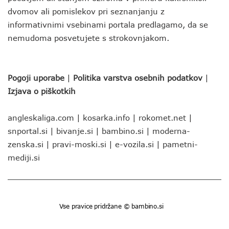
dvomov ali pomislekov pri seznanjanju z
informativnimi vsebinami portala predlagamo, da se
nemudoma posvetujete s strokovnjakom.
Pogoji uporabe
|
Politika varstva osebnih podatkov
|
Izjava o piškotkih
angleskaliga.com
|
kosarka.info
|
rokomet.net
|
snportal.si
|
bivanje.si
|
bambino.si
|
moderna-
zenska.si
|
pravi-moski.si
|
e-vozila.si
|
pametni-
mediji.si
Vse pravice pridržane © bambino.si