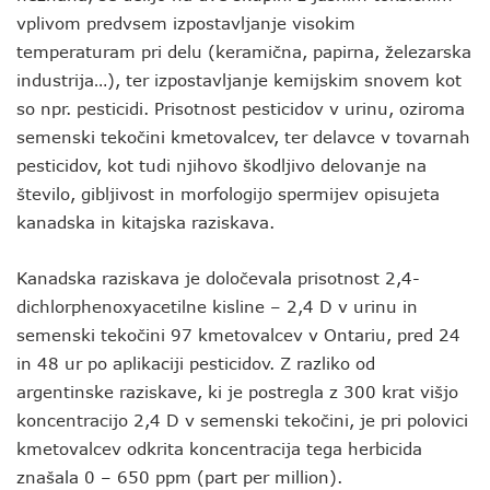
vplivom predvsem izpostavljanje visokim
temperaturam pri delu (keramična, papirna, železarska
industrija…), ter izpostavljanje kemijskim snovem kot
so npr. pesticidi. Prisotnost pesticidov v urinu, oziroma
semenski tekočini kmetovalcev, ter delavce v tovarnah
pesticidov, kot tudi njihovo škodljivo delovanje na
število, gibljivost in morfologijo spermijev opisujeta
kanadska in kitajska raziskava.
Kanadska raziskava je določevala prisotnost 2,4-
dichlorphenoxyacetilne kisline – 2,4 D v urinu in
semenski tekočini 97 kmetovalcev v Ontariu, pred 24
in 48 ur po aplikaciji pesticidov. Z razliko od
argentinske raziskave, ki je postregla z 300 krat višjo
koncentracijo 2,4 D v semenski tekočini, je pri polovici
kmetovalcev odkrita koncentracija tega herbicida
znašala 0 – 650 ppm (part per million).