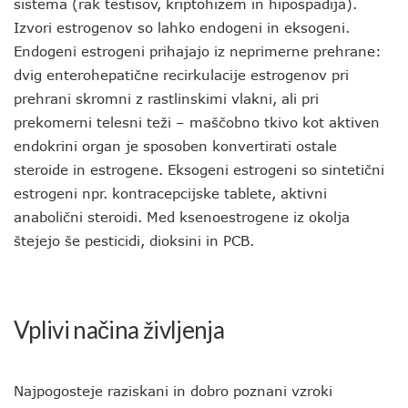
sistema (rak testisov, kriptohizem in hipospadija).
Izvori estrogenov so lahko endogeni in eksogeni.
Endogeni estrogeni prihajajo iz neprimerne prehrane:
dvig enterohepatične recirkulacije estrogenov pri
prehrani skromni z rastlinskimi vlakni, ali pri
prekomerni telesni teži – maščobno tkivo kot aktiven
endokrini organ je sposoben konvertirati ostale
steroide in estrogene. Eksogeni estrogeni so sintetični
estrogeni npr. kontracepcijske tablete, aktivni
anabolični steroidi. Med ksenoestrogene iz okolja
štejejo še pesticidi, dioksini in PCB.
Vplivi načina življenja
Najpogosteje raziskani in dobro poznani vzroki