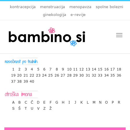
kontracepcija
menstruacija
menopavza
spolne bolezni
ginekologija
e-revije
Togg
navi
1
2
3
4
5
6
7
8
9
10
11
12
13
14
15
16
17
18
19
20
21
22
23
24
25
26
27
28
29
30
31
32
33
34
35
36
37
38
39
40
A
B
C
Č
D
E
F
G
H
I
J
K
L
M
N
O
P
R
S
Š
T
U
V
Z
Ž