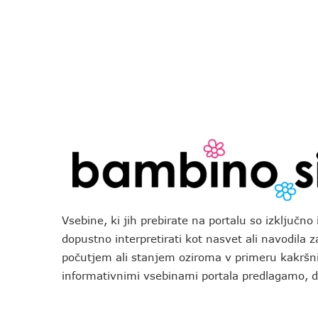
Vsebine, ki jih prebirate na portalu so izključn
dopustno interpretirati kot nasvet ali navodila 
počutjem ali stanjem oziroma v primeru kakršni
informativnimi vsebinami portala predlagamo,