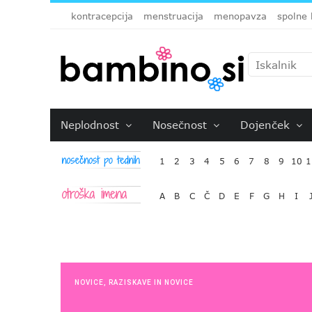
kontracepcija
menstruacija
menopavza
spolne 
Neplodnost
Nosečnost
Dojenček
1
2
3
4
5
6
7
8
9
10
1
A
B
C
Č
D
E
F
G
H
I
NOVICE
,
RAZISKAVE IN NOVICE