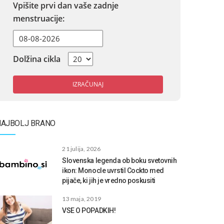
Vpišite prvi dan vaše zadnje
menstruacije:
Dolžina cikla
IZRAČUNAJ
NAJBOLJ BRANO
21 julija, 2026
Slovenska legenda ob boku svetovnih
ikon: Monocle uvrstil Cockto med
pijače, ki jih je vredno poskusiti
13 maja, 2019
VSE O POPADKIH!