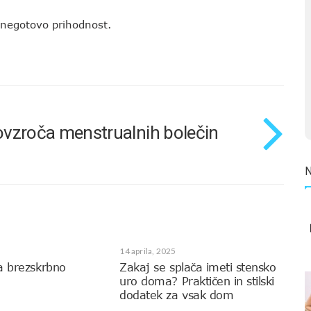
 negotovo prihodnost.
ovzroča menstrualnih bolečin
14 aprila, 2025
a brezskrbno
Zakaj se splača imeti stensko
uro doma? Praktičen in stilski
dodatek za vsak dom