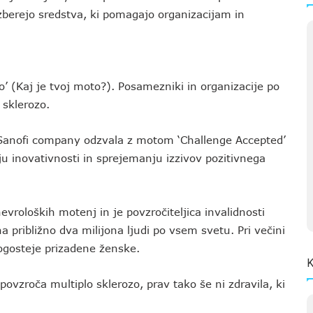
zberejo sredstva, ki pomagajo organizacijam in
o’ (Kaj je tvoj moto?). Posamezniki in organizacije po
 sklerozo.
Sanofi company odzvala z motom ‘Challenge Accepted’
lju inovativnosti in sprejemanju izzivov pozitivnega
vroloških motenj in je povzročiteljica invalidnosti
ha približno dva milijona ljudi po vsem svetu. Pri večini
ogosteje prizadene ženske.
K
vzroča multiplo sklerozo, prav tako še ni zdravila, ki