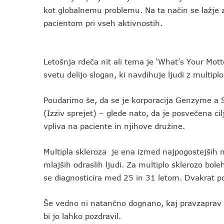
kot globalnemu problemu. Na ta način se lažje 
pacientom pri vseh aktivnostih.
Letošnja rdeča nit ali tema je ‘What’s Your Mott
svetu delijo slogan, ki navdihuje ljudi z multiplo
Poudarimo še, da se je korporacija Genzyme a 
(Izziv sprejet) – glede nato, da je posvečena ci
vpliva na paciente in njihove družine.
Multipla skleroza je ena izmed najpogostejših ne
mlajših odraslih ljudi. Za multiplo sklerozo bole
se diagnosticira med 25 in 31 letom. Dvakrat p
Še vedno ni natančno dognano, kaj pravzaprav po
bi jo lahko pozdravil.