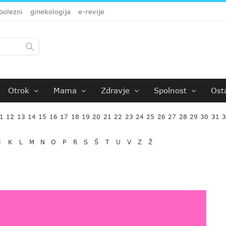
bolezni
ginekologija
e-revije
Otrok
Mama
Zdravje
Spolnost
Ost
1
12
13
14
15
16
17
18
19
20
21
22
23
24
25
26
27
28
29
30
31
J
K
L
M
N
O
P
R
S
Š
T
U
V
Z
Ž