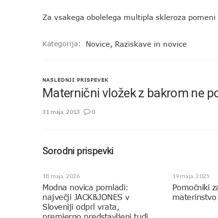
Za vsakega obolelega multipla skleroza pomeni
Kategorija:
Novice
,
Raziskave in novice
NASLEDNJI PRISPEVEK
Maternični vložek z bakrom ne p
31 maja, 2013
0
Sorodni prispevki
18 maja, 2026
19 maja, 2025
Modna novica pomladi:
Pomočniki z
največji JACK&JONES v
materinstvo
Sloveniji odprl vrata,
premierno predstavljeni tudi