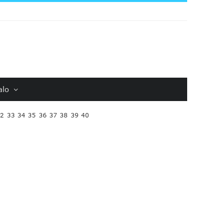
alo
32
33
34
35
36
37
38
39
40