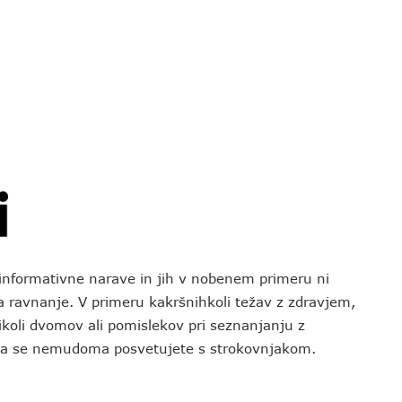
o informativne narave in jih v nobenem primeru ni
za ravnanje. V primeru kakršnihkoli težav z zdravjem,
koli dvomov ali pomislekov pri seznanjanju z
 da se nemudoma posvetujete s strokovnjakom.