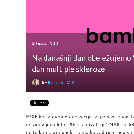
30 maja, 2013
Na današnji dan obeležujemo 
dan multiple skleroze
By
Bambino
0
MSIF kot krovna organizacija, ki povezuje vse bo
ustanovljena leta 1967. Zahvaljujoč MSIF so let
od tedaj naprej obeležju vsako zadnjo sredo v ma