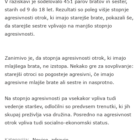
V raziskavi je sodelovalo 451 parov bratov in sester,
starih od 9 do 18 let. Rezultati so poleg višje stopnje
agresivnosti otrok, ki imajo starejše brate, pokazali še,
da starejše sestre vplivajo na manjšo stopnjo
agresivnosti.
Zanimivo je, da stopnja agresivnosti otrok, ki imajo
mlajšega brata, ne izstopa. Nekako gre za sovplivanje:
starejši otroci so pogosteje agresivni, če imajo
agresivne mlajše brate ali sestre in nasprotno.
Na stopnjo agresivnosti pa vsekakor vpliva tudi
vedenje staršev, odločilni so predvsem trenutki, ki jih
skupaj preživlja vsa družina. Posredno na agresivnost
otrok vpliva tudi socialno-ekonomski status.
Kategorija:
Novice
,
zdravje