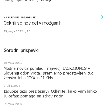
NASLEDNJI PRISPEVEK
Odkrili so nov del v možganih
13 junija, 2012
0
Sorodni prispevki
18 maja, 2026
Modna novica pomladi: največji JACK&JONES v
Sloveniji odprl vrata, premierno predstavljeni tudi
ženska linija JJXX in JJ Kids
2 julija, 2025
Izgubite težo brez težav? Odkrijte, kako vam lahko
Juicefast pomaga na zdrav način!
29 maja, 2025