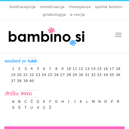
kontracepcija
menstruacija
menopavza
spolne bolezni
ginekologija
e-revije
Togg
navi
1
2
3
4
5
6
7
8
9
10
11
12
13
14
15
16
17
18
19
20
21
22
23
24
25
26
27
28
29
30
31
32
33
34
35
36
37
38
39
40
A
B
C
Č
D
E
F
G
H
I
J
K
L
M
N
O
P
R
S
Š
T
U
V
Z
Ž