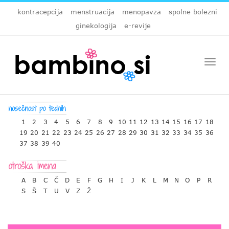
kontracepcija
menstruacija
menopavza
spolne bolezni
ginekologija
e-revije
Togg
navi
1
2
3
4
5
6
7
8
9
10
11
12
13
14
15
16
17
18
19
20
21
22
23
24
25
26
27
28
29
30
31
32
33
34
35
36
37
38
39
40
A
B
C
Č
D
E
F
G
H
I
J
K
L
M
N
O
P
R
S
Š
T
U
V
Z
Ž